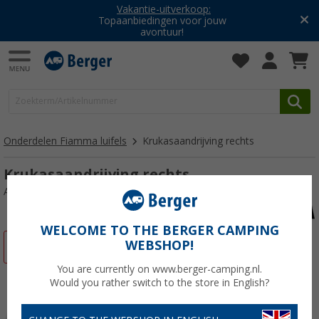
Vakantie-uitverkoop:
Topaanbiedingen voor jouw
avontuur!
Onderdelen Fiamma luifels
Krukasaandrijving rechts
Krukasaandrijving rechts
Artikelnr: 107163
WELCOME TO THE BERGER CAMPING
WEBSHOP!
-23%
You are currently on www.berger-camping.nl.
Would you rather switch to the store in English?