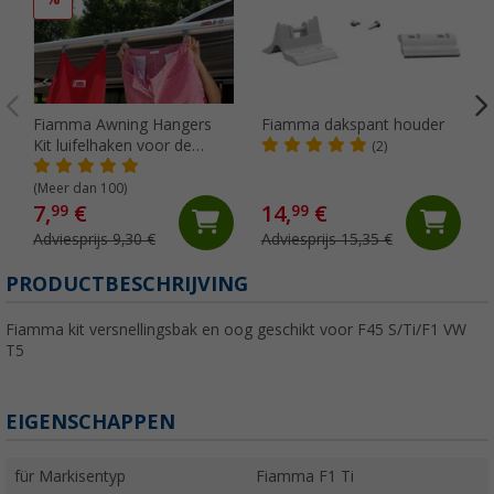
Fiamma Awning Hangers
Fiamma dakspant houder
Kit luifelhaken voor de
(2)
peesgeleider
(Meer dan 100)
7,
€
14,
€
99
99
Adviesprijs 9,30 €
Adviesprijs 15,35 €
PRODUCTBESCHRIJVING
Fiamma kit versnellingsbak en oog geschikt voor F45 S/Ti/F1 VW
T5
EIGENSCHAPPEN
für Markisentyp
Fiamma F1 Ti