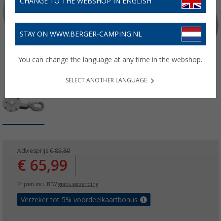
CHANGE TO THE WEBSHOP IN ENGLISH
STAY ON WWW.BERGER-CAMPING.NL
You can change the language at any time in the webshop.
SELECT ANOTHER LANGUAGE
Adviesprijs
€ 85,80
€ 65,99
Prijzen incl. BTW
gratis verzending
Verzeker tot 5% voordeelkaartbonus