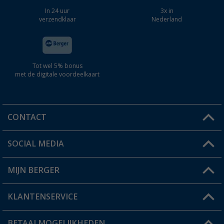
In 24 uur
3x in
verzendklaar
Nederland
Tot wel 5% bonus
met de digitale voordeelkaart
CONTACT
SOCIAL MEDIA
Een vraag?
MIJN BERGER
Winkel vinden
KLANTENSERVICE
Mijn account
Status bestelling
BETAALMOGELIJKHEDEN