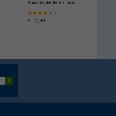
Wandhouder luifelslinger
Fiamma
(4)
€ 11,99
vanaf
Advies