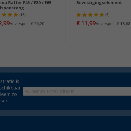
ma Rafter F45 / F80 / F65
Bevestigingselement
elspanstang
(15)
(5)
2,99
€ 11,99
Adviesprijs
€ 56,20
Adviesprijs
€ 13,68
tratie is
schikbaar.
bleem zo
ssen.