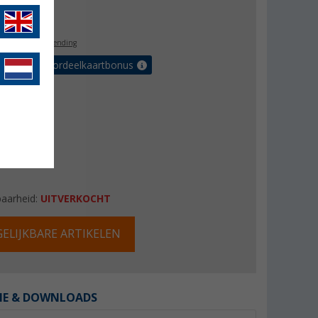
2,99
l. BTW
gratis verzending
r tot 5% voordeelkaartbonus
baarheid:
UITVERKOCHT
ELIJKBARE ARTIKELEN
IE & DOWNLOADS