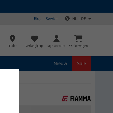
Blog
Service
NL | DE
Filialen
Verlanglijstje
Mijn account
Winkelwagen
Nieuw
Sale
js
€ 85,80