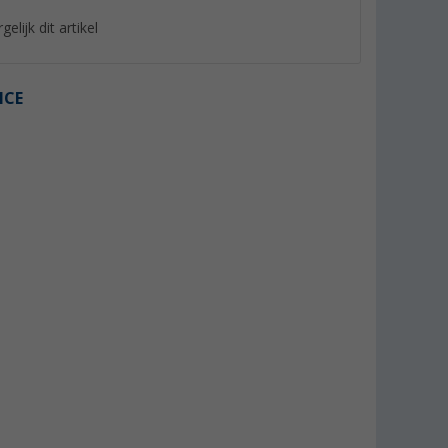
gelijk dit artikel
ICE
%
%
 Plus voor
Fiamma luifelhendel
Kartelschroef rood
standaard
(3)
(4)
44,
€
7,
€
99
99
Adviesprijs 54,80 €
Adviesprijs 9,04 €