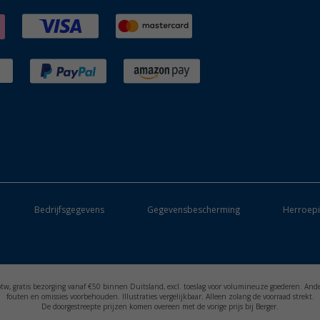
Bedrijfsgegevens
Gegevensbescherming
Herroepi
. btw, gratis bezorging vanaf €50 binnen Duitsland, excl. toeslag voor volumineuze goederen. And
fouten en omissies voorbehouden. Illustraties vergelijkbaar. Alleen zolang de voorraad strekt.
De doorgestreepte prijzen komen overeen met de vorige prijs bij Berger.