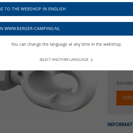
€ 5
E TO THE WEBSHOP IN ENGLISH
Prijzen inc
Verzeke
ON WWW.BERGER-CAMPING.NL
You can change the language at any time in the webshop.
SELECT ANOTHER LANGUAGE
Beschik
VERG
INFORMAT