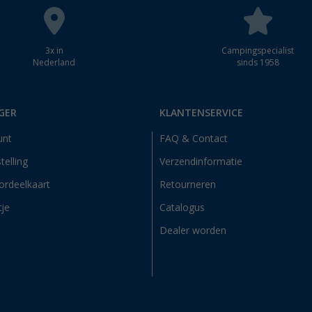
3x in
Campingspecialist
Nederland
sinds 1958
GER
KLANTENSERVICE
unt
FAQ & Contact
telling
Verzendinformatie
ordeelkaart
Retourneren
tje
Catalogus
Dealer worden