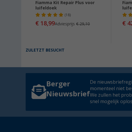
el
Fiamma Kit Repair Plus voor
Fiam
agen
luifeldoek
luif
98673-
(18)
€ 18,99
€ 4
Adviesprijs
€ 29,10
ZULETZT BESUCHT
De nieuwsbriefregis
Berger
momenteel niet be
Nieuwsbrief
We zullen het pro
snel mogelijk oplo