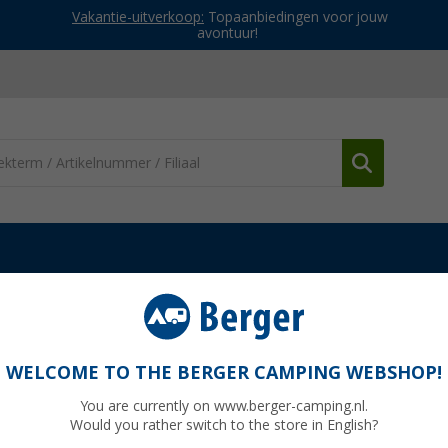
Vakantie-uitverkoop:
Topaanbiedingen voor jouw
avontuur!
derdelen Fiamma luifels
Krukasaandrijving rechts
WELCOME TO THE BERGER CAMPING WEBSHOP!
You are currently on www.berger-camping.nl.
Would you rather switch to the store in English?
Adviespri