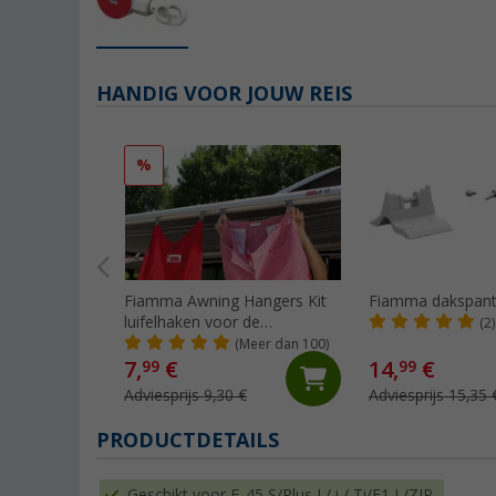
HANDIG VOOR JOUW REIS
%
Fiamma Awning Hangers Kit
Fiamma dakspant
luifelhaken voor de
(2)
peesgeleider
(Meer dan 100)
7,
€
14,
€
99
99
Adviesprijs 9,30 €
Adviesprijs 15,35 
PRODUCTDETAILS
Geschikt voor F. 45 S/Plus L/ i / Ti/F1 L/ZIP