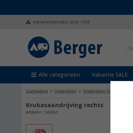
Kampeerspecialist sinds 1958
Alle categorieën
Vakantie SALE
Startpagina
Onderdelen
Onderdelen Fiamma
On
Krukasaandrijving rechts
Artikelnr: 140063
-38%