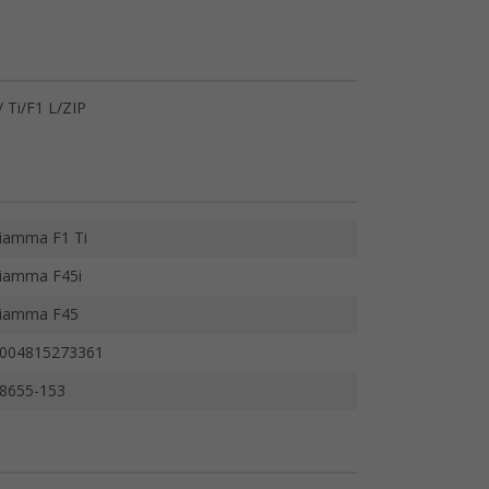
/ Ti/F1 L/ZIP
iamma F1 Ti
iamma F45i
iamma F45
004815273361
8655-153