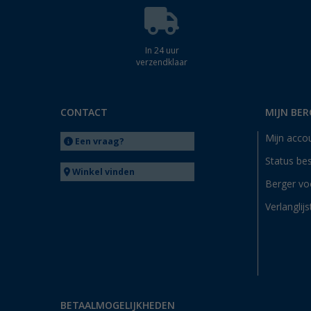
In 24 uur
verzendklaar
CONTACT
MIJN BER
Mijn acco
Een vraag?
Status bes
Winkel vinden
Berger vo
Verlanglijs
BETAALMOGELIJKHEDEN