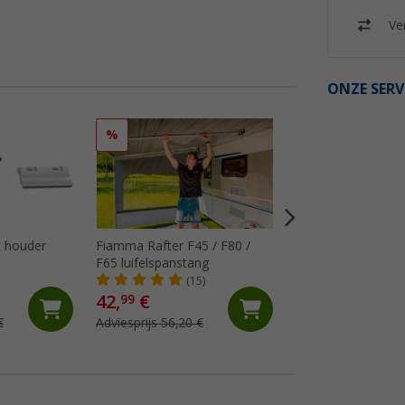
Ver
ONZE SERV
%
%
 houder
Fiamma Rafter F45 / F80 /
Fiamma Kit Repair
F65 luifelspanstang
luifeldoek
(15)
(18)
42,
€
18,
€
99
99
€
Adviesprijs 56,20 €
Adviesprijs 29,10 €