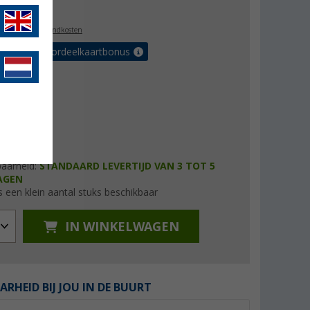
,99
l. BTW
plus verzendkosten
r tot 5% voordeelkaartbonus
baarheid:
STANDAARD LEVERTIJD VAN 3 TOT 5
AGEN
s een klein aantal stuks beschikbaar
IN WINKELWAGEN
ARHEID BIJ JOU IN DE BUURT