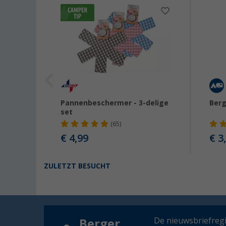
Pannenbeschermer - 3-delige
Berg
set
(65)
€ 4,99
€ 3
9
ZULETZT BESUCHT
De nieuwsbriefregis
Berger