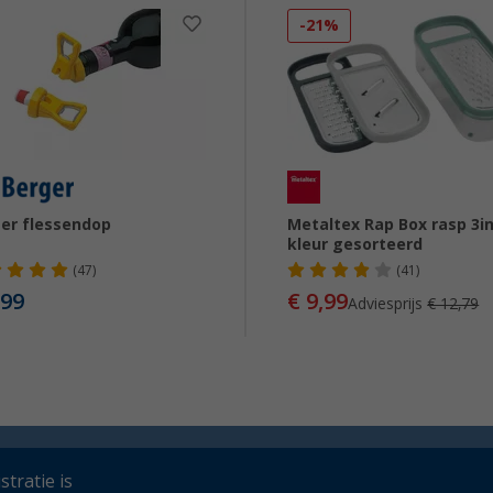
-21%
er flessendop
Metaltex Rap Box rasp 3i
kleur gesorteerd
(47)
(41)
,99
€ 9,99
Adviesprijs
€ 12,79
tratie is