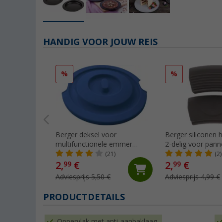
HANDIG VOOR JOUW REIS
%
%
Berger deksel voor
Berger siliconen
multifunctionele emmer
2-delig voor panne
nieuw
(21)
(2)
2,
€
2,
€
99
99
Adviesprijs 5,50 €
Adviesprijs 4,99 €
PRODUCTDETAILS
Oppervlak met anti-aanbaklaag