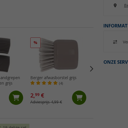
Be
INFORMAT
Ver
%
%
ONZE SERV
 handgrepen
Berger afwasborstel grijs
Berger keukengere
n grijs
stuks incl. opbergt
(4)
(16)
2,
€
19,
€
99
99
Adviesprijs 4,99 €
Adviesprijs 29,99 €
19-delige set