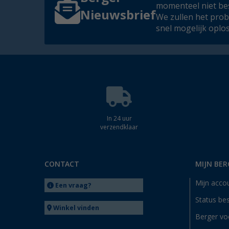
momenteel niet be
Nieuwsbrief
We zullen het pro
snel mogelijk oplo
In 24 uur
verzendklaar
CONTACT
MIJN BER
Mijn acco
Een vraag?
Status bes
Winkel vinden
Berger vo