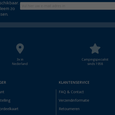
schikbaar.
bleem zo
ssen.
3x in
Campingspecialist
Nederland
sinds 1958
GER
KLANTENSERVICE
unt
FAQ & Contact
telling
Verzendinformatie
ordeelkaart
Retourneren