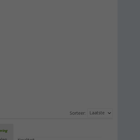
Laatste
Sorteer:
ering
elen