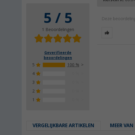
5 / 5
Deze beoordeling
1 Beoordelingen
Geverifieerde
beoordelingen
5
100 %
4
0 %
3
0 %
2
0 %
1
0 %
VERGELIJKBARE ARTIKELEN
MEER VAN 