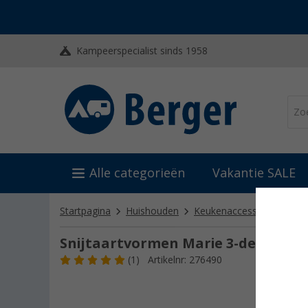
Kampeerspecialist sinds 1958
Alle categorieën
Vakantie SALE
Startpagina
Huishouden
Keukenaccessoires
An
Snijtaartvormen Marie 3-delige set
(1)
Artikelnr: 276490