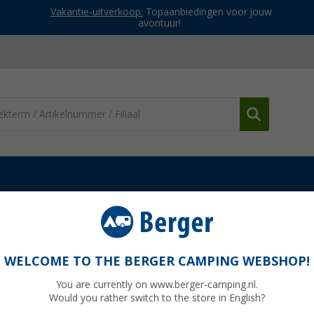
Vakantie-uitverkoop:
Topaanbiedingen voor jouw
avontuur!
dere keukenaccessoires
Lagentaartvormen Marie - 3-delige set
WELCOME TO THE BERGER CAMPING WEBSHOP!
You are currently on www.berger-camping.nl.
Would you rather switch to the store in English?