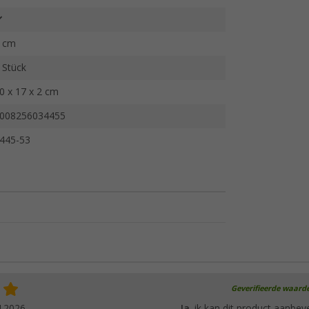
 cm
 Stück
0 x 17 x 2 cm
008256034455
445-53
Geverifieerde waard
4.2026
Ja
, ik kan dit product aanbev