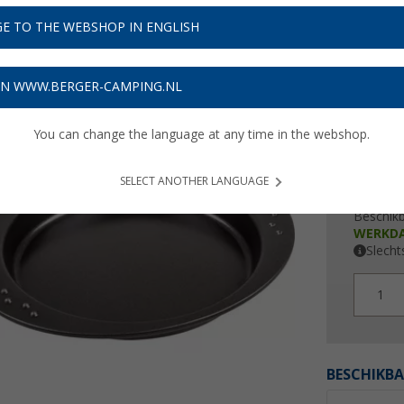
€ 7
E TO THE WEBSHOP IN ENGLISH
Prijzen inc
Verzeke
ON WWW.BERGER-CAMPING.NL
You can change the language at any time in the webshop.
SELECT ANOTHER LANGUAGE
Beschik
WERKD
Slecht
1
BESCHIKBA