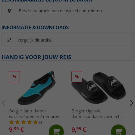
Beschikbaarheid van de winkel controleren
INFORMATIE & DOWNLOADS
Vergelijk dit artikel
HANDIG VOOR JOUW REIS
%
%
Berger Jano dames
Berger Uppsala
waterschoenen / neopreen
damessandalen voor in het
schoenen
zwembad
(3)
9,
€
9,
€
95
99