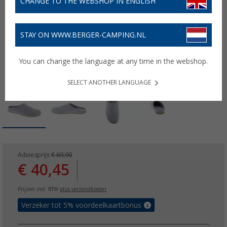
CHANGE TO THE WEBSHOP IN ENGLISH
STAY ON WWW.BERGER-CAMPING.NL
You can change the language at any time in the webshop.
SELECT ANOTHER LANGUAGE
Adviesprijs
€ 69,90
€ 40,45
Prijzen incl. BTW
plus verzendkosten
Verzeker tot 5% voordeelkaartbonus