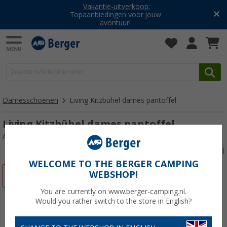
Vakantie-uitverkoop:
Topaanbiedingen voor jouw
avontuur!
Damesschoenen
Living Kitzbühel dames pantoffel
Living Kitzbühel dames pantoffel
Artikelnr: 39802037
WELCOME TO THE BERGER CAMPING
WEBSHOP!
-42%
You are currently on www.berger-camping.nl.
Would you rather switch to the store in English?