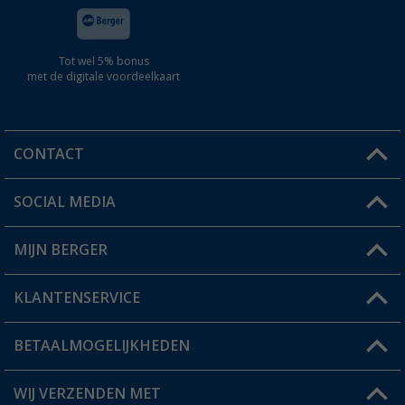
Tot wel 5% bonus
met de digitale voordeelkaart
CONTACT
SOCIAL MEDIA
Een vraag?
MIJN BERGER
Winkel vinden
KLANTENSERVICE
Mijn account
Status bestelling
BETAALMOGELIJKHEDEN
FAQ & Contact
Berger voordeelkaart
Verzendinformatie
WIJ VERZENDEN MET