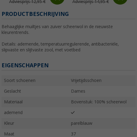
Adviesprijs 12,95 €
Adviesprijs 14,95 €
PRODUCTBESCHRIJVING
Behaaglijke muiltjes van zuiver scheerwol in de nieuwste
kleurentrends.
Details: ademende, temperatuurregulerende, antibacteriële,
slipvaste en slijtvaste zool, met voetbed
EIGENSCHAPPEN
Soort schoenen
Vrijetijdsschoen
Geslacht
Dames
Materiaal
Bovenstuk: 100% scheerwol
ademend
Kleur
parelblauw
Maat
37