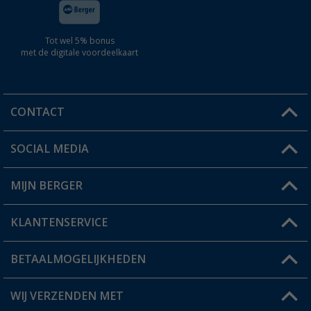
Tot wel 5% bonus
met de digitale voordeelkaart
CONTACT
SOCIAL MEDIA
Een vraag?
MIJN BERGER
Winkel vinden
KLANTENSERVICE
Mijn account
Status bestelling
BETAALMOGELIJKHEDEN
FAQ & Contact
Berger voordeelkaart
Verzendinformatie
WIJ VERZENDEN MET