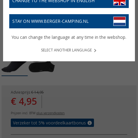
CHANGE TO THE WEBSHOP IN ENGLISH
STAY ON WWW.BERGER-CAMPING.NL
You can change the language at any time in the webshop.
SELECT ANOTHER LANGUAGE
Adviesprijs
€ 14,95
€ 4,95
Prijzen incl. BTW
plus verzendkosten
Verzeker tot 5% voordeelkaartbonus