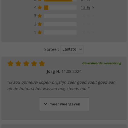
4
13 %
3
0 %
2
0 %
1
0 %
Laatste
Sorteer:
Geverifieerde waardering
Jörg H.
11.08.2024
"Ik zou opnieuw kopen.prijslijn zeer goed.voelt goed aan
op de huid.na het wassen nog steeds top."
meer weergeven