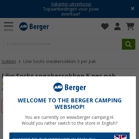
Vakantie-uitverkoop:
Topaanbiedingen voor jouw
avontuur!
Sokken
Löw Socks sneakersokken 5 per pak
Löw Socks sneakersokken 5 per pak
(23)
Artikelnr: 67690035-38
WELCOME TO THE BERGER CAMPING
-66%
WEBSHOP!
You are currently on www.berger-camping.nl.
Would you rather switch to the store in English?