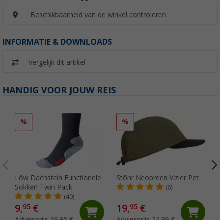
Beschikbaarheid van de winkel controleren
INFORMATIE & DOWNLOADS
Vergelijk dit artikel
HANDIG VOOR JOUW REIS
%
%
Löw Dachstein Functionele
Stöhr Neopreen Vizier Pet
Sokken Twin Pack
(6)
(40)
9,
€
19,
€
95
95
Adviesprijs 19,95 €
Adviesprijs 24,99 €