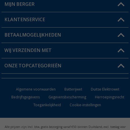
MIJN BERGER
Winkel vinden
KLANTENSERVICE
Mijn account
Status bestelling
BETAALMOGELIJKHEDEN
FAQ & Contact
Berger voordeelkaart
Verzendinformatie
WIJ VERZENDEN MET
Verlanglijstje
Retourneren
ONZE TOPCATEGORIEËN
Catalogus
Camper en caravan accessoires
Dealer worden
Algemene voorwaarden
Batterijwet
Duitse Elektrowet
Keukenaccessoires
Bedrijfsgegevens
Gegevensbescherming
Herroepingsrecht
Toegankelijkheid
Cookie-instellingen
Campingmeubilair
Campingtoiletten
Alle prijzen zijn incl. btw, gratis bezorging vanaf €50 binnen Duitsland, excl. toeslag voor