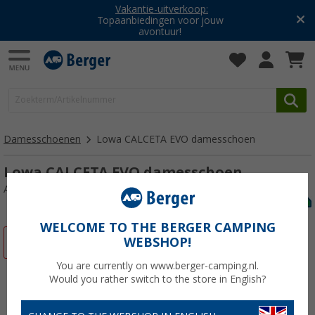
Vakantie-uitverkoop:
Topaanbiedingen voor jouw
avontuur!
Damesschoenen
Lowa CALCETA EVO damesschoen
Lowa CALCETA EVO damesschoen
Artikelnr: 5687807,5
WELCOME TO THE BERGER CAMPING
WEBSHOP!
-16%
You are currently on www.berger-camping.nl.
Would you rather switch to the store in English?