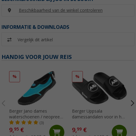
Beschikbaarheid van de winkel controleren
INFORMATIE & DOWNLOADS
Vergelijk dit artikel
HANDIG VOOR JOUW REIS
%
%
Berger Jano dames
Berger Uppsala
waterschoenen / neopreen
damessandalen voor in het
schoenen
zwembad
(3)
9,
€
9,
€
95
99