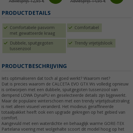
Adviesprijs 12,95 €
Adviesprijs 14,95 €
PRODUCTDETAILS
Comfortabele pasvorm
Comfortabel
met gewatteerde kraag
Dubbele, spuitgegoten
Trendy vrijetijdslook
tussenzool
PRODUCTBESCHRIJVING
Iets optimaliseren dat toch al goed werkt? Waarom niet?
Dat is precies waarom de CALCETA EVO GTX Ws volledig opnieuw
is ontworpen met een dubbele, spuitgegoten tussenzool van
dempend LOWA DynaPU en geselecteerde details zijn bijgewerkt.
Maar de populaire winterschoen met een trendy vrijetijdsuitstraling
is niet alleen visueel veranderd. Het modieus geraffineerde
totaalpakket heeft ook een upgrade gekregen op het gebied van
comfort.
Aangevuld met een waterdichte en behaaglijk warme GORE-TEX
Partelana voering met wolgehalte scoort dit model hoog op het