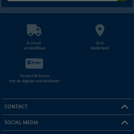
In 24 uur
3x in
verzendklaar
Nederland
Tot wel 5% bonus
met de digitale voordeelkaart
CONTACT
SOCIAL MEDIA
Een vraag?