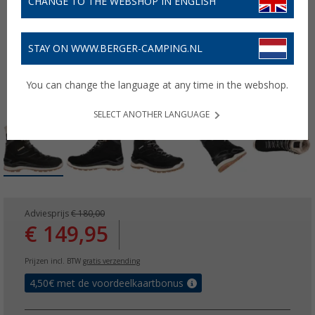
CHANGE TO THE WEBSHOP IN ENGLISH
STAY ON WWW.BERGER-CAMPING.NL
You can change the language at any time in the webshop.
SELECT ANOTHER LANGUAGE
Adviesprijs
€ 180,00
€ 149,95
Prijzen incl. BTW
gratis verzending
4,50
€ met de voordeelkaartbonus