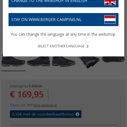
CHANGE TO THE WEBSHOP IN ENGLISH
STAY ON WWW.BERGER-CAMPING.NL
You can change the language at any time in the webshop.
SELECT ANOTHER LANGUAGE
Adviesprijs
€ 200,00
€ 169,95
Prijzen incl. BTW
gratis verzending
5,10
€ met de voordeelkaartbonus