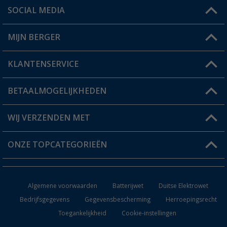
SOCIAL MEDIA
Een vraag?
MIJN BERGER
Winkel vinden
KLANTENSERVICE
Mijn account
Status bestelling
BETAALMOGELIJKHEDEN
FAQ & Contact
Berger voordeelkaart
Verzendinformatie
WIJ VERZENDEN MET
Verlanglijstje
Retourneren
ONZE TOPCATEGORIEËN
Catalogus
Camper en caravan accessoires
Dealer worden
Algemene voorwaarden
Batterijwet
Duitse Elektrowet
Keukenaccessoires
Bedrijfsgegevens
Gegevensbescherming
Herroepingsrecht
Toegankelijkheid
Cookie-instellingen
Campingmeubilair