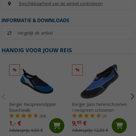
Beschikbaarheid van de winkel controleren
INFORMATIE & DOWNLOADS
Vergelijk dit artikel
HANDIG VOOR JOUW REIS
%
%
Berger Neopreenslipper
Berger Jano herenschoenen
Beachwalk
/ neopreen schoenen
(89)
(7)
1,- €
9,
€
95
Adviesprijs 9,95 €
Adviesprijs 12,95 €