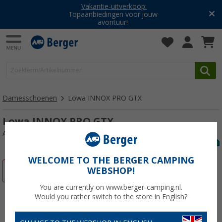
Vakantie-uitverkoop:
Topaanbiedingen voor jouw
avontuur!
Damesschoenen
Lowa INNOX PRO GTX
Lowa INNOX PRO GTX
Artikelnr: 17378811,5
WELCOME TO THE BERGER CAMPING
WEBSHOP!
-15%
You are currently on www.berger-camping.nl.
Would you rather switch to the store in English?