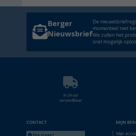
De nieuwsbriefregis
Berger
momenteel niet be
Nieuwsbrief
We zullen het pro
snel mogelijk oplo
In 24 uur
verzendklaar
CONTACT
MIJN BER
Mijn acco
Een vraag?