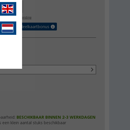
59,95
l. BTW
gratis verzending
et de voordeelkaartbonus
baarheid:
BESCHIKBAAR BINNEN 2-3 WERKDAGEN
s een klein aantal stuks beschikbaar