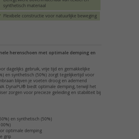
synthetisch materiaal
Flexibele constructie voor natuurlijke beweging
onele herenschoen met optimale demping en
 dagelijks gebruik, vrije tijd en gemakkelijke
 en synthetisch (50%) zorgt tegelijkertijd voor
embraan blijven je voeten droog en ademend
WA DynaPU® biedt optimale demping, terwijl het
zorgen voor precieze geleiding en stabiliteit bij
(50%) en synthetisch (50%)
100%)
or optimale demping
e grip