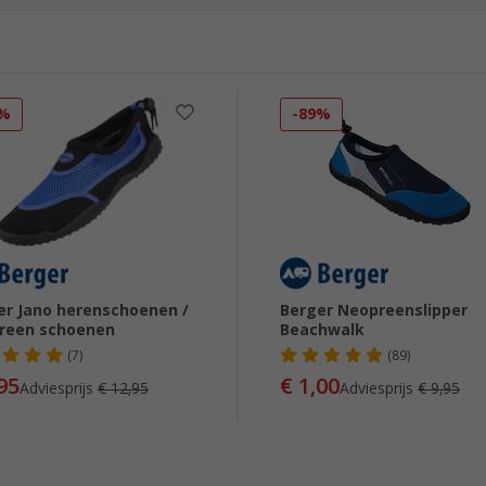
3%
-89%
er Jano herenschoenen /
Berger Neopreenslipper
reen schoenen
Beachwalk
(7)
(89)
95
€ 1,00
Adviesprijs
€ 12,95
Adviesprijs
€ 9,95