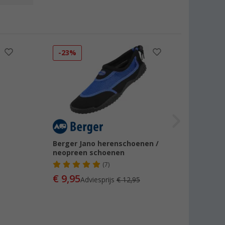
-23%
Berger Jano herenschoenen /
neopreen schoenen
(7)
€ 9,95
Adviesprijs
€ 12,95