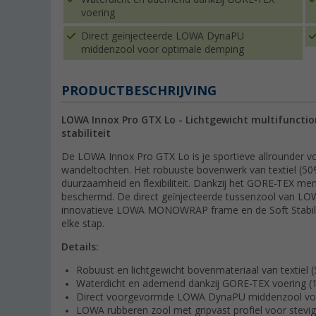
voering
Direct geïnjecteerde LOWA DynaPU
middenzool voor optimale demping
PRODUCTBESCHRIJVING
LOWA Innox Pro GTX Lo - Lichtgewicht multifuncti
stabiliteit
De LOWA Innox Pro GTX Lo is je sportieve allrounder voor
wandeltochten. Het robuuste bovenwerk van textiel (50%)
duurzaamheid en flexibiliteit. Dankzij het GORE-TEX m
beschermd. De direct geïnjecteerde tussenzool van LO
innovatieve LOWA MONOWRAP frame en de Soft Stabiliser 
elke stap.
Details:
Robuust en lichtgewicht bovenmateriaal van textiel 
Waterdicht en ademend dankzij GORE-TEX voering (
Direct voorgevormde LOWA DynaPU middenzool vo
LOWA rubberen zool met gripvast profiel voor stevig