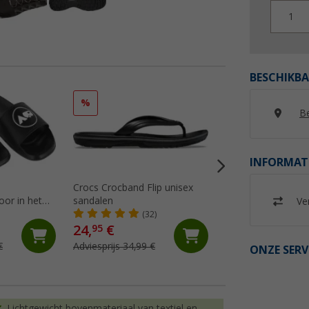
1
BESCHIKBA
%
%
Be
INFORMAT
Crocs Crocband Flip unisex
Crocs Crocband
or in het
sandalen
klompsandaal
Ver
(32)
(94)
24,
€
49,
€
95
95
€
Adviesprijs 34,99 €
Adviesprijs 59,99 €
ONZE SERV
Lichtgewicht bovenmateriaal van textiel en