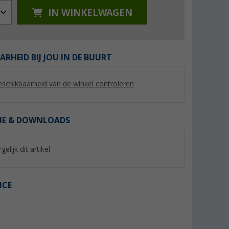
IN WINKELWAGEN
ARHEID BIJ JOU IN DE BUURT
%
%
schikbaarheid van de winkel controleren
IE & DOWNLOADS
Crocs Crocband Clog unisex
Crocs Klomp Klassi
sandalen
gelijk dit artikel
(76)
(31)
44,
€
44,
€
95
95
Adviesprijs 54,99 €
Adviesprijs 54,99 €
ICE