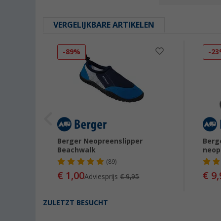
VERGELIJKBARE ARTIKELEN
-89%
-2
nen /
Berger Neopreenslipper
Berg
Beachwalk
neop
(89)
€ 1,00
€ 9,
Adviesprijs
€ 9,95
ZULETZT BESUCHT