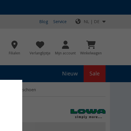
Blog
Service
NL | DE
Filialen
Verlanglijstje
Mijn account
Winkelwagen
Nieuw
Sale
ionele herenschoen
js
€ 175,00