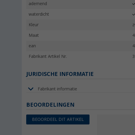
ademend
waterdicht
Kleur
z
Maat
4
ean
4
Fabrikant Artikel Nr.
3
JURIDISCHE INFORMATIE
Fabrikant informatie
BEOORDELINGEN
BEOORDEEL DIT ARTIKEL