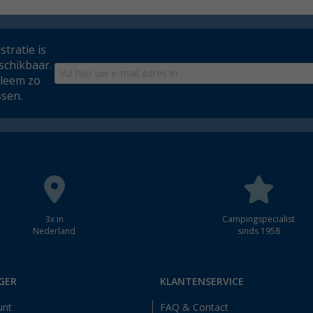
tratie is
schikbaar.
bleem zo
ssen.
3x in
Campingspecialist
Nederland
sinds 1958
GER
KLANTENSERVICE
unt
FAQ & Contact