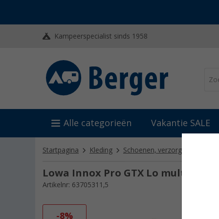
Kampeerspecialist sinds 1958
Alle categorieën
Vakantie SALE
Startpagina
Kleding
Schoenen, verzorgingsmiddel
Lowa Innox Pro GTX Lo multifunct
Artikelnr: 63705311,5
-8%