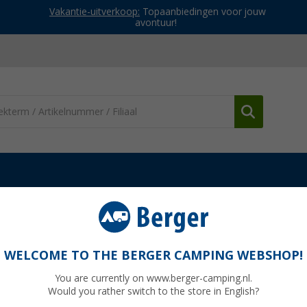
Vakantie-uitverkoop:
Topaanbiedingen voor jouw
avontuur!
en & sokken
Herenschoenen
Lowa Innox Pro GTX Lo multifunct
ionele herenschoen
WELCOME TO THE BERGER CAMPING WEBSHOP!
You are currently on www.berger-camping.nl.
Would you rather switch to the store in English?
Adviespri