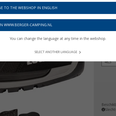
€ 1
E TO THE WEBSHOP IN ENGLISH
Prijzen inc
4,80
€ m
ON WWW.BERGER-CAMPING.NL
You can change the language at any time in the webshop.
Kleur
SELECT ANOTHER LANGUAGE
Maat
46,5
Beschik
Slecht