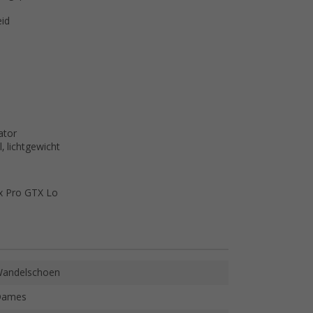
eid
ator
, lichtgewicht
x Pro GTX Lo
andelschoen
Dames