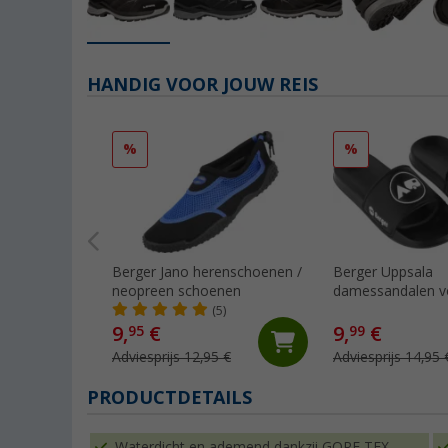
HANDIG VOOR JOUW REIS
%
%
Berger Jano herenschoenen /
Berger Uppsala
neopreen schoenen
damessandalen vo
zwembad
(5)
9,
€
9,
€
95
99
Adviesprijs 12,95 €
Adviesprijs 14,95 
PRODUCTDETAILS
Waterdicht en ademend dankzij GORE-TEX