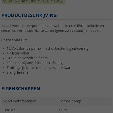
Set: pomp + filter + kabel + slang
PRODUCTBESCHRIJVING
Ideaal voor het verpompen van water, lichte oliën, stookolie en
diesel, koelemulsies, lichte zuren (geen zwavelzuur) en basen.
Bestaande uit:
12 Volt dompelpomp in schokbestendig uitvoering
4 Meter kabel
Grove en vezelfijne filters
400 cm polyvinylchloride stofslang
Trafo-gelijkrichter met snoerschakelaar
Slangklemmen
EIGENSCHAPPEN
Soort waterpompen
Dompelpomp
Hoogte
16 cm