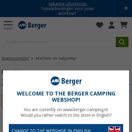
Vakantie-uitverkoop:
Topaanbiedingen voor jouw
avontuur!
Waterpompen
Machine en vatpomp
Machine en vatpomp
(7)
Artikelnr: 128120
WELCOME TO THE BERGER CAMPING
WEBSHOP!
-9%
You are currently on www.berger-camping.nl.
Would you rather switch to the store in English?
CHANGE TO THE WEBSHOP IN ENGLISH