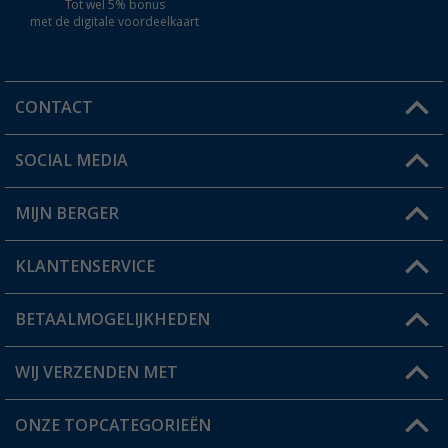
Tot wel 5% bonus
met de digitale voordeelkaart
CONTACT
SOCIAL MEDIA
Een vraag?
MIJN BERGER
Winkel vinden
KLANTENSERVICE
Mijn account
Status bestelling
BETAALMOGELIJKHEDEN
FAQ & Contact
Berger voordeelkaart
Verzendinformatie
WIJ VERZENDEN MET
Verlanglijstje
Retourneren
ONZE TOPCATEGORIEËN