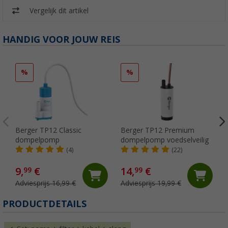
Vergelijk dit artikel
HANDIG VOOR JOUW REIS
%
%
Berger TP12 Classic
Berger TP12 Premium
dompelpomp
dompelpomp voedselveilig
(4)
(22)
9,
€
14,
€
99
99
Adviesprijs 16,99 €
Adviesprijs 19,99 €
(
PRODUCTDETAILS