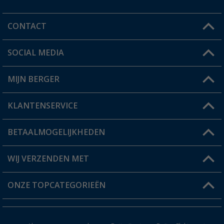
CONTACT
SOCIAL MEDIA
Een vraag?
MIJN BERGER
Winkel vinden
KLANTENSERVICE
Mijn account
Status bestelling
BETAALMOGELIJKHEDEN
FAQ & Contact
Berger voordeelkaart
Verzendinformatie
WIJ VERZENDEN MET
Verlanglijstje
Retourneren
ONZE TOPCATEGORIEËN
Catalogus
Camper en caravan accessoires
Dealer worden