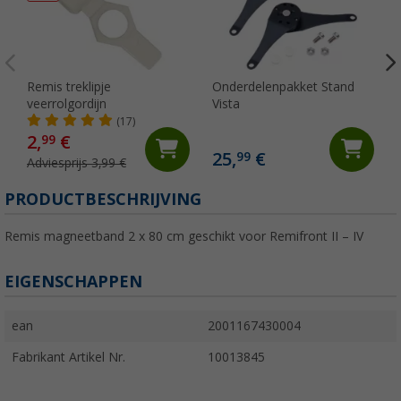
Remis treklipje
Onderdelenpakket Stand
veerrolgordijn
Vista
(17)
2,
€
99
25,
€
99
Adviesprijs 3,99 €
PRODUCTBESCHRIJVING
Remis magneetband 2 x 80 cm geschikt voor Remifront II – IV
EIGENSCHAPPEN
ean
2001167430004
Fabrikant Artikel Nr.
10013845