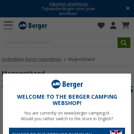
Vakantie-uitverkoop:
Topaanbiedingen voor jouw
avontuur!
Onderdelen Remis rolgordijnen
Magneetband
Magneetband
(3)
Artikelnr: 116743
WELCOME TO THE BERGER CAMPING
WEBSHOP!
You are currently on www.berger-camping.nl.
Would you rather switch to the store in English?