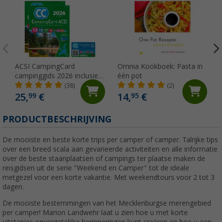
ACSI CampingCard
Omnia Kookboek: Pasta in
campinggids 2026 inclusief
één pot
kortingskaart Taal Duits
(38)
(2)
25,
€
14,
€
99
95
PRODUCTBESCHRIJVING
De mooiste en beste korte trips per camper of camper. Talrijke tips
over een breed scala aan gevarieerde activiteiten en alle informatie
over de beste staanplaatsen of campings ter plaatse maken de
reisgidsen uit de serie "Weekend en Camper" tot de ideale
metgezel voor een korte vakantie. Met weekendtours voor 2 tot 3
dagen.
De mooiste bestemmingen van het Mecklenburgse merengebied
per camper! Marion Landwehr laat u zien hoe u met korte
uitstapjes onvergetelijke herinneringen kunt creëren en hoe u een