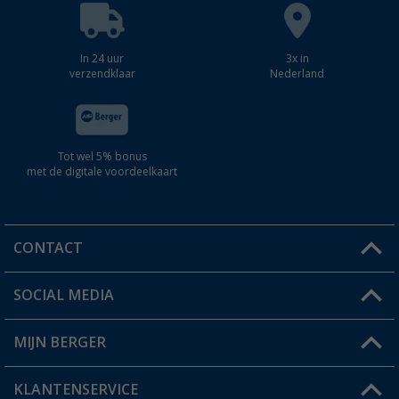
In 24 uur
3x in
verzendklaar
Nederland
Tot wel 5% bonus
met de digitale voordeelkaart
CONTACT
SOCIAL MEDIA
Een vraag?
MIJN BERGER
Winkel vinden
KLANTENSERVICE
Mijn account