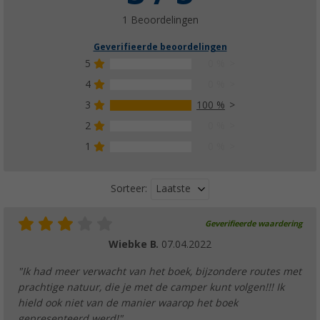
€ 15,99
1 Beoordelingen
Geverifieerde beoordelingen
5
0 %
4
0 %
3
100 %
Torsten Berning - Weekend en camper - Oo
(1)
2
0 %
€ 14,99
1
0 %
Laatste
Sorteer:
Geverifieerde waardering
Marion Landwehr - Weekend en camper - 
Wiebke B.
07.04.2022
€ 13,99
"Ik had meer verwacht van het boek, bijzondere routes met
prachtige natuur, die je met de camper kunt volgen!!! Ik
hield ook niet van de manier waarop het boek
gepresenteerd werd!"