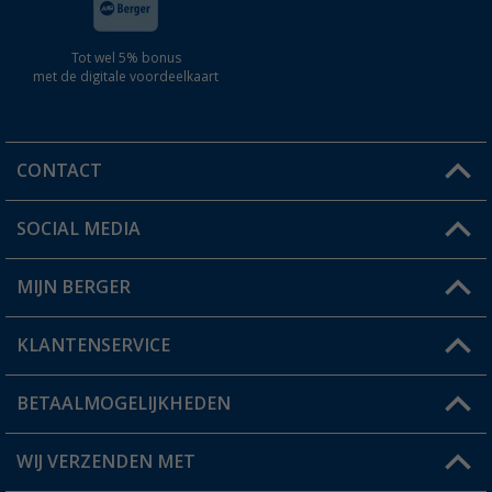
Tot wel 5% bonus
met de digitale voordeelkaart
CONTACT
SOCIAL MEDIA
Een vraag?
MIJN BERGER
Winkel vinden
KLANTENSERVICE
Mijn account
Status bestelling
BETAALMOGELIJKHEDEN
FAQ & Contact
Berger voordeelkaart
Verzendinformatie
WIJ VERZENDEN MET
Verlanglijstje