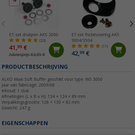
%
ET-set drukpen AKS 2000
ET-set frictievoering AKS
3004/3504
(20)
41,
€
99
(11)
42,
€
99
Adviesprijs 63,95 €
PRODUCTBESCHRIJVING
ALKO Maxi Soft Buffer geschikt voor type: WS 3000
Jaar van fabricage: 2009/08
Inhoud: 1 stuk
Afmetingen (L x B x H): 134 × 124 × 89 mm
Verpakkingsgrootte: 126 × 130 × 82 mm
Gewicht: 247 g
EIGENSCHAPPEN