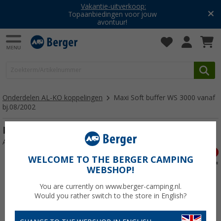
Vakantie-uitverkoop:
Topaanbiedingen voor jouw
avontuur!
Onderdelen AL-KO koppelingen
Maxi Soft buffer WS 3000 vanaf
bj.08/2002
Maxi Soft buffer WS 3000 vanaf bj.08/2002
Artikelnr: 112593
WELCOME TO THE BERGER CAMPING
WEBSHOP!
You are currently on www.berger-camping.nl.
Would you rather switch to the store in English?