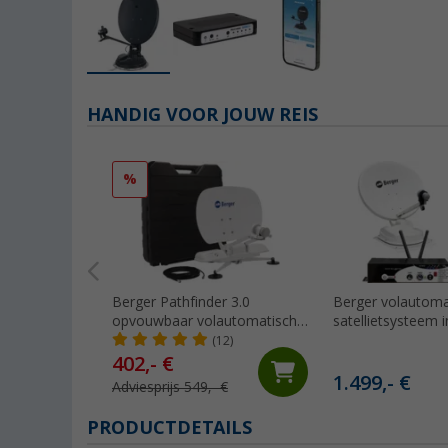
HANDIG VOOR JOUW REIS
%
Berger Pathfinder 3.0
Berger volautoma
opvouwbaar volautomatisch
satellietsysteem i
satellietsysteem wit
router complete k
(12)
voor
402,- €
camper/caravan/
1.499,- €
Adviesprijs 549,- €
PRODUCTDETAILS