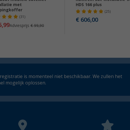
allatie met
HDS 166 plus
pingkoffer
(25)
(31)
€ 606,00
5,99
Adviesprijs
€ 99,90
registratie is momenteel niet beschikbaar. We zullen het
el mogelijk oplossen.