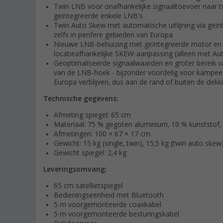
Twin LNB voor onafhankelijke signaaltoevoer naar tw
geïntegreerde enkele LNB's
Twin Auto Skew met automatische uitlijning via geï
zelfs in perifere gebieden van Europa
Nieuwe LNB-behuizing met geïntegreerde motor en
locatieafhankelijke SKEW-aanpassing (alleen met Au
Geoptimaliseerde signaalwaarden en groter bereik 
van de LNB-hoek - bijzonder voordelig voor kampeer
Europa verblijven, dus aan de rand of buiten de dek
Technische gegevens:
Afmeting spiegel: 65 cm
Materiaal: 75 % gegoten aluminium, 10 % kunststof
Afmetingen: 100 × 67 × 17 cm
Gewicht: 15 kg (single, twin), 15,5 kg (twin auto skew
Gewicht spiegel: 2,4 kg
Leveringsomvang:
65 cm satellietspiegel
Bedieningseenheid met Bluetooth
5 m voorgemonteerde coaxkabel
5 m voorgemonteerde besturingskabel