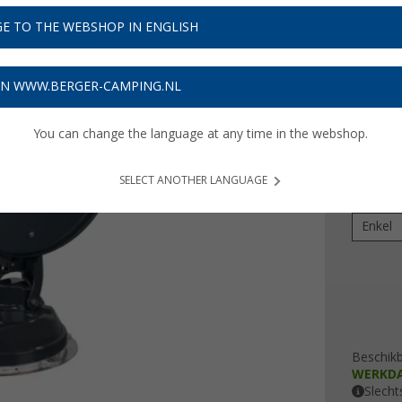
€ 1
E TO THE WEBSHOP IN ENGLISH
Prijzen inc
ON WWW.BERGER-CAMPING.NL
79,90
€
You can change the language at any time in the webshop.
Kleur
SELECT ANOTHER LANGUAGE
uitvoeri
Enkel
Beschik
WERKD
Slecht