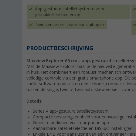
App-gestuurd satellietsysteem voor
gemakkelijke bediening
Twin versie met twee aansluitingen
PRODUCTBESCHRIJVING
Maxview Explorer 65 cm - app-gestuurd satellietsy
Met de Maxview Explorer haal je de nieuwste generatie 
in huis. Het combineert een robuust mechanisch ontwerp
volledige controle via een gratis smartphone app. Dit be
snelle software-updates en een schone, compacte install
tussen de single, twin of twin auto skew versie - voor 
Details:
Series 4 app-gestuurd satellietsysteem
Compacte besturingseenheid voor eenvoudige install
Gratis te bedienen via smartphone app
Aanpasbare satellietselectie en DiSEqC-instellingen
Enkele LNB voor aansluiting van één ontvanger - idea