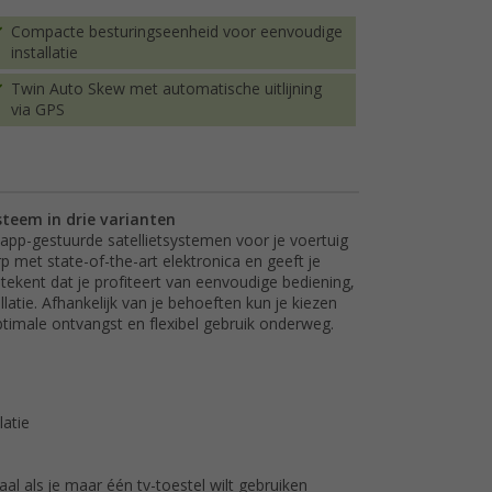
Compacte besturingseenheid voor eenvoudige
installatie
Twin Auto Skew met automatische uitlijning
via GPS
steem in drie varianten
app-gestuurde satellietsystemen voor je voertuig
 met state-of-the-art elektronica en geeft je
tekent dat je profiteert van eenvoudige bediening,
atie. Afhankelijk van je behoeften kun je kiezen
optimale ontvangst en flexibel gebruik onderweg.
atie
al als je maar één tv-toestel wilt gebruiken