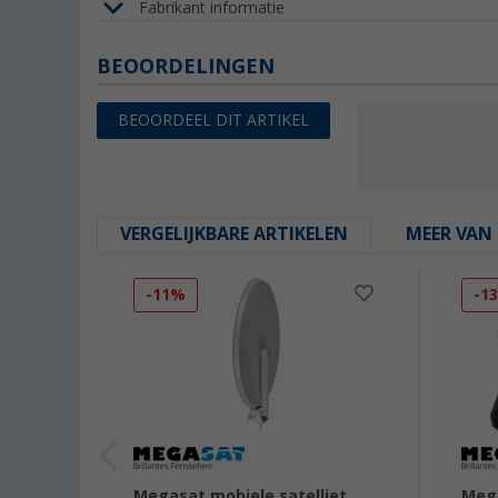
Fabrikant informatie
BEOORDELINGEN
BEOORDEEL DIT ARTIKEL
VERGELIJKBARE ARTIKELEN
MEER VAN 
-11%
-1
bile
Megasat mobiele satelliet
Mega