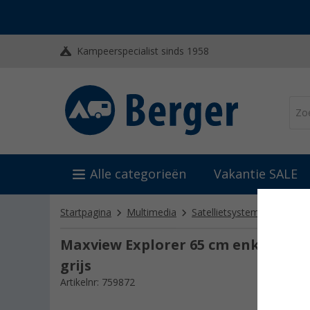
Kampeerspecialist sinds 1958
Alle categorieën
Vakantie SALE
Startpagina
Multimedia
Satellietsystemen
Campi
Maxview Explorer 65 cm enkelvoudi
grijs
Artikelnr: 759872