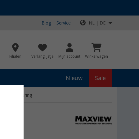
Blog
Service
NL | DE
Filialen
Verlanglijstje
Mijn account
Winkelwagen
Nieuw
Sale
et app-besturing