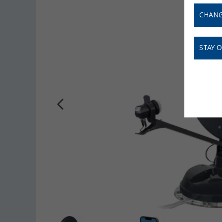
CHANG
STAY 