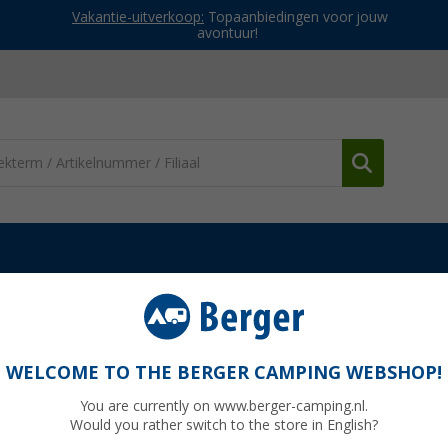
Vakantie-uitverkoop:
Topaanbiedingen voor jouw
avontuur!
ng satellietsystemen
Maxview Explorer 65 cm satellietsysteem m
g satellietsysteem met app-bediening in
WELCOME TO THE BERGER CAMPING WEBSHOP!
You are currently on www.berger-camping.nl.
Would you rather switch to the store in English?