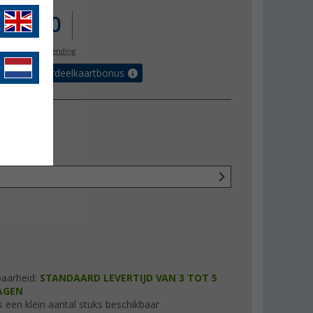
.598,00
l. BTW
gratis verzending
 met de voordeelkaartbonus
ng
baarheid:
STANDAARD LEVERTIJD VAN 3 TOT 5
AGEN
s een klein aantal stuks beschikbaar