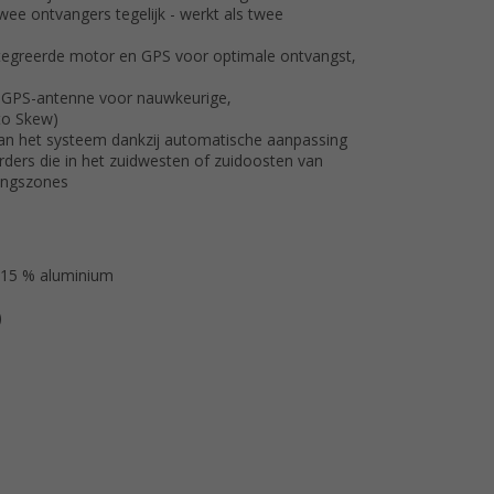
ee ontvangers tegelijk - werkt als twee
ntegreerde motor en GPS voor optimale ontvangst,
 GPS-antenne voor nauwkeurige,
to Skew)
van het systeem dankzij automatische aanpassing
ders die in het zuidwesten of zuidoosten van
kingszones
, 15 % aluminium
)