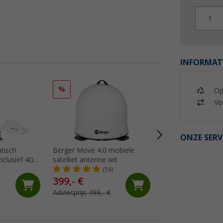
1
INFORMAT
%
%
Op
Ver
ONZE SERV
tisch
Berger Move 4.0 mobiele
Berger mobiele sat
nclusief 4G
satelliet antenne wit
systeem complete
it geschikt
(56)
(19)
399,- €
36,
€
99
vrachtwagen
Adviesprijs 499,- €
Adviesprijs 44,99 €