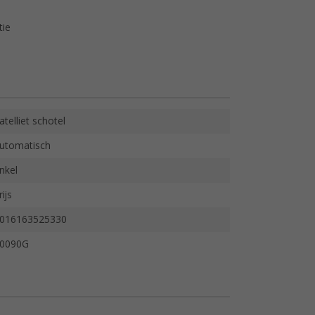
tie
atelliet schotel
utomatisch
nkel
rijs
016163525330
0090G