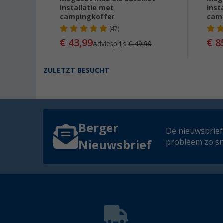
installatie met
inst
campingkoffer
cam
(47)
90
€ 43,99
€ 8
Adviesprijs
€ 49,90
ZULETZT BESUCHT
Berger
De nieuwsbrief
probleem zo sn
Nieuwsbrief