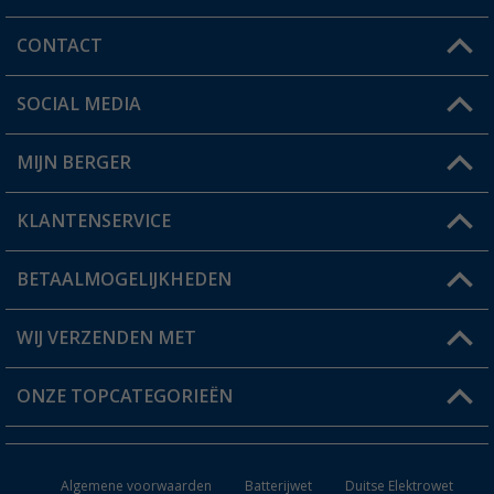
CONTACT
SOCIAL MEDIA
Een vraag?
MIJN BERGER
Winkel vinden
KLANTENSERVICE
Mijn account
Status bestelling
BETAALMOGELIJKHEDEN
FAQ & Contact
Berger voordeelkaart
Verzendinformatie
WIJ VERZENDEN MET
Verlanglijstje
Retourneren
ONZE TOPCATEGORIEËN
Catalogus
Camper en caravan accessoires
Dealer worden
Algemene voorwaarden
Batterijwet
Duitse Elektrowet