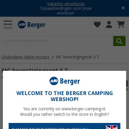
Vakantie-uitverkoop:
Topaanbiedingen voor jouw
avontuur!
Onderdelen Reich movers
MC bevestigingsset 3.7
MC bevestigingsset 3.7
Artikelnr: 112053
WELCOME TO THE BERGER CAMPING
WEBSHOP!
You are currently on www.berger-camping.nl.
Would you rather switch to the store in English?