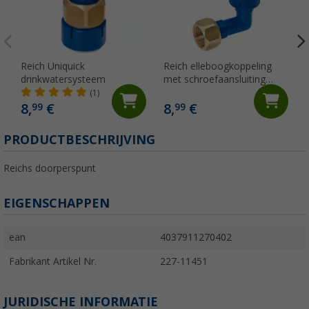
Reich Uniquick
Reich elleboogkoppeling
drinkwatersysteem
met schroefaansluiting
R1/2"
(1)
8,
€
8,
€
99
99
PRODUCTBESCHRIJVING
Reichs doorperspunt
EIGENSCHAPPEN
ean
4037911270402
Fabrikant Artikel Nr.
227-11451
JURIDISCHE INFORMATIE