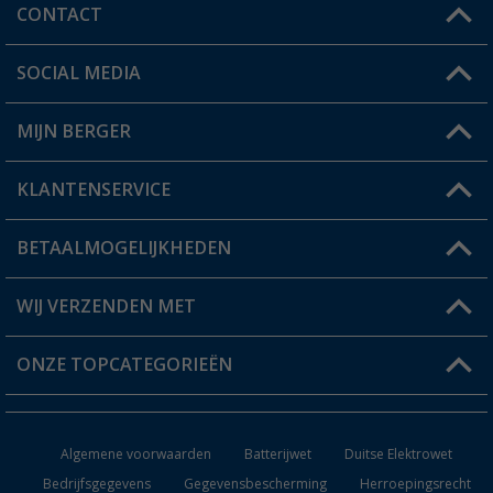
CONTACT
SOCIAL MEDIA
Een vraag?
MIJN BERGER
Winkel vinden
KLANTENSERVICE
Mijn account
Status bestelling
BETAALMOGELIJKHEDEN
FAQ & Contact
Berger voordeelkaart
Verzendinformatie
WIJ VERZENDEN MET
Verlanglijstje
Retourneren
ONZE TOPCATEGORIEËN
Catalogus
Camper en caravan accessoires
Dealer worden
Algemene voorwaarden
Batterijwet
Duitse Elektrowet
Keukenaccessoires
Bedrijfsgegevens
Gegevensbescherming
Herroepingsrecht