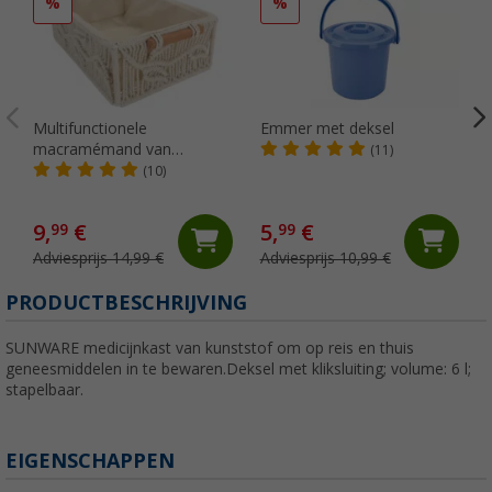
%
%
Multifunctionele
Emmer met deksel
macramémand van
(11)
Camplife
(10)
9,
€
5,
€
99
99
Adviesprijs 14,99 €
Adviesprijs 10,99 €
(
PRODUCTBESCHRIJVING
SUNWARE medicijnkast van kunststof om op reis en thuis
geneesmiddelen in te bewaren.Deksel met kliksluiting; volume: 6 l;
stapelbaar.
EIGENSCHAPPEN