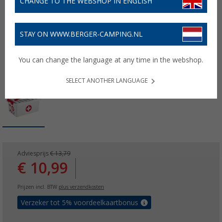
CHANGE TO THE WEBSHOP IN ENGLISH
STAY ON WWW.BERGER-CAMPING.NL
You can change the language at any time in the webshop.
SELECT ANOTHER LANGUAGE
Adviesprijs
€ 13,79
€ 10,99
Prijzen incl. BTW
plus verzendkosten
Verzeker tot 5% voordeelkaartbonus