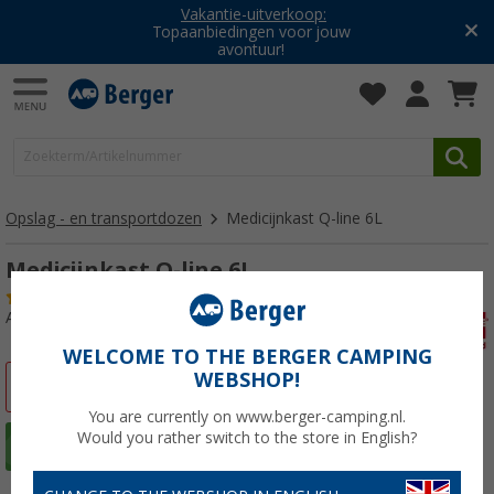
Vakantie-uitverkoop:
Topaanbiedingen voor jouw
avontuur!
Opslag - en transportdozen
Medicijnkast Q-line 6L
Medicijnkast Q-line 6L
(60)
Artikelnr: 413270
WELCOME TO THE BERGER CAMPING
WEBSHOP!
-20%
You are currently on www.berger-camping.nl.
Would you rather switch to the store in English?