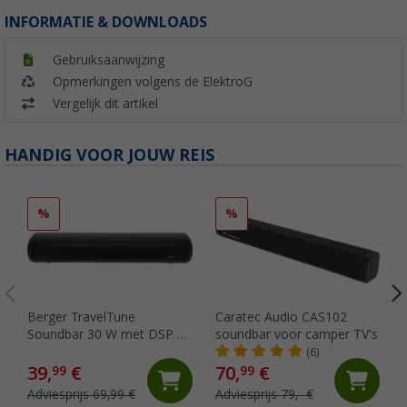
INFORMATIE & DOWNLOADS
Gebruiksaanwijzing
Opmerkingen volgens de ElektroG
Vergelijk dit artikel
HANDIG VOOR JOUW REIS
%
%
Berger TravelTune
Caratec Audio CAS102
Soundbar 30 W met DSP en
soundbar voor camper TV's
afstandsbediening
(6)
39,
€
70,
€
99
99
Adviesprijs 69,99 €
Adviesprijs 79,- €