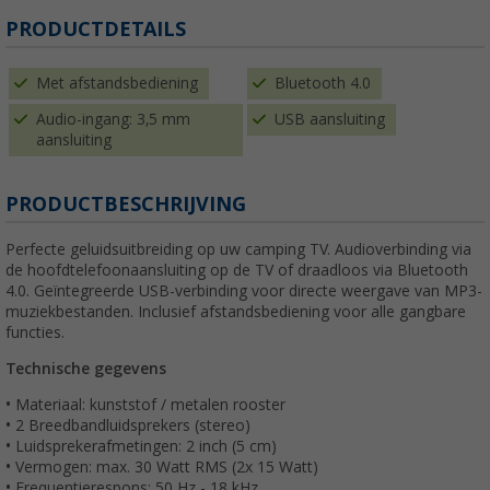
PRODUCTDETAILS
Met afstandsbediening
Bluetooth 4.0
Audio-ingang: 3,5 mm
USB aansluiting
aansluiting
PRODUCTBESCHRIJVING
Perfecte geluidsuitbreiding op uw camping TV. Audioverbinding via
de hoofdtelefoonaansluiting op de TV of draadloos via Bluetooth
4.0. Geïntegreerde USB-verbinding voor directe weergave van MP3-
muziekbestanden. Inclusief afstandsbediening voor alle gangbare
functies.
Technische gegevens
• Materiaal: kunststof / metalen rooster
• 2 Breedbandluidsprekers (stereo)
• Luidsprekerafmetingen: 2 inch (5 cm)
• Vermogen: max. 30 Watt RMS (2x 15 Watt)
• Frequentierespons: 50 Hz - 18 kHz