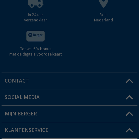
In 24 uur
3x in
verzendklaar
Nederland
Tot wel 5% bonus
met de digitale voordeelkaart
CONTACT
SOCIAL MEDIA
Een vraag?
MIJN BERGER
Winkel vinden
KLANTENSERVICE
Mijn account