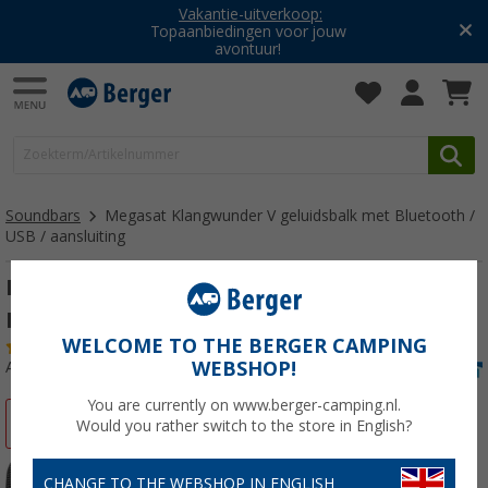
Vakantie-uitverkoop:
Topaanbiedingen voor jouw
avontuur!
Soundbars
Megasat Klangwunder V geluidsbalk met Bluetooth /
USB / aansluiting
Megasat Klangwunder V geluidsbalk met
Bluetooth / USB / aansluiting
WELCOME TO THE BERGER CAMPING
(45)
WEBSHOP!
Artikelnr: 279160
You are currently on www.berger-camping.nl.
-13%
Would you rather switch to the store in English?
CHANGE TO THE WEBSHOP IN ENGLISH