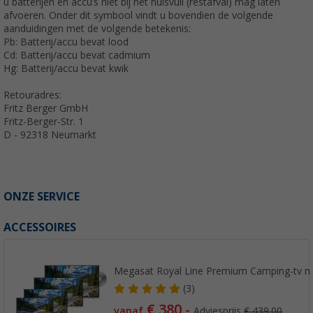
u batterijen en accu’s niet bij het huisvuil (restafval) mag laten
afvoeren. Onder dit symbool vindt u bovendien de volgende
aanduidingen met de volgende betekenis:
Pb: Batterij/accu bevat lood
Cd: Batterij/accu bevat cadmium
Hg: Batterij/accu bevat kwik
Retouradres:
Fritz Berger GmbH
Fritz-Berger-Str. 1
D - 92318 Neumarkt
ONZE SERVICE
ACCESSOIRES
Megasat Royal Line Premium Camping-tv me
(3)
€ 380,-
vanaf
Adviesprijs
€ 439,00