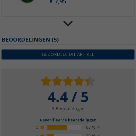
€ 7,95
BEOORDELINGEN
(5)
Meindl MT3 Magic Merino Light damessok
€ 16,90
BEOORDEEL DIT ARTIKEL
4.4 / 5
Meindl Wet Proof Waterdichtmakende Spra
€ 14,95
5 Beoordelingen
Geverifieerde beoordelingen
5
60 %