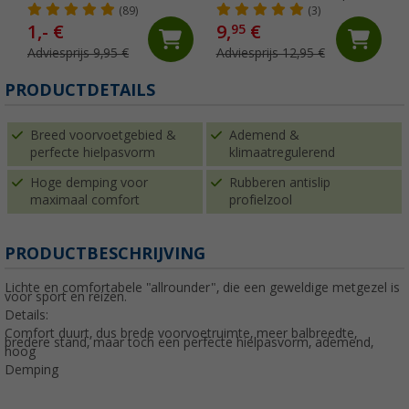
schoenen
(89)
(3)
1,- €
9,
€
95
Adviesprijs 9,95 €
Adviesprijs 12,95 €
PRODUCTDETAILS
Breed voorvoetgebied &
Ademend &
perfecte hielpasvorm
klimaatregulerend
Hoge demping voor
Rubberen antislip
maximaal comfort
profielzool
PRODUCTBESCHRIJVING
Lichte en comfortabele "allrounder", die een geweldige metgezel is
voor sport en reizen.
Details:
Comfort duurt, dus brede voorvoetruimte, meer balbreedte,
bredere stand, maar toch een perfecte hielpasvorm, ademend,
hoog
Demping