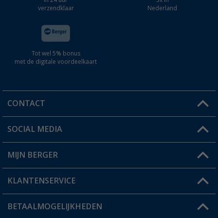
In 24 uur
3x in
verzendklaar
Nederland
Tot wel 5% bonus
met de digitale voordeelkaart
CONTACT
SOCIAL MEDIA
Een vraag?
MIJN BERGER
Winkel vinden
KLANTENSERVICE
Mijn account
Status bestelling
BETAALMOGELIJKHEDEN
FAQ & Contact