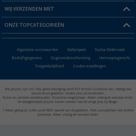
Berger voordeelkaart
Verzendinformatie
WIJ VERZENDEN MET
Verlanglijstje
Retourneren
ONZE TOPCATEGORIEËN
Catalogus
Camper en caravan accessoires
Dealer worden
Algemene voorwaarden
Batterijwet
Duitse Elektrowet
Keukenaccessoires
Bedrijfsgegevens
Gegevensbescherming
Herroepingsrecht
Toegankelijkheid
Cookie-instellingen
Campingmeubilair
Campingtoiletten
Alle prijzen zijn incl. btw, gratis bezorging vanaf €50 binnen Duitsland, excl. toeslag voor
Inbouwkachels
volumineuze goederen. Anders plus verzendkosten.
fouten en omissies voorbehouden. Illustraties vergelijkbaar. Alleen zolang de voorraad strekt.
De doorgestreepte prijzen komen overeen met de vorige prijs bij Berger.
Accu's
* Alleen geldig op luifels vanaf €800 waarde van de goederen. Niet cumuleerbaar met andere
promoties. Alleen zolang de voorraad strekt.