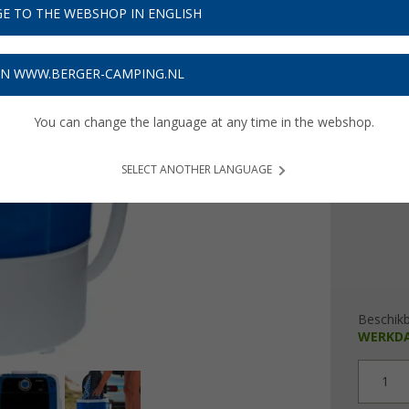
€ 6
E TO THE WEBSHOP IN ENGLISH
Prijzen inc
ON WWW.BERGER-CAMPING.NL
Verzeke
You can change the language at any time in the webshop.
Vermog
180 W
SELECT ANOTHER LANGUAGE
Beschik
WERKD
1