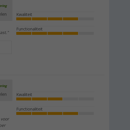
ering
elen
Kwaliteit
Functionaliteit
ast."
ering
elen
Kwaliteit
Functionaliteit
 voor
per