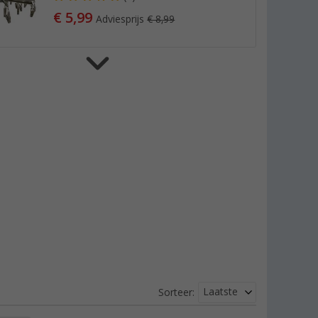
€ 5,99
Adviesprijs
€ 8,99
Berger droogmolen
(51)
€ 24,99
Adviesprijs
€ 59,99
Droogmolen 27 cm
(7)
€ 3,99
Adviesprijs
€ 7,99
Laatste
Sorteer: