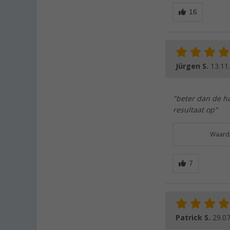
Jürgen S.
13.11
"beter dan de ha
resultaat op"
Waarde
Patrick S.
29.0