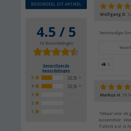
BEOORDEEL DIT ARTIKEL
Wolfgang D.
1
4.5 / 5
"eenvoudige func
10 Beoordelingen
Waarde
Geverifieerde
beoordelingen
5
50 %
4
50 %
3
0 %
Markus H.
19.1
2
0 %
1
0 %
"Ideaal voor de 
tussendoor. Voo
T-shirts e.d. is