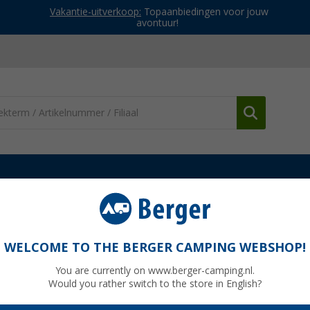
Vakantie-uitverkoop:
Topaanbiedingen voor jouw
avontuur!
Stofzuigen & schoonmaken
Mestic wasmachine
WELCOME TO THE BERGER CAMPING WEBSHOP!
You are currently on www.berger-camping.nl.
Would you rather switch to the store in English?
Adviespri