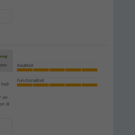
ering
elen
Kwaliteit
Functionaliteit
k heb
r de
on Ik