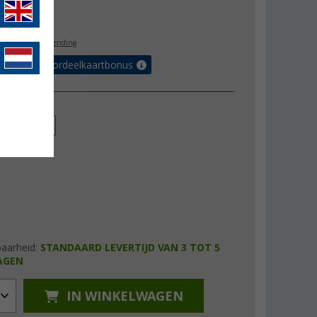
9,99
l. BTW
gratis verzending
r tot 5% voordeelkaartbonus
en
250 W
baarheid:
STANDAARD LEVERTIJD VAN 3 TOT 5
AGEN
IN WINKELWAGEN