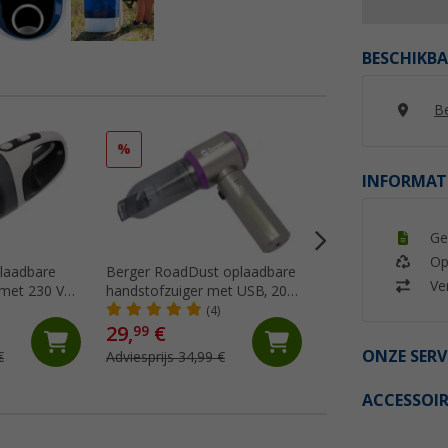
BESCHIKBA
Be
%
%
INFORMAT
Ge
Op
laadbare
Berger RoadDust oplaadbare
Berger keukensch
Ver
 met 230 V
handstofzuiger met USB, 200
(4)
ml
(4)
29,
€
2,
€
99
99
ONZE SERV
€
Adviesprijs 34,99 €
Adviesprijs 4,99 €
ACCESSOIR