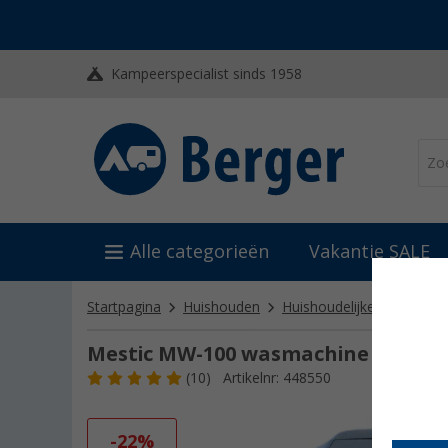
Kampeerspecialist sinds 1958
Alle categorieën
Vakantie SALE
Startpagina
Huishouden
Huishoudelijke apparaten
Mestic MW-100 wasmachine 2 kg
(10)
Artikelnr: 448550
-22%