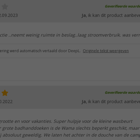
Geverifieerde waard
2.09.2023
Ja
, ik kan dit product aanbev
tie ..neemt weinig ruimte in beslag..laag stroomverbruik. was verr
ring werd automatisch vertaald door DeepL.
Originele tekst weergeven
Geverifieerde waard
0.2022
Ja
, ik kan dit product aanbev
grootte en voor vakanties. Super hulpje voor de kleine wasbeurt
r grote badhanddoeken is de Wama slechts beperkt geschikt, maar
 hij absoluut geweldig. We laten het achter in de douche van de cam