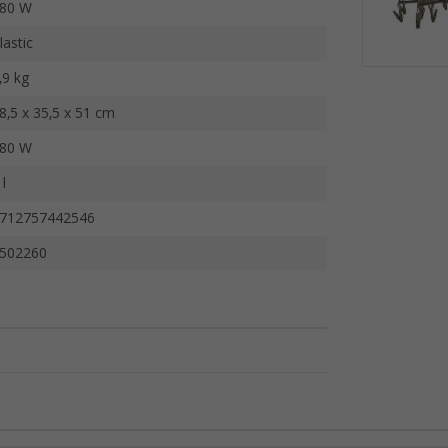
80 W
lastic
,9 kg
8,5 x 35,5 x 51 cm
80 W
 l
712757442546
502260