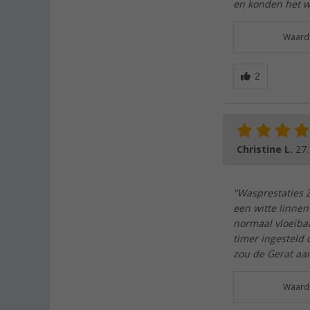
en konden het w
Waarde
Christine L.
27.
"Wasprestaties Z
een witte linnen
normaal vloeiba
timer ingesteld 
zou de Gerat aa
Waarde