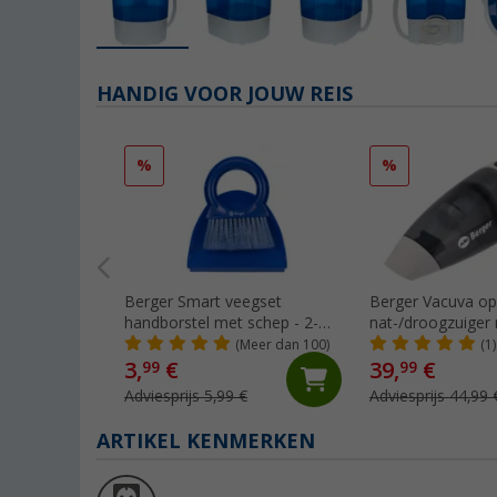
HANDIG VOOR JOUW REIS
%
%
Berger Smart veegset
Berger Vacuva op
handborstel met schep - 2-
nat-/droogzuiger
delige set
laadstation
(Meer dan 100)
(1)
3,
€
39,
€
99
99
Adviesprijs 5,99 €
Adviesprijs 44,99 
ARTIKEL KENMERKEN