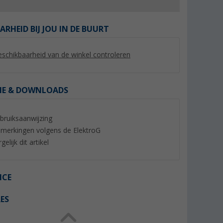
ARHEID BIJ JOU IN DE BUURT
schikbaarheid van de winkel controleren
%
%
IE & DOWNLOADS
bruiksaanwijzing
merkingen volgens de ElektroG
aar groen
Berger Airfryer vorm vierkant
Berger Camp&Brew 
gelijk dit artikel
grijs
koffiezetapparaat
(3)
4,
€
69,
€
99
99
ICE
Adviesprijs 6,99 €
Adviesprijs 89,99 €
ES