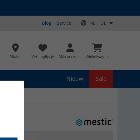
Blog
Service
NL | DE
Filialen
Verlanglijstje
Mijn account
Winkelwagen
Nieuw
Sale
js
€ 89,95