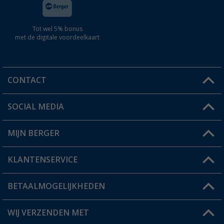
Tot wel 5% bonus
met de digitale voordeelkaart
CONTACT
SOCIAL MEDIA
Een vraag?
MIJN BERGER
Winkel vinden
KLANTENSERVICE
Mijn account
Status bestelling
BETAALMOGELIJKHEDEN
FAQ & Contact
Berger voordeelkaart
Verzendinformatie
WIJ VERZENDEN MET