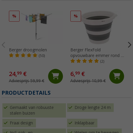
%
%
Berger droogmolen
Berger FlexFold
opvouwbare emmer rond 8
(50)
l
(2)
24,
€
6,
€
99
99
Adviesprijs 59,99 €
Adviesprijs 10,99 €
PRODUCTDETAILS
Gemaakt van robuuste
Droge lengte 24 m
stalen buizen
Fraai design
Inklapbaar
Incl. sok- en
Wielen om te bewegen