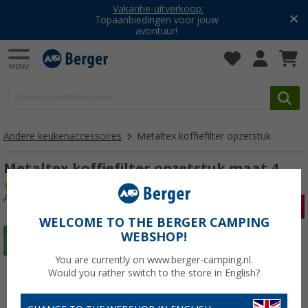
Vakantie-uitverkoop:
Topaanbiedingen voor jouw
avontuur!
Andere keukenaccessoires
Metaltex koffiefilter opzetstuk
Metaltex koffiefilter opzetstuk maat 4
(22)
Artikelnr: 632219
WELCOME TO THE BERGER CAMPING
WEBSHOP!
You are currently on www.berger-camping.nl.
Would you rather switch to the store in English?