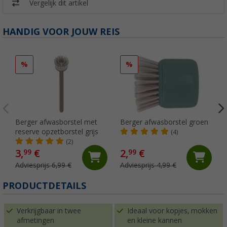
Vergelijk dit artikel
HANDIG VOOR JOUW REIS
%
%
Berger afwasborstel met
Berger afwasborstel groen
reserve opzetborstel grijs
(4)
(2)
3,
€
2,
€
99
99
Adviesprijs 6,99 €
Adviesprijs 4,99 €
PRODUCTDETAILS
Verkrijgbaar in twee
Ideaal voor kopjes, mokken
afmetingen
en kleine kannen