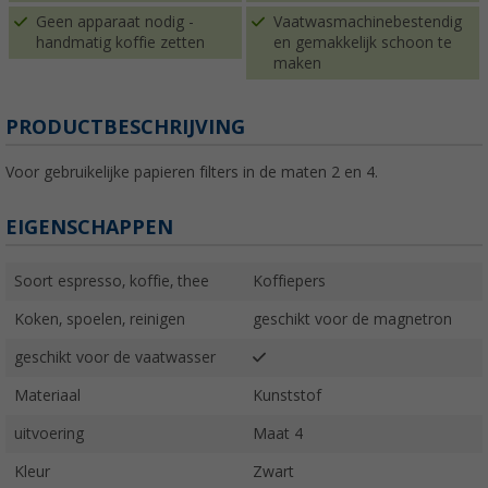
Geen apparaat nodig -
Vaatwasmachinebestendig
handmatig koffie zetten
en gemakkelijk schoon te
maken
PRODUCTBESCHRIJVING
Voor gebruikelijke papieren filters in de maten 2 en 4.
EIGENSCHAPPEN
Soort espresso, koffie, thee
Koffiepers
Koken, spoelen, reinigen
geschikt voor de magnetron
geschikt voor de vaatwasser
Materiaal
Kunststof
uitvoering
Maat 4
Kleur
Zwart