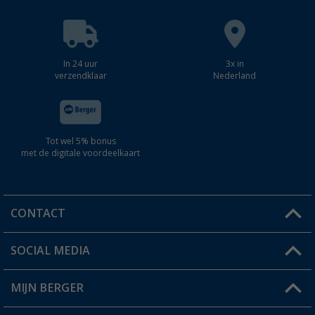
In 24 uur
3x in
verzendklaar
Nederland
Tot wel 5% bonus
met de digitale voordeelkaart
CONTACT
SOCIAL MEDIA
Een vraag?
MIJN BERGER
Winkel vinden