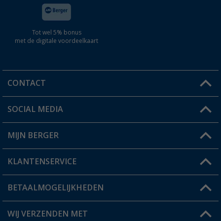
Tot wel 5% bonus
met de digitale voordeelkaart
CONTACT
SOCIAL MEDIA
Een vraag?
MIJN BERGER
Winkel vinden
KLANTENSERVICE
Mijn account
Status bestelling
BETAALMOGELIJKHEDEN
FAQ & Contact
Berger voordeelkaart
Verzendinformatie
WIJ VERZENDEN MET