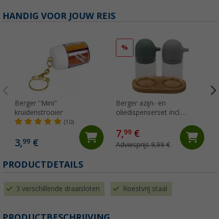
HANDIG VOOR JOUW REIS
%
Berger "Mini"
Berger azijn- en
kruidenstrooier
oliedispenserset incl.
houder 120 ml
(10)
7,
€
99
3,
€
99
Adviesprijs 9,99 €
PRODUCTDETAILS
3 verschillende draaisloten
Roestvrij staal
PRODUCTBESCHRIJVING