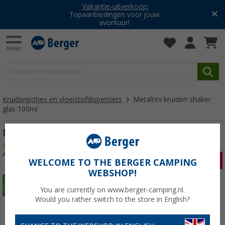
Vakantie-uitverkoop:
Topaanbiedingen voor jouw
avontuur!
Kruidenpotjes en vloeistofdispensers
Metaltex kruiden shaker
glas 100ml
Metaltex kruiden shaker glas 100ml
(4)
Artikelnr: 182144
WELCOME TO THE BERGER CAMPING
WEBSHOP!
You are currently on www.berger-camping.nl.
Would you rather switch to the store in English?