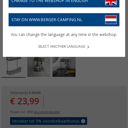
CHANGE TO THE WEBSHOP IN ENGLISH
STAY ON WWW.BERGER-CAMPING.NL
You can change the language at any time in the webshop.
SELECT ANOTHER LANGUAGE
Adviesprijs
€ 36,99
€ 23,99
Prijzen incl. BTW
plus verzendkosten
Verzeker tot 5% voordeelkaartbonus