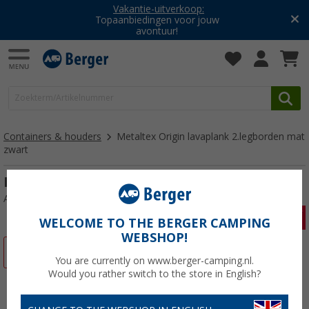
Vakantie-uitverkoop:
Topaanbiedingen voor jouw
avontuur!
Containers & houders
Metaltex Origin lavaplank 2.legborden mat
zwart
Metaltex Oorsprong Lava Plank
Artikelnr: 270816
WELCOME TO THE BERGER CAMPING
WEBSHOP!
-35%
You are currently on www.berger-camping.nl.
Would you rather switch to the store in English?