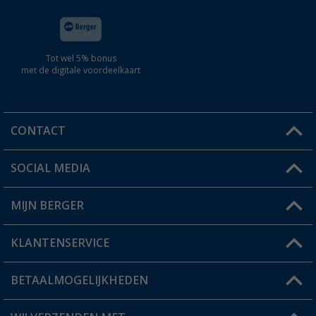
Tot wel 5% bonus
met de digitale voordeelkaart
CONTACT
SOCIAL MEDIA
Een vraag?
MIJN BERGER
Winkel vinden
KLANTENSERVICE
Mijn account
Status bestelling
BETAALMOGELIJKHEDEN
FAQ & Contact
Berger voordeelkaart
Verzendinformatie