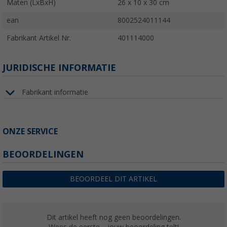
Maten (LxBxH)
26 x 10 x 30 cm
ean
8002524011144
Fabrikant Artikel Nr.
401114000
JURIDISCHE INFORMATIE
Fabrikant informatie
ONZE SERVICE
BEOORDELINGEN
BEOORDEEL DIT ARTIKEL
Dit artikel heeft nog geen beoordelingen.
Wees de eerste – jouw beoordeling telt!