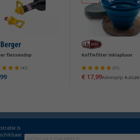
er flessendop
Koffiefilter inklapbaar
(47)
(31)
,99
€ 17,99
Adviesprijs
€ 21,00
tratie is
schikbaar.