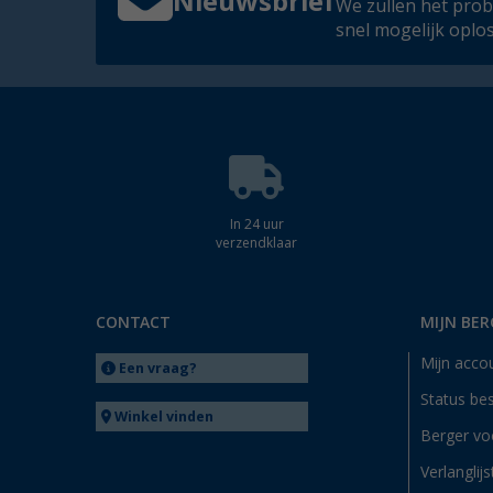
Nieuwsbrief
We zullen het pro
snel mogelijk oplo
In 24 uur
verzendklaar
CONTACT
MIJN BER
Mijn acco
Een vraag?
Status bes
Winkel vinden
Berger vo
Verlanglijs