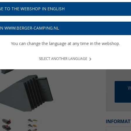
€ 2
E TO THE WEBSHOP IN ENGLISH
Prijzen inc
Verzeke
ON WWW.BERGER-CAMPING.NL
You can change the language at any time in the webshop.
SELECT ANOTHER LANGUAGE
W
INFORMAT