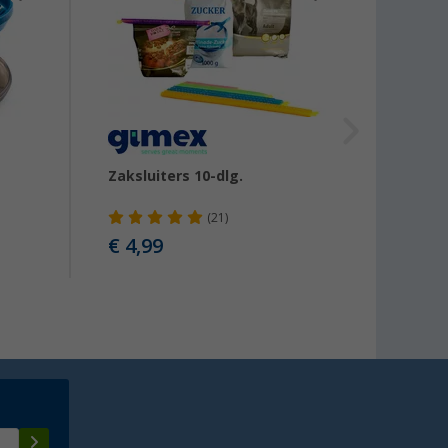
Zaksluiters 10-dlg.
Dekse
(21)
€ 4,99
€ 2,