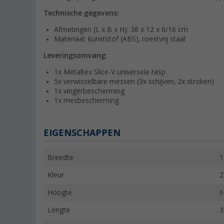
Technische gegevens:
Afmetingen (L x B x H): 38 x 12 x 6/16 cm
Materiaal: kunststof (ABS), roestvrij staal
Leveringsomvang:
1x Metaltex Slice-V universele rasp
5x verwisselbare messen (3x schijven, 2x stroken)
1x vingerbescherming
1x mesbescherming
EIGENSCHAPPEN
Breedte
1
Kleur
Z
Hoogte
6
Lengte
3