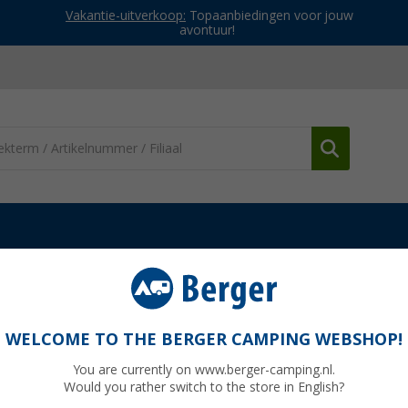
Vakantie-uitverkoop:
Topaanbiedingen voor jouw
avontuur!
dere keukenaccessoires
Metaltex Slice-V universele rasp met 5 ver
et 5 verwisselbare inzetstukken
WELCOME TO THE BERGER CAMPING WEBSHOP!
You are currently on www.berger-camping.nl.
Would you rather switch to the store in English?