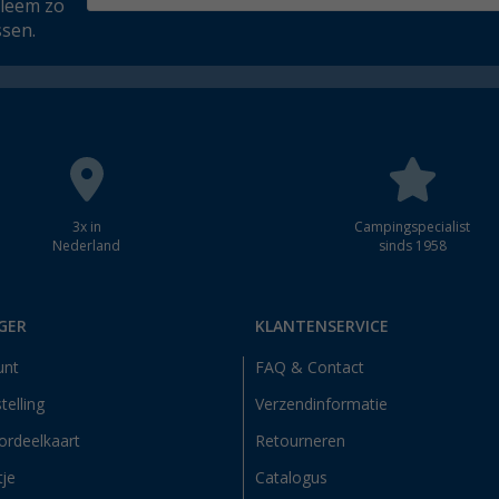
bleem zo
ssen.
3x in
Campingspecialist
Nederland
sinds 1958
GER
KLANTENSERVICE
unt
FAQ & Contact
telling
Verzendinformatie
ordeelkaart
Retourneren
tje
Catalogus