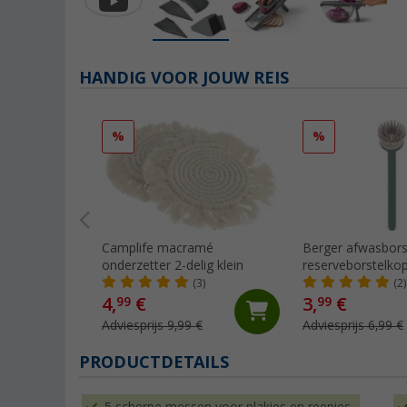
HANDIG VOOR JOUW REIS
%
%
Camplife macramé
Berger afwasbors
onderzetter 2-delig klein
reserveborstelko
(3)
(2)
4,
€
3,
€
99
99
Adviesprijs 9,99 €
Adviesprijs 6,99 €
PRODUCTDETAILS