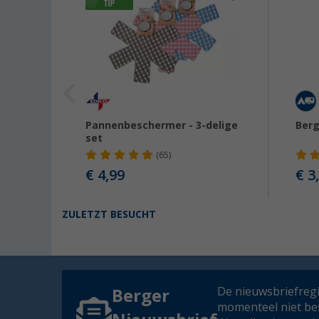
eef M 2
Pannenbeschermer - 3-delige
Berg
set
(65)
€ 4,99
€ 3
ZULETZT BESUCHT
De nieuwsbriefregis
Berger
momenteel niet be