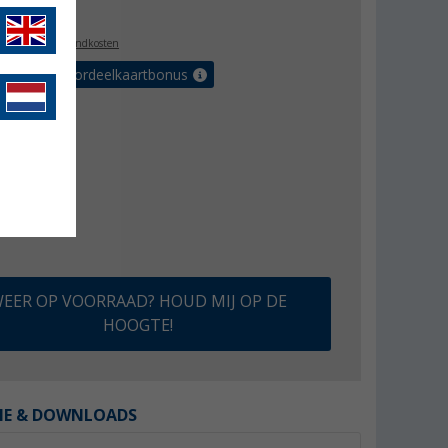
8,99
l. BTW
plus verzendkosten
r tot 5% voordeelkaartbonus
EER OP VOORRAAD? HOUD MIJ OP DE
HOOGTE!
IE & DOWNLOADS