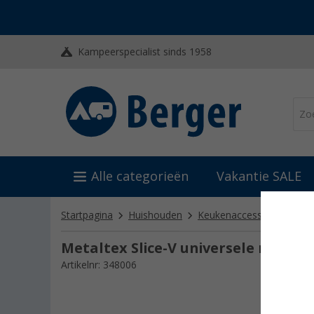
Kampeerspecialist sinds 1958
Alle categorieën
Vakantie SALE
Startpagina
Huishouden
Keukenaccessoires
An
Metaltex Slice-V universele rasp m
Artikelnr: 348006