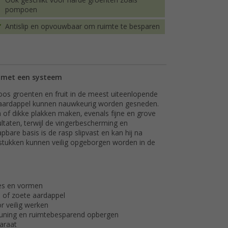
Ook geschikt voor harde groenten zoals
pompoen
Antislip en opvouwbaar om ruimte te besparen
en met een systeem
loos groenten en fruit in de meest uiteenlopende
 aardappel kunnen nauwkeurig worden gesneden.
of dikke plakken maken, evenals fijne en grove
ltaten, terwijl de vingerbescherming en
bare basis is de rasp slipvast en kan hij na
tukken kunnen veilig opgeborgen worden in de
tes en vormen
 of zoete aardappel
 veilig werken
teuning en ruimtebesparend opbergen
paraat