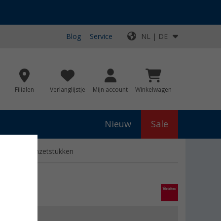
Blog
Service
NL | DE
Filialen
Verlanglijstje
Mijn account
Winkelwagen
Nieuw
Sale
wisselbare inzetstukken