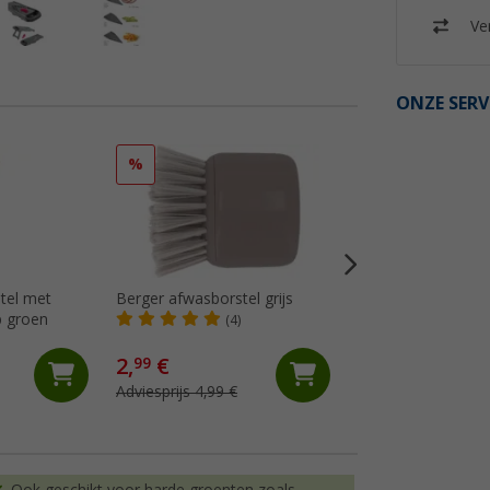
Ver
ONZE SERV
%
%
tel met
Berger afwasborstel grijs
Berger keukengere
p groen
stuks incl. opbergt
(4)
(16)
2,
€
19,
€
99
99
Adviesprijs 4,99 €
Adviesprijs 29,99 €