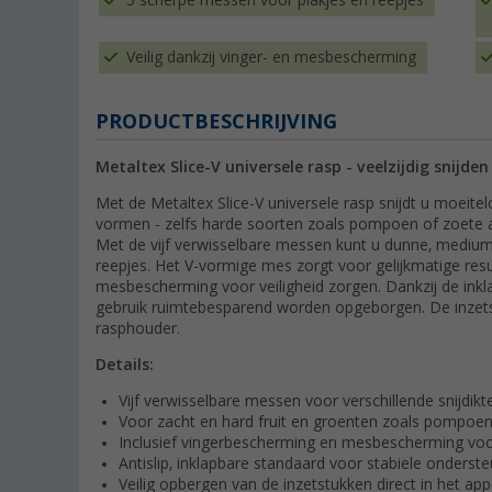
5 scherpe messen voor plakjes en reepjes
Veilig dankzij vinger- en mesbescherming
PRODUCTBESCHRIJVING
Metaltex Slice-V universele rasp - veelzijdig snijd
Met de Metaltex Slice-V universele rasp snijdt u moeite
vormen - zelfs harde soorten zoals pompoen of zoete
Met de vijf verwisselbare messen kunt u dunne, medium 
reepjes. Het V-vormige mes zorgt voor gelijkmatige resu
mesbescherming voor veiligheid zorgen. Dankzij de inklap
gebruik ruimtebesparend worden opgeborgen. De inzets
rasphouder.
Details:
Vijf verwisselbare messen voor verschillende snijdik
Voor zacht en hard fruit en groenten zoals pompoen
Inclusief vingerbescherming en mesbescherming voor
Antislip, inklapbare standaard voor stabiele onders
Veilig opbergen van de inzetstukken direct in het ap