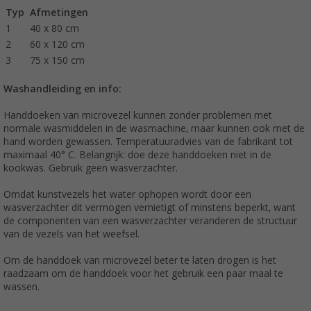
Typ
Afmetingen
1
40 x 80 cm
2
60 x 120 cm
3
75 x 150 cm
Washandleiding en info:
Handdoeken van microvezel kunnen zonder problemen met
normale wasmiddelen in de wasmachine, maar kunnen ook met de
hand worden gewassen. Temperatuuradvies van de fabrikant tot
maximaal 40° C. Belangrijk: doe deze handdoeken niet in de
kookwas. Gebruik geen wasverzachter.
Omdat kunstvezels het water ophopen wordt door een
wasverzachter dit vermogen vernietigt of minstens beperkt, want
de componenten van een wasverzachter veranderen de structuur
van de vezels van het weefsel.
Om de handdoek van microvezel beter te laten drogen is het
raadzaam om de handdoek voor het gebruik een paar maal te
wassen.