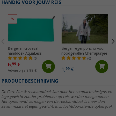
HANDIG VOOR JOUW REIS
%
Berger microvezel
Berger regenponcho voor
handdoek AquaLess
noodgevallen Cherrapunjee
120x60cm mintgroen
(6)
(6)
6,
€
99
1,
€
99
Adviesprijs 8,99 €
PRODUCTBESCHRIJVING
De Care Plus® reishanddoek kan door het compacte designs en
lage gewicht zonder problemen op reis worden meegenomen.
Het opnemend vermogen van de reishanddoek is meer dan
zeven maal het eigen gewicht. Incl. luchtdoorlatende opbergzak.