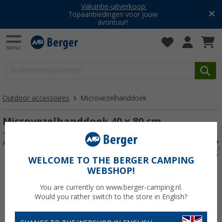
Vakantie-uitverkoop:
Topaanbiedingen voor jouw
avontuur!
Outdoor accessoires
Microvezelhanddoek
Microvezelhanddoek 40 x 80 cm
(21)
Artikelnr: 326530
WELCOME TO THE BERGER CAMPING
WEBSHOP!
You are currently on www.berger-camping.nl.
Would you rather switch to the store in English?