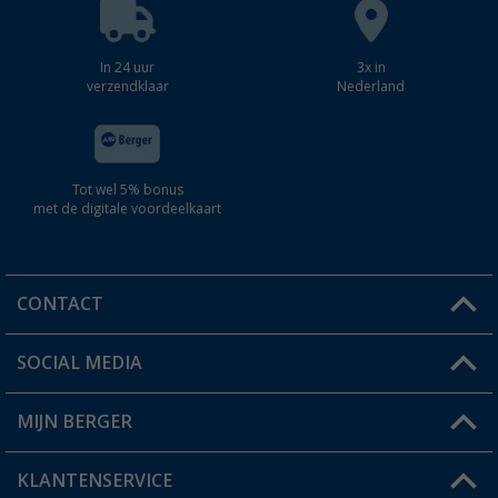
In 24 uur
3x in
verzendklaar
Nederland
Tot wel 5% bonus
met de digitale voordeelkaart
CONTACT
SOCIAL MEDIA
Een vraag?
MIJN BERGER
Winkel vinden
KLANTENSERVICE
Mijn account