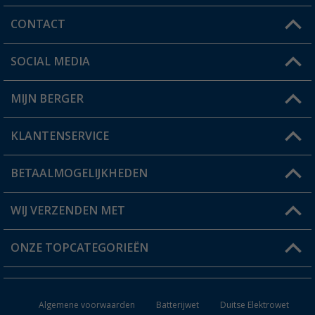
CONTACT
SOCIAL MEDIA
Een vraag?
MIJN BERGER
Winkel vinden
KLANTENSERVICE
Mijn account
Status bestelling
BETAALMOGELIJKHEDEN
FAQ & Contact
Berger voordeelkaart
Verzendinformatie
WIJ VERZENDEN MET
Verlanglijstje
Retourneren
ONZE TOPCATEGORIEËN
Catalogus
Camper en caravan accessoires
Dealer worden
Algemene voorwaarden
Batterijwet
Duitse Elektrowet