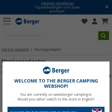
Vakantie-uitverkoop:
Topaanbiedingen voor jouw
avontuur!
Hang & sluitwerk
Montageadapter
Montageadapter
(8)
Artikelnr: 443630
WELCOME TO THE BERGER CAMPING
WEBSHOP!
You are currently on www.berger-camping.nl.
Would you rather switch to the store in English?