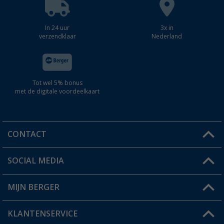
In 24 uur
3x in
verzendklaar
Nederland
Tot wel 5% bonus
met de digitale voordeelkaart
CONTACT
SOCIAL MEDIA
Een vraag?
MIJN BERGER
Winkel vinden
KLANTENSERVICE
Mijn account