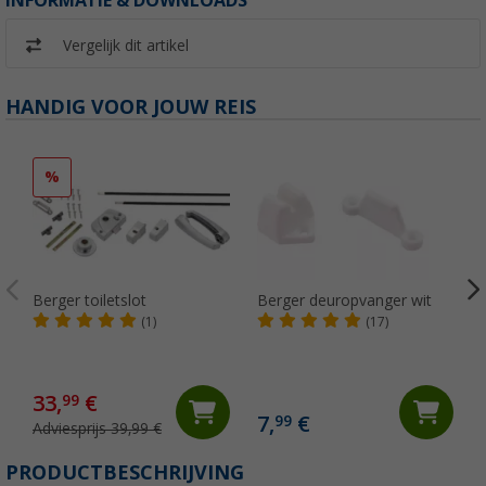
INFORMATIE & DOWNLOADS
Vergelijk dit artikel
HANDIG VOOR JOUW REIS
%
Berger toiletslot
Berger deuropvanger wit
(1)
(17)
33,
€
99
7,
€
99
Adviesprijs 39,99 €
(
PRODUCTBESCHRIJVING