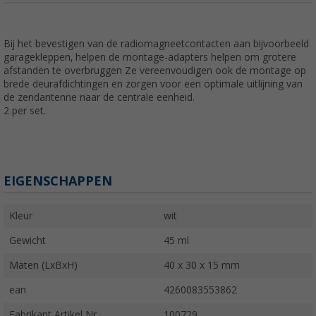
Bij het bevestigen van de radiomagneetcontacten aan bijvoorbeeld
garagekleppen, helpen de montage-adapters helpen om grotere
afstanden te overbruggen Ze vereenvoudigen ook de montage op
brede deurafdichtingen en zorgen voor een optimale uitlijning van
de zendantenne naar de centrale eenheid.
2 per set.
EIGENSCHAPPEN
Kleur
wit
Gewicht
45 ml
Maten (LxBxH)
40 x 30 x 15 mm
ean
4260083553862
Fabrikant Artikel Nr.
100729