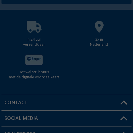
In 24 uur
3x in
verzendklaar
Nederland
Tot wel 5% bonus
met de digitale voordeelkaart
CONTACT
SOCIAL MEDIA
Een vraag?