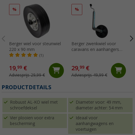
%
%
Berger wiel voor steunwiel
Berger zwenkwiel voor
220 x 90 mm
caravans en aanhangers
150 kg
(1)
19,
€
29,
€
99
99
Adviesprijs 29,99 €
Adviesprijs 49,99 €
PRODUCTDETAILS
Robuust AL-KO wiel met
Diameter voor: 49 mm,
schroefdeksel
diameter achter: 54 mm
Vier plooien voor extra
Ideaal voor
bescherming
aanhangwagens en
voertuigen