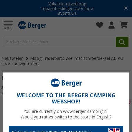
Vakantie-uitverkoop:
Topaanbiedingen voor jouw
avontuur!
Neuswielen
Moog Trailerparts Wiel met schroefdeksel AL-KO
voor caravantrailers
Moog Trailerparts Wiel met schroefdeksel
AL-KO voor caravantrailers
Artikelnr: 876318
WELCOME TO THE BERGER CAMPING
WEBSHOP!
You are currently on www.berger-camping.nl.
Would you rather switch to the store in English?