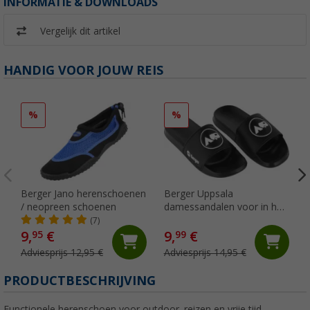
INFORMATIE & DOWNLOADS
Vergelijk dit artikel
HANDIG VOOR JOUW REIS
%
%
Berger Jano herenschoenen
Berger Uppsala
/ neopreen schoenen
damessandalen voor in het
zwembad
(7)
9,
€
9,
€
95
99
Adviesprijs 12,95 €
Adviesprijs 14,95 €
PRODUCTBESCHRIJVING
Functionele herenschoen voor outdoor, reizen en vrije tijd.