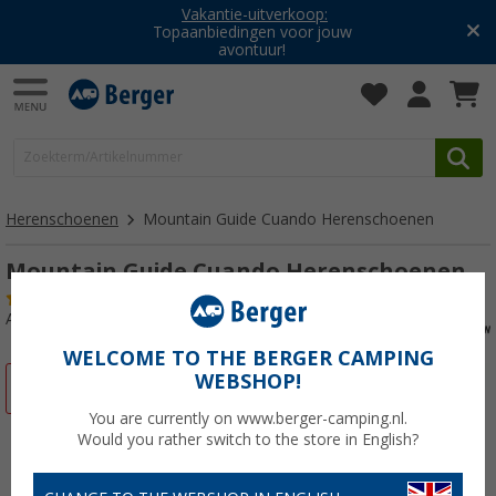
Vakantie-uitverkoop:
Topaanbiedingen voor jouw
avontuur!
Herenschoenen
Mountain Guide Cuando Herenschoenen
Mountain Guide Cuando Herenschoenen
(21)
Artikelnr: 68130245
WELCOME TO THE BERGER CAMPING
WEBSHOP!
-57%
You are currently on www.berger-camping.nl.
Would you rather switch to the store in English?