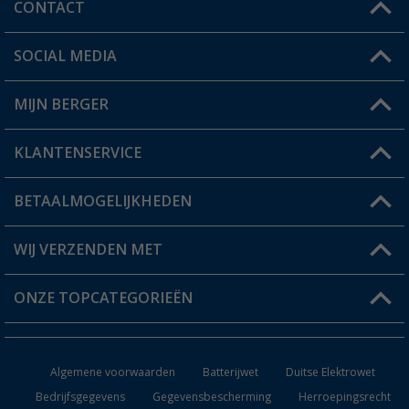
CONTACT
SOCIAL MEDIA
Een vraag?
MIJN BERGER
Winkel vinden
KLANTENSERVICE
Mijn account
Status bestelling
BETAALMOGELIJKHEDEN
FAQ & Contact
Berger voordeelkaart
Verzendinformatie
WIJ VERZENDEN MET
Verlanglijstje
Retourneren
ONZE TOPCATEGORIEËN
Catalogus
Camper en caravan accessoires
Dealer worden
Algemene voorwaarden
Batterijwet
Duitse Elektrowet
Keukenaccessoires
Bedrijfsgegevens
Gegevensbescherming
Herroepingsrecht