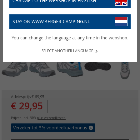
CHANGE TO THE WEBSHOP IN ENGLISH
STAY ON WWW.BERGER-CAMPING.NL
You can change the language at any time in the webshop.
SELECT ANOTHER LANGUAGE
Adviesprijs
€ 69,95
€ 29,95
Prijzen incl. BTW
plus verzendkosten
Verzeker tot 5% voordeelkaartbonus