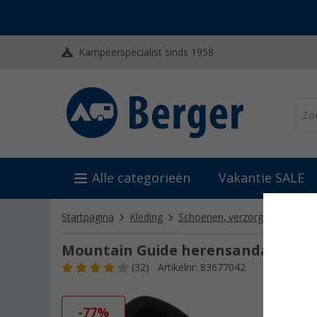
Kampeerspecialist sinds 1958
Alle categorieën
Vakantie SALE
Startpagina
Kleding
Schoenen, verzorgingsmiddel
Mountain Guide herensandaal Na
(32)
Artikelnr: 83677042
-77%