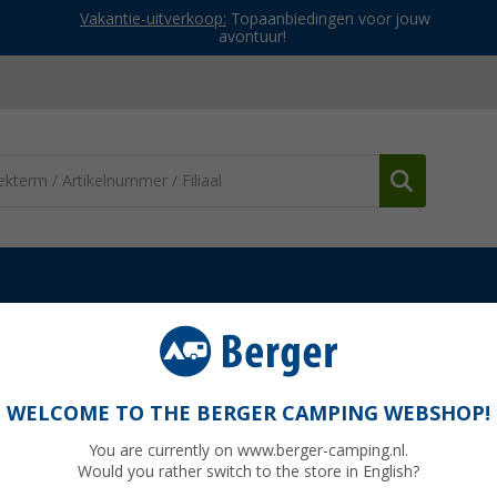
Vakantie-uitverkoop:
Topaanbiedingen voor jouw
avontuur!
en & sokken
Herenschoenen
Mountain Guide herensandaal Nam
mib
WELCOME TO THE BERGER CAMPING WEBSHOP!
You are currently on www.berger-camping.nl.
Would you rather switch to the store in English?
Adviespri