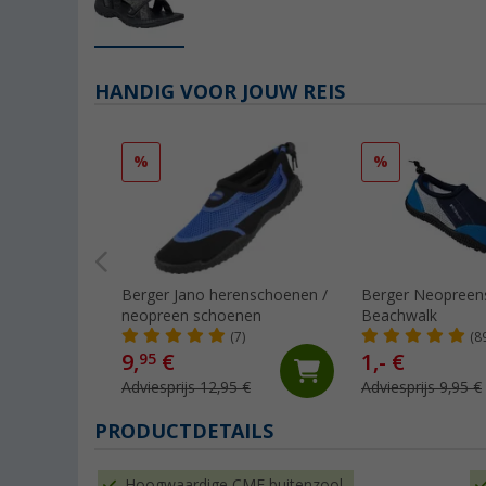
HANDIG VOOR JOUW REIS
%
%
Berger Jano herenschoenen /
Berger Neopreens
neopreen schoenen
Beachwalk
(7)
(8
9,
€
1,- €
95
Adviesprijs 12,95 €
Adviesprijs 9,95 €
PRODUCTDETAILS
Hoogwaardige CME buitenzool