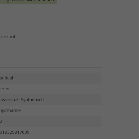
tenzool.
andaal
eren
ovenstuk: Synthetisch
rijs/marine
2
019329817639