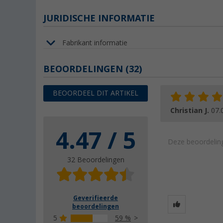
JURIDISCHE INFORMATIE
Fabrikant informatie
BEOORDELINGEN
(32)
BEOORDEEL DIT ARTIKEL
Christian J.
07.
4.47 / 5
Deze beoordeling
32 Beoordelingen
Geverifieerde
beoordelingen
5
59 %