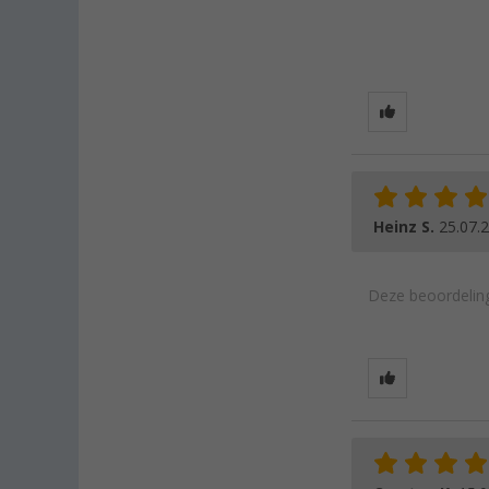
Heinz S.
25.07.
Deze beoordeling