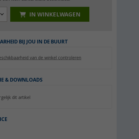
IN WINKELWAGEN
ARHEID BIJ JOU IN DE BUURT
%
%
schikbaarheid van de winkel controleren
IE & DOWNLOADS
Crocs Crocband Clog unisex
Crocs Klomp Klassi
sandalen
(76)
(31)
gelijk dit artikel
44,
€
44,
€
95
95
Adviesprijs 54,99 €
Adviesprijs 54,99 €
ICE