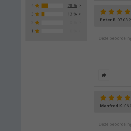
4
28 %
3
13 %
Peter B.
07.08.
2
0 %
1
0 %
Deze beoordeling
Manfred K.
06.
Deze beoordeling