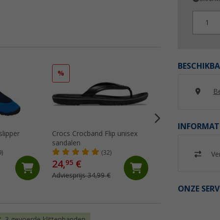
1
BESCHIKBA
%
%
Be
INFORMAT
lipper
Crocs Crocband Flip unisex
Crocs Crocband
sandalen
klompsandaal
9)
(32)
(94)
Ver
24,
€
49,
€
95
95
Adviesprijs 34,99 €
Adviesprijs 59,99 €
ONZE SERV
3 gevoerde klittenbanden