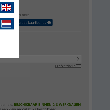
,95
l. BTW
plus verzendkosten
r tot 5% voordeelkaartbonus
Größentabelle
baarheid:
BESCHIKBAAR BINNEN 2-3 WERKDAGEN
s een klein aantal stuks beschikbaar