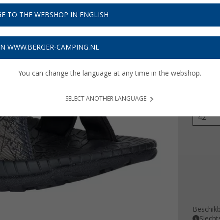
€ 9
E TO THE WEBSHOP IN ENGLISH
Prijzen inc
Verzeke
ON WWW.BERGER-CAMPING.NL
You can change the language at any time in the webshop.
Kleur
SELECT ANOTHER LANGUAGE
Maat
42
Beschik
Slecht