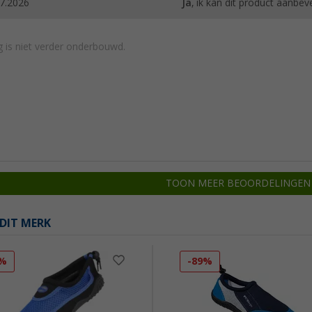
7.2026
Ja
, ik kan dit product aanbev
 is niet verder onderbouwd.
TOON MEER BEOORDELINGEN
DIT MERK
3%
-89%