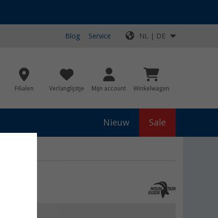
Blog
Service
NL | DE
Filialen
Verlanglijstje
Mijn account
Winkelwagen
Nieuw
Sale
ib
js
€ 44,95