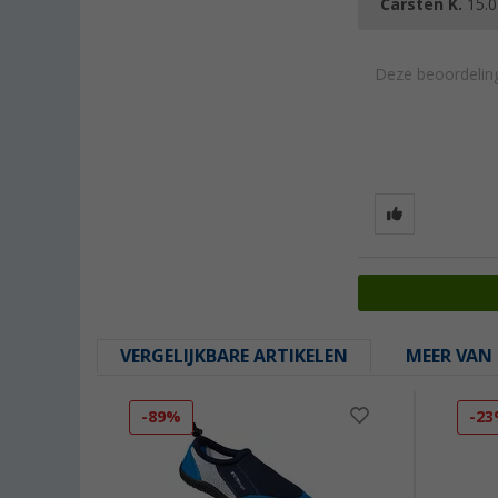
Carsten K.
15.0
Deze beoordeling
VERGELIJKBARE ARTIKELEN
MEER VAN 
-89%
-2