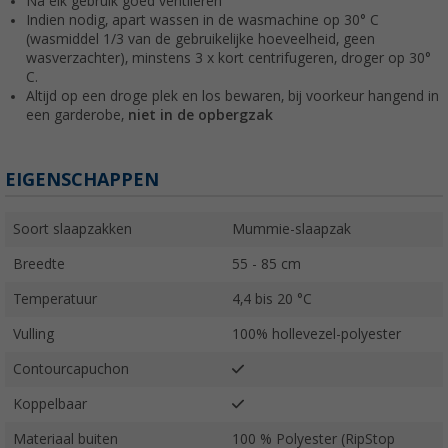
Na elk gebruik goed ventileren
Indien nodig, apart wassen in de wasmachine op 30° C
(wasmiddel 1/3 van de gebruikelijke hoeveelheid, geen
wasverzachter), minstens 3 x kort centrifugeren, droger op 30°
C.
Altijd op een droge plek en los bewaren, bij voorkeur hangend in
een garderobe,
niet in de opbergzak
EIGENSCHAPPEN
Soort slaapzakken
Mummie-slaapzak
Breedte
55 - 85 cm
Temperatuur
4,4 bis 20 °C
Vulling
100% hollevezel-polyester
Contourcapuchon
Koppelbaar
Materiaal buiten
100 % Polyester (RipStop