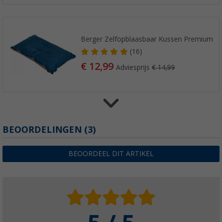
Berger Zelfopblaasbaar Kussen Premium
(16)
€ 12,99
Adviesprijs
€ 14,99
Berger Premium Dubbele Self-Inflating Mat
BEOORDELINGEN
(3)
(20)
€ 74,99
BEOORDEEL DIT ARTIKEL
vanaf
Adviesprijs
€ 89,99
Esbit Majoris roestvrijstalen thermosbeker