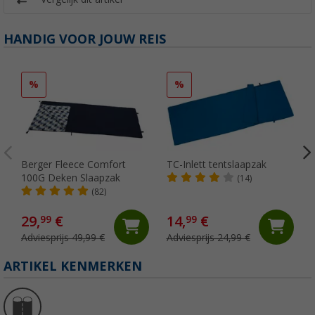
HANDIG VOOR JOUW REIS
%
%
Berger Fleece Comfort
TC-Inlett tentslaapzak
100G Deken Slaapzak
(14)
(82)
29,
€
14,
€
99
99
Adviesprijs 49,99 €
Adviesprijs 24,99 €
ARTIKEL KENMERKEN