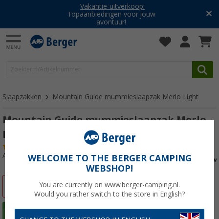
Vakantie-uitverkoop:
Topaanbiedingen voor jouw
avontuur!
Slaapzakken
Mountain Guide mummieslaapzak Merlo Light
Mountain Guide mummieslaapzak Merlo
Light R
(3)
Artikelnr: 607550
WELCOME TO THE BERGER CAMPING
WEBSHOP!
You are currently on www.berger-camping.nl.
-45%
Would you rather switch to the store in English?