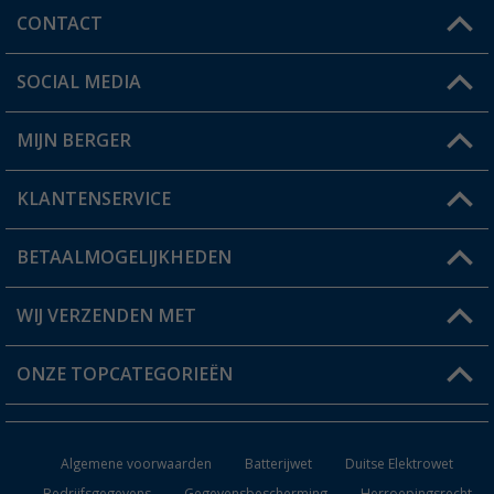
CONTACT
SOCIAL MEDIA
Een vraag?
MIJN BERGER
Winkel vinden
KLANTENSERVICE
Mijn account
Status bestelling
BETAALMOGELIJKHEDEN
FAQ & Contact
Berger voordeelkaart
Verzendinformatie
WIJ VERZENDEN MET
Verlanglijstje
Retourneren
ONZE TOPCATEGORIEËN
Catalogus
Camper en caravan accessoires
Dealer worden
Algemene voorwaarden
Batterijwet
Duitse Elektrowet
Keukenaccessoires
Bedrijfsgegevens
Gegevensbescherming
Herroepingsrecht