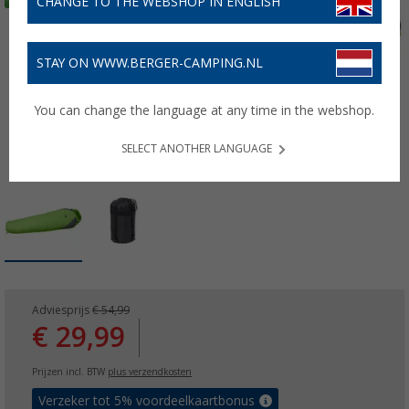
CHANGE TO THE WEBSHOP IN ENGLISH
STAY ON WWW.BERGER-CAMPING.NL
You can change the language at any time in the webshop.
SELECT ANOTHER LANGUAGE
Adviesprijs
€ 54,99
€ 29,99
Prijzen incl. BTW
plus verzendkosten
Verzeker tot 5% voordeelkaartbonus