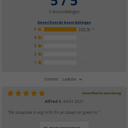
5 / 5
(1)
€ 28,99
3 Beoordelingen
vanaf
Adviesprijs
€ 34,95
Geverifieerde beoordelingen
5
100 %
4
0 %
3
0 %
2
0 %
1
0 %
Laatste
Sorteer:
Geverifieerde waardering
Alfred S.
04.01.2021
"De slaapzak is erg licht En je slaapt er goed in."
meer weergeven