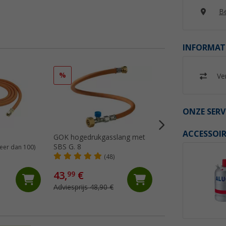
Be
INFORMAT
%
Ver
ONZE SERV
ACCESSOIR
GOK hogedrukgasslang met
Truma hogedruksl
SBS G. 8
G. 12 met
eer dan 100)
slangbreukbeveilig
(48)
(70)
DE; NL; FI; HU; PL
43,
€
48,
€
99
99
Adviesprijs 48,90 €
Adviesprijs 52,99 €