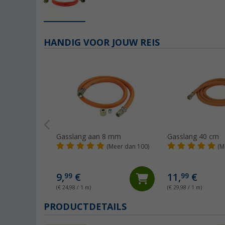
HANDIG VOOR JOUW REIS
Gasslang aan 8 mm
Gasslang 40 cm
(Meer dan 100)
(M
9,
€
11,
€
99
99
(€ 24,98 / 1 m)
(€ 29,98 / 1 m)
PRODUCTDETAILS