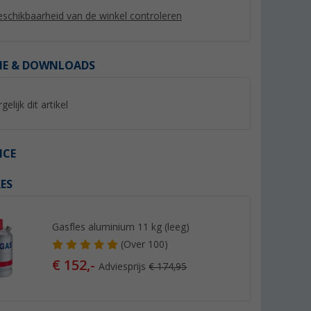
schikbaarheid van de winkel controleren
IE & DOWNLOADS
gelijk dit artikel
ICE
ES
ang 45 cm /
Cadac gasslang met
Speciale gasslang
snelkoppeling 5,0 m
(Mee
ing voor
(10)
Gasfles aluminium 11 kg (leeg)
16,
€
99
(
Over
100)
23,
€
99
(€ 21,24 / 1 m)
€ 152,-
Adviesprijs
€ 174,95