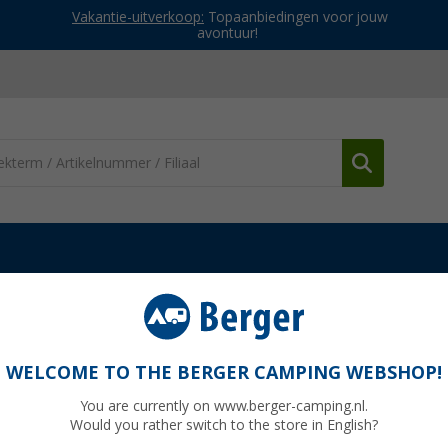
Vakantie-uitverkoop:
Topaanbiedingen voor jouw
avontuur!
ging)
Mr. Heater gasslang voor gaswarmtestraler Portable Buddy
testraler Portable Buddy
WELCOME TO THE BERGER CAMPING WEBSHOP!
You are currently on www.berger-camping.nl.
Would you rather switch to the store in English?
normaal