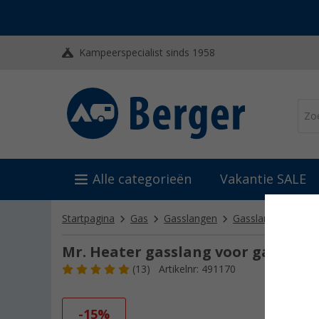
Kampeerspecialist sinds 1958
Alle categorieën
Vakantie SALE
Startpagina
Gas
Gasslangen
Gasslangen (verlen
Mr. Heater gasslang voor gaswarm
(13)
Artikelnr: 491170
-15%