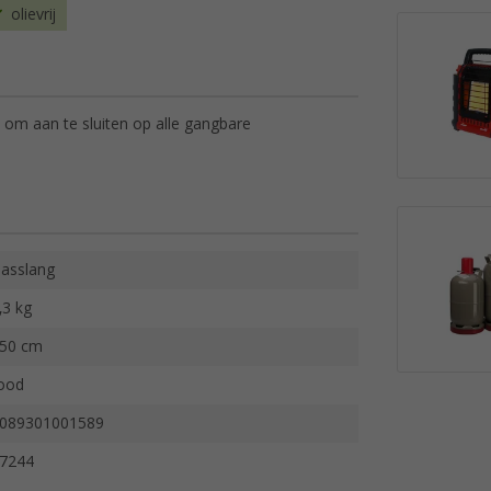
olievrij
 om aan te sluiten op alle gangbare
asslang
,3 kg
50 cm
ood
089301001589
7244