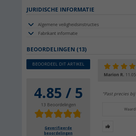
JURIDISCHE INFORMATIE
Algemene veiligheidsinstructies
Fabrikant informatie
BEOORDELINGEN
(13)
BEOORDEEL DIT ARTIKEL
Marion R.
11.05
4.85 / 5
"Past precies bi
13 Beoordelingen
Waarde
Geverifieerde
beoordelingen