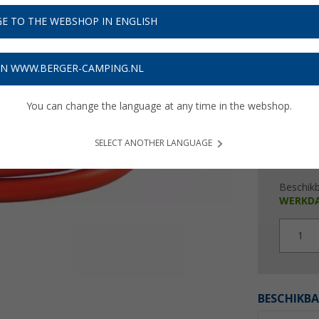
€ 4
E TO THE WEBSHOP IN ENGLISH
Prijzen inc
Verzeke
ON WWW.BERGER-CAMPING.NL
You can change the language at any time in the webshop.
SELECT ANOTHER LANGUAGE
Beschik
WERKD
1
BESCHIKBA