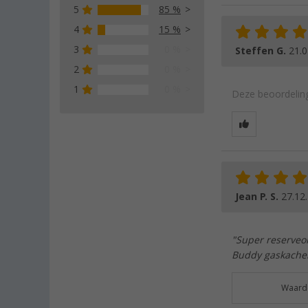
5
85 %
4
15 %
3
0 %
Steffen G.
21.0
2
0 %
1
0 %
Deze beoordeling
Jean P. S.
27.12
"Super reserveon
Buddy gaskachel.
Waarde