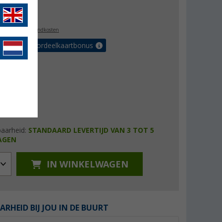
4,99
l. BTW
plus verzendkosten
r tot 5% voordeelkaartbonus
baarheid:
STANDAARD LEVERTIJD VAN 3 TOT 5
AGEN
IN WINKELWAGEN
ARHEID BIJ JOU IN DE BUURT