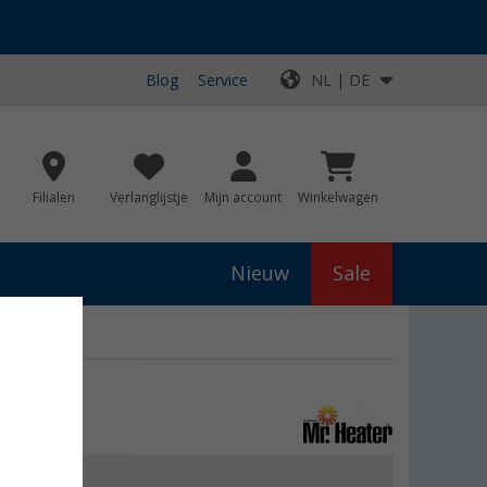
Blog
Service
NL | DE
Filialen
Verlanglijstje
Mijn account
Winkelwagen
Nieuw
Sale
€ 52,99