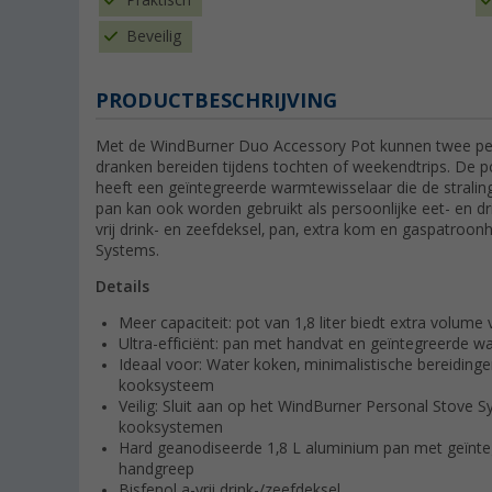
Praktisch
Beveilig
PRODUCTBESCHRIJVING
Met de WindBurner Duo Accessory Pot kunnen twee pe
dranken bereiden tijdens tochten of weekendtrips. De p
heeft een geïntegreerde warmtewisselaar die de stralin
pan kan ook worden gebruikt als persoonlijke eet- en d
vrij drink- en zeefdeksel, pan, extra kom en gaspatroo
Systems.
Details
Meer capaciteit: pot van 1,8 liter biedt extra volume
Ultra-efficiënt: pan met handvat en geïntegreerde w
Ideaal voor: Water koken, minimalistische bereiding
kooksysteem
Veilig: Sluit aan op het WindBurner Personal Stove 
kooksystemen
Hard geanodiseerde 1,8 L aluminium pan met geïnte
handgreep
Bisfenol a-vrij drink-/zeefdeksel