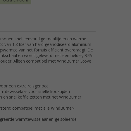
Ultra Efficiënt
rsonen snel eenvoudige maaltijden en warme
ot van 1,8 liter van hard geanodiseerd aluminium
gswarmte van het fornuis efficiënt overdraagt. De
rinkschaal en wordt geleverd met een helder, BPA-
nhouder. Alleen compatibel met WindBurner Stove
 voor een extra reisgenoot
armtewisselaar voor snelle kooktijden
en en snel koffie zetten met het WindBurner
System; compatibel met alle WindBurner-
greerde warmtewisselaar en geïsoleerde