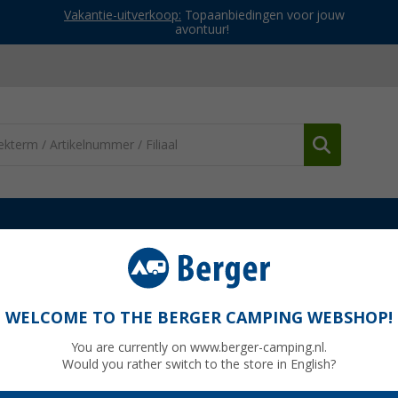
Vakantie-uitverkoop:
Topaanbiedingen voor jouw
avontuur!
es & kooktoestellen
Andere BBQ accessoires
MSR accessoire p
 Stove Systems 1.8 liter
WELCOME TO THE BERGER CAMPING WEBSHOP!
You are currently on www.berger-camping.nl.
Would you rather switch to the store in English?