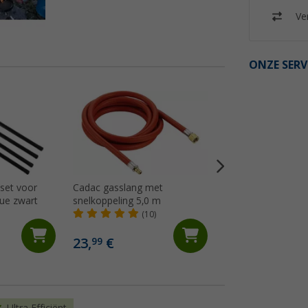
Ver
ONZE SERV
set voor
Cadac gasslang met
Cadac Soft Soak B
ue zwart
snelkoppeling 5,0 m
keramiek, chroom, 
geëmailleerde opp
(10)
(5)
12 cm
8,
€
99
23,
€
99
Adviesprijs 9,95 €