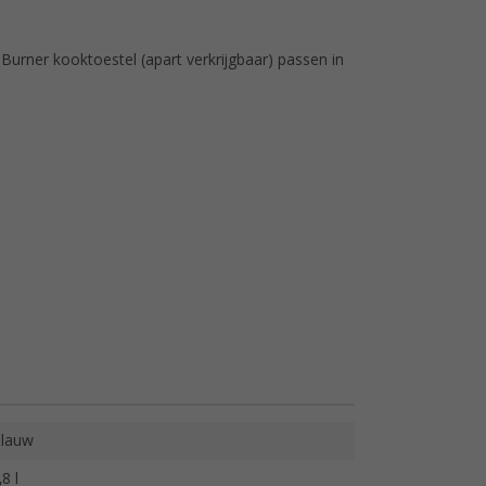
urner kooktoestel (apart verkrijgbaar) passen in
lauw
,8 l