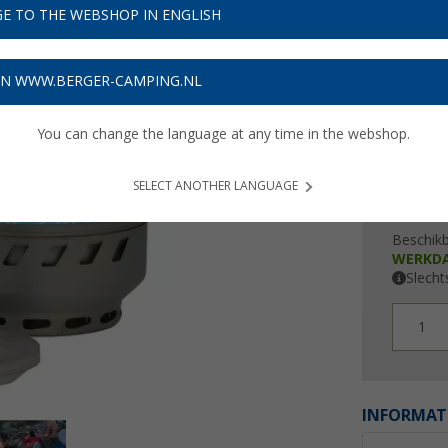
€ 1
E TO THE WEBSHOP IN ENGLISH
Prijzen inc
3,84
€ m
ON WWW.BERGER-CAMPING.NL
You can change the language at any time in the webshop.
SELECT ANOTHER LANGUAGE
Beschik
WERKD
Slecht
1
INFORMAT