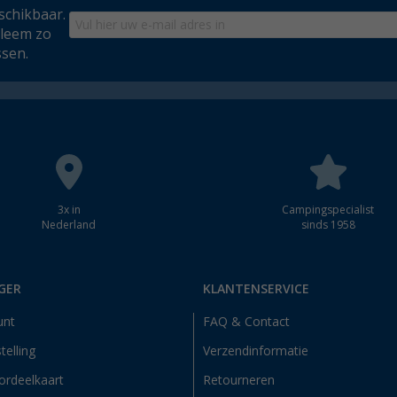
schikbaar.
bleem zo
ssen.
3x in
Campingspecialist
Nederland
sinds 1958
GER
KLANTENSERVICE
unt
FAQ & Contact
telling
Verzendinformatie
ordeelkaart
Retourneren