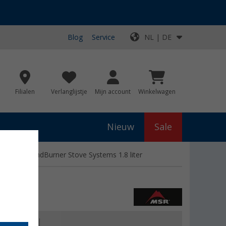
Blog
Service
NL | DE
Filialen
Verlanglijstje
Mijn account
Winkelwagen
Nieuw
Sale
ot voor WindBurner Stove Systems 1.8 liter