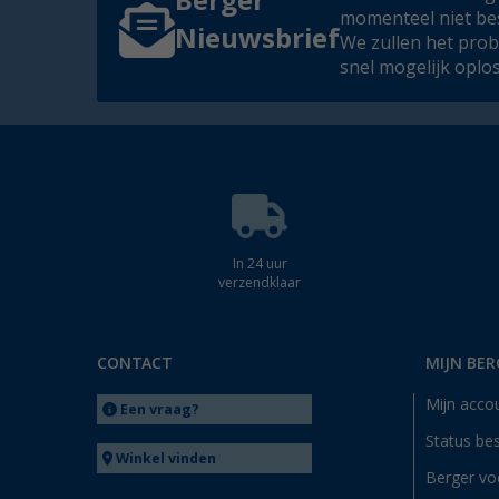
Berger
momenteel niet be
Nieuwsbrief
We zullen het pro
snel mogelijk oplo
In 24 uur
verzendklaar
CONTACT
MIJN BER
Mijn acco
Een vraag?
Status bes
Winkel vinden
Berger vo