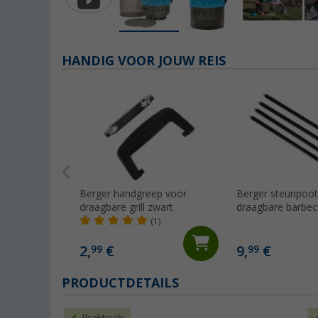
HANDIG VOOR JOUW REIS
Berger handgreep voor
Berger steunpoot
draagbare grill zwart
draagbare barbec
(1)
2,
€
9,
€
99
99
PRODUCTDETAILS