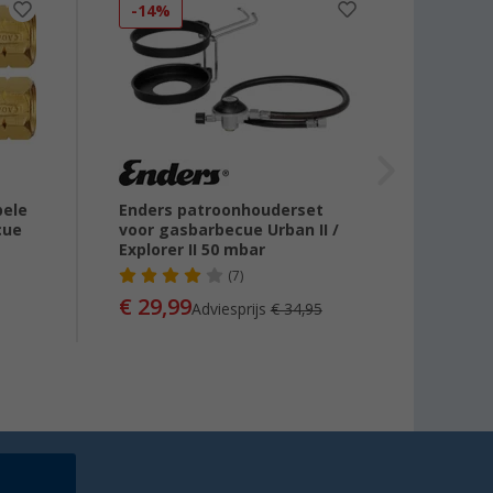
-14%
bele
Enders patroonhouderset
Cadac
cue
voor gasbarbecue Urban II /
schro
Explorer II 50 mbar
(7)
€ 22
€ 29,99
Adviesprijs
€ 34,95