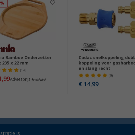
9%
ia Bamboe Onderzetter
Cadac snelkoppeling dub
x 235 x 22 mm
koppeling voor gasbarbe
en slang recht
(14)
(9)
1,99
Adviesprijs
€ 27,20
€ 14,99
tratie is