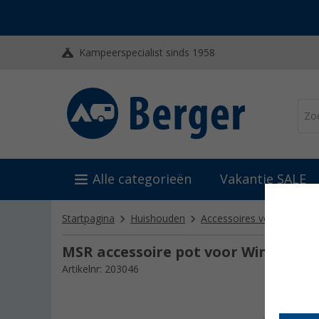
Kampeerspecialist sinds 1958
Alle categorieën
Vakantie SALE
Startpagina
Huishouden
Accessoires voor barbecu
MSR accessoire pot voor WindBurner
Artikelnr: 203046