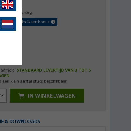
28,00
l. BTW
gratis verzending
et de voordeelkaartbonus
baarheid:
STANDAARD LEVERTIJD VAN 3 TOT 5
AGEN
s een klein aantal stuks beschikbaar
IN WINKELWAGEN
IE & DOWNLOADS