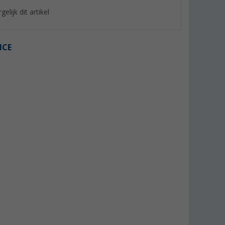
gelijk dit artikel
ICE
%
%
rush voor
Enders transporttas Explorer
Cadac Roestvrijstal
gietijzer en
Koffiepothouder 13
(Meer dan 100)
ervlakken
(8)
25,
€
7,
€
99
99
Adviesprijs 29,90 €
Adviesprijs 9,95 €