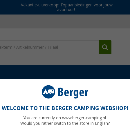
Vakantie-uitverkoop:
Topaanbiedingen voor jouw
avontuur!
rdelen MPK dakluiken
Muggengaas-frame wit
WELCOME TO THE BERGER CAMPING WEBSHOP!
You are currently on www.berger-camping.nl.
Would you rather switch to the store in English?