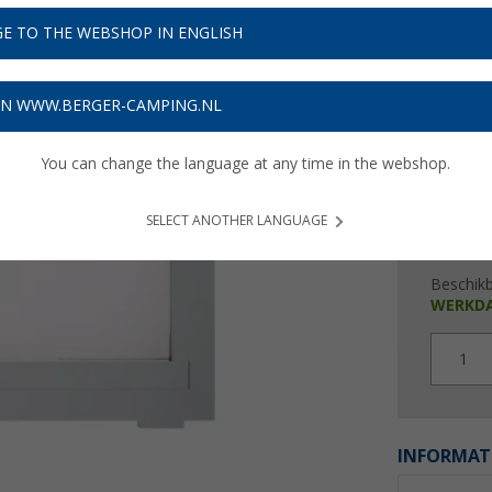
€ 2
E TO THE WEBSHOP IN ENGLISH
Prijzen inc
Verzeke
ON WWW.BERGER-CAMPING.NL
You can change the language at any time in the webshop.
SELECT ANOTHER LANGUAGE
Beschik
WERKD
1
INFORMAT