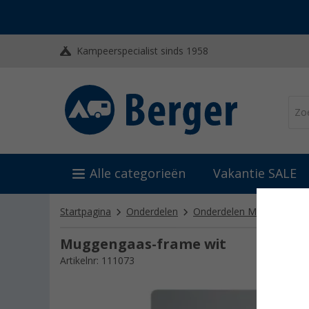
Kampeerspecialist sinds 1958
Alle categorieën
Vakantie SALE
Startpagina
Onderdelen
Onderdelen MPK
Onde
Muggengaas-frame wit
Artikelnr: 111073