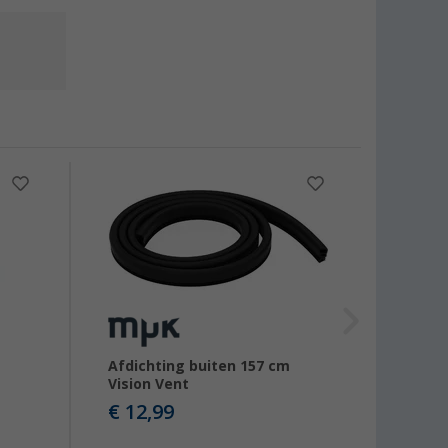
Afdichting buiten 157 cm
Mugg
Vision Vent
rolgor
€ 12,99
€ 39