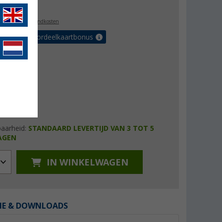
3,99
l. BTW
plus verzendkosten
r tot 5% voordeelkaartbonus
baarheid:
STANDAARD LEVERTIJD VAN 3 TOT 5
AGEN
IN WINKELWAGEN
IE & DOWNLOADS