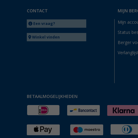
CONTACT
MIJN BER
Mijn acco
Een vraag?
Status bes
Winkel vinden
Berger vo
Verlanglijs
BETAALMOGELIJKHEDEN