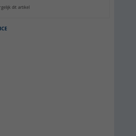
gelijk dit artikel
ICE
Frame muggenrolgordijn grijs
Afdichting buiten 1
Vision Vent
44,
€
12,
€
99
99