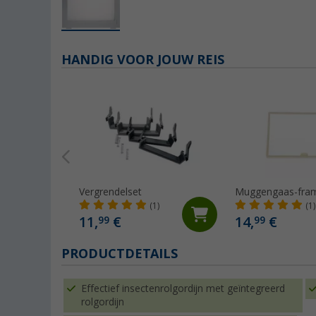
HANDIG VOOR JOUW REIS
Vergrendelset
Muggengaas-fra
(1)
(1)
11,
€
14,
€
99
99
PRODUCTDETAILS
Effectief insectenrolgordijn met geïntegreerd
rolgordijn