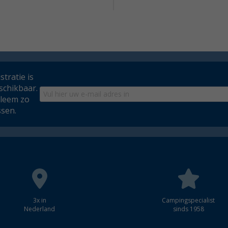
tratie is
schikbaar.
bleem zo
ssen.
3x in
Campingspecialist
Nederland
sinds 1958