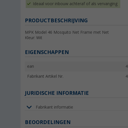
Ideaal voor inbouw achteraf of als vervanging
PRODUCTBESCHRIJVING
MPK Model 46 Mosquito Net Frame met Net
Kleur: Wit
EIGENSCHAPPEN
ean
4
Fabrikant Artikel Nr.
4
JURIDISCHE INFORMATIE
Fabrikant informatie
BEOORDELINGEN