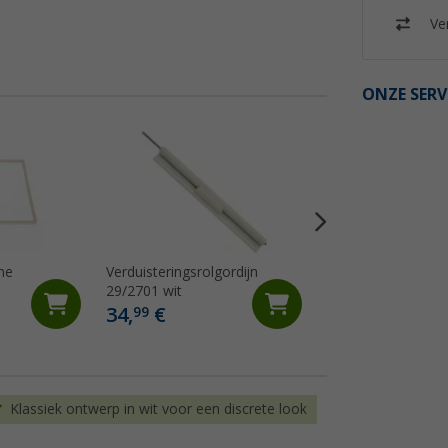
Ver
ONZE SERV
me
Verduisteringsrolgordijn
Rolgordijn kpl wit
29/2701 wit
34,
€
24,
€
99
99
Klassiek ontwerp in wit voor een discrete look