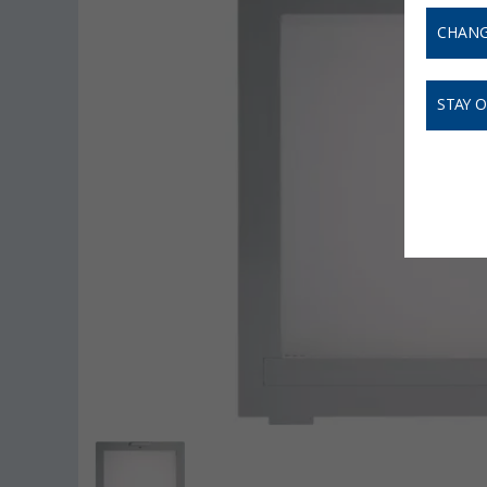
CHANG
STAY 