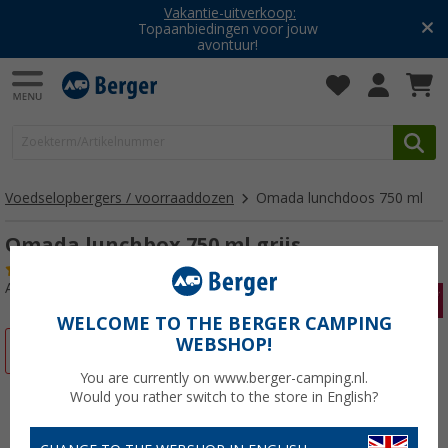
Vakantie-uitverkoop:
Topaanbiedingen voor jouw
avontuur!
Voedselopbergers / voorraaddozen
Omada lunchdoos 750 ml
Omada lunchbox 750 ml grijs
(1)
Artikelnr: 517045
WELCOME TO THE BERGER CAMPING
WEBSHOP!
-19%
You are currently on www.berger-camping.nl.
Would you rather switch to the store in English?