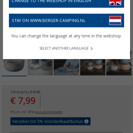
CHANGE TO THE WEBSHOP IN ENGLISH
STAY ON WWW.BERGER-CAMPING.NL
You can change the language at any time in the webshop.
SELECT ANOTHER LANGUAGE
Adviesprijs
€ 9,90
€ 7,99
Prijzen incl. BTW
plus verzendkosten
Verzeker tot 5% voordeelkaartbonus