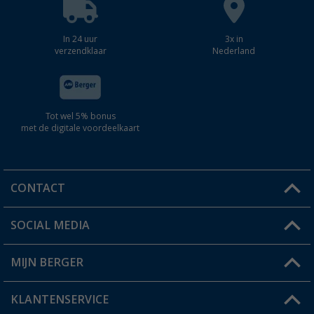
In 24 uur
3x in
verzendklaar
Nederland
Tot wel 5% bonus
met de digitale voordeelkaart
CONTACT
SOCIAL MEDIA
Een vraag?
MIJN BERGER
Winkel vinden
KLANTENSERVICE
Mijn account