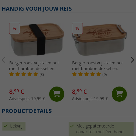
HANDIG VOOR JOUW REIS
%
%
Berger roestvrijstalen pot
Berger roestvrij stalen pot
met bamboe deksel en
met bamboe deksel en
elastiek 800 ml
hanger 800 ml
(3)
(9)
8,
€
8,
€
99
99
Adviesprijs 19,99 €
Adviesprijs 19,99 €
(
PRODUCTDETAILS
Lekvrij
Met gepatenteerde
capaciteit met één hand