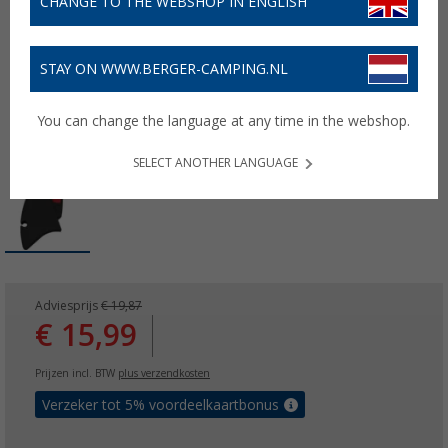
CHANGE TO THE WEBSHOP IN ENGLISH
STAY ON WWW.BERGER-CAMPING.NL
You can change the language at any time in the webshop.
SELECT ANOTHER LANGUAGE
Adviesprijs
€ 19,87
€ 15,99
Prijzen incl. BTW
plus verzendkosten
Verzeker tot 5% voordeelkaartbonus