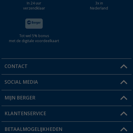
In 24 uur
3x in
verzendklaar
Nederland
Tot wel 5% bonus
met de digitale voordeelkaart
CONTACT
SOCIAL MEDIA
Een vraag?
MIJN BERGER
Winkel vinden
KLANTENSERVICE
Mijn account
Status bestelling
BETAALMOGELIJKHEDEN
FAQ & Contact