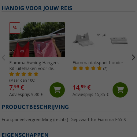
HANDIG VOOR JOUW REIS
%
Fiamma Awning Hangers
Fiamma dakspant houder
Kit luifelhaken voor de
(2)
peesgeleider
(Meer dan 100)
7,
€
14,
€
99
99
Adviesprijs 9,30 €
Adviesprijs 15,35 €
PRODUCTBESCHRIJVING
Frontpaneelvergrendeling (rechts) Diepzwart für Fiamma F65 S
EIGENSCHAPPEN