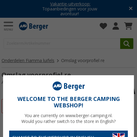
Vakantie-uitverkoop:
Topaanbiedingen voor jouw
avontuur!
Onderdelen Fiamma luifels
Omslag voorprofiel re
Omslag voorprofiel re
Artikelnr: 106933
WELCOME TO THE BERGER CAMPING
WEBSHOP!
-19%
You are currently on www.berger-camping.nl.
Would you rather switch to the store in English?