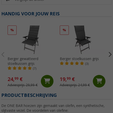
HANDIG VOOR JOUW REIS
%
%
Berger gewatteerd
Berger stoelkussen grijs
stoelkussen grijs
(3)
(7)
24,
€
19,
€
99
99
Adviesprijs 29,99 €
Adviesprijs 24,99 €
PRODUCTBESCHRIJVING
De ONE BAR hoezen zijn gemaakt van olefin, een synthetische,
slijtvaste vezel. De voordelen van olefine: