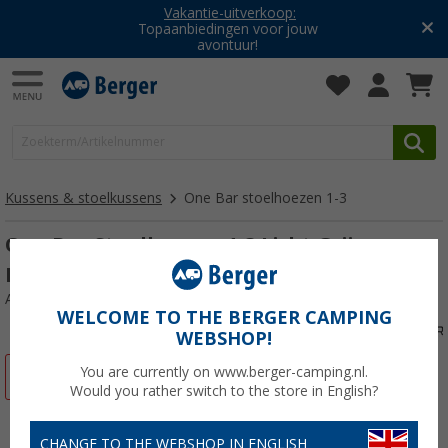
Vakantie-uitverkoop:
Topaanbiedingen voor jouw
avontuur!
Kussens & stoelkussens
One Bar stoelhoezen 1-3
One Bar Stoelhoezen 1-3 Licht Grijs
Element
Artikelnr: 351480
WELCOME TO THE BERGER CAMPING
WEBSHOP!
You are currently on www.berger-camping.nl.
-33%
Would you rather switch to the store in English?
CHANGE TO THE WEBSHOP IN ENGLISH