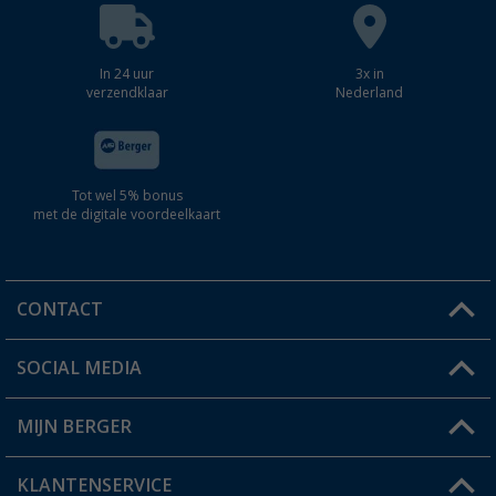
In 24 uur
3x in
verzendklaar
Nederland
Tot wel 5% bonus
met de digitale voordeelkaart
CONTACT
SOCIAL MEDIA
Een vraag?
MIJN BERGER
Winkel vinden
KLANTENSERVICE
Mijn account