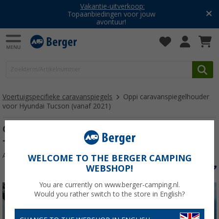
Vakantie-uitverkoop:
Topaanbiedingen voor jouw
avontuur!
Voertuigspecifieke caravanspiegels
Oppi caravanspiegelhouder
voor Hyundai Tucson (vanaf 2021)
Oppi caravanspiegelhouder voor Hyundai
Tucson (vanaf 2021)
Artikelnr: 360760
WELCOME TO THE BERGER CAMPING
WEBSHOP!
You are currently on www.berger-camping.nl.
Would you rather switch to the store in English?