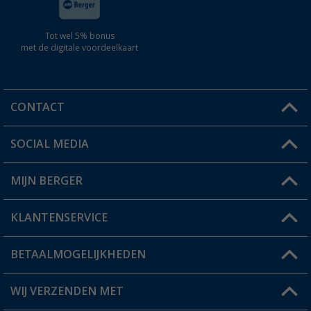
Tot wel 5% bonus
met de digitale voordeelkaart
CONTACT
SOCIAL MEDIA
Een vraag?
MIJN BERGER
Winkel vinden
KLANTENSERVICE
Mijn account
Status bestelling
BETAALMOGELIJKHEDEN
FAQ & Contact
Berger voordeelkaart
Verzendinformatie
WIJ VERZENDEN MET
Verlanglijstje