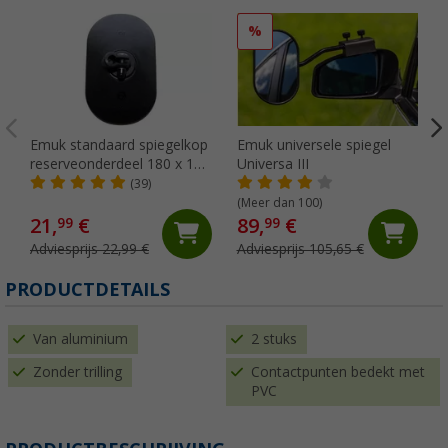
%
Emuk standaard spiegelkop
Emuk universele spiegel
reserveonderdeel 180 x 120
Universa III
mm
(39)
(Meer dan 100)
21,
€
89,
€
99
99
Adviesprijs 22,99 €
Adviesprijs 105,65 €
PRODUCTDETAILS
Van aluminium
2 stuks
Zonder trilling
Contactpunten bedekt met
PVC