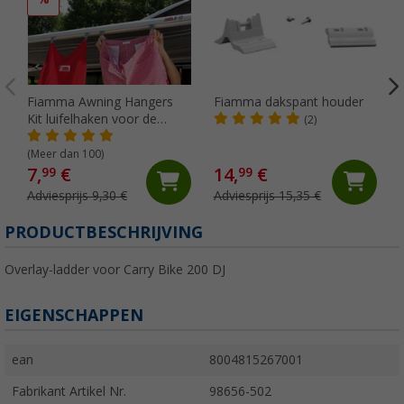
Fiamma Awning Hangers
Fiamma dakspant houder
Kit luifelhaken voor de
(2)
peesgeleider
(Meer dan 100)
7,
€
14,
€
99
99
Adviesprijs 9,30 €
Adviesprijs 15,35 €
PRODUCTBESCHRIJVING
Overlay-ladder voor Carry Bike 200 DJ
EIGENSCHAPPEN
ean
8004815267001
Fabrikant Artikel Nr.
98656-502