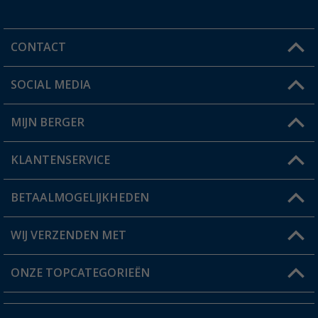
CONTACT
SOCIAL MEDIA
Een vraag?
MIJN BERGER
Winkel vinden
KLANTENSERVICE
Mijn account
Status bestelling
BETAALMOGELIJKHEDEN
FAQ & Contact
Berger voordeelkaart
Verzendinformatie
WIJ VERZENDEN MET
Verlanglijstje
Retourneren
ONZE TOPCATEGORIEËN
Catalogus
Camper en caravan accessoires