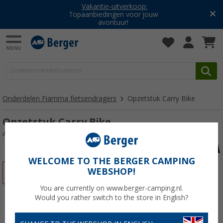
Vakantie-uitverkoop:
Topaanbiedingen voor jouw
avontuur!
Onderdelen Fiamma fietsendragers
Opzetstuk Carry Bike
Opzetstuk Carry Bike
Artikelnr: 111473
WELCOME TO THE BERGER CAMPING
WEBSHOP!
-34%
You are currently on www.berger-camping.nl.
Would you rather switch to the store in English?