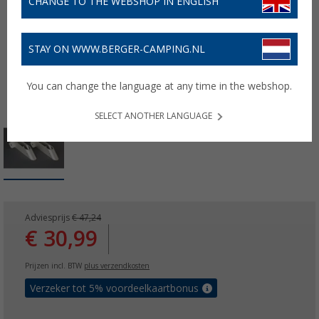
CHANGE TO THE WEBSHOP IN ENGLISH
STAY ON WWW.BERGER-CAMPING.NL
You can change the language at any time in the webshop.
SELECT ANOTHER LANGUAGE
Adviesprijs
€ 47,24
€ 30,99
Prijzen incl. BTW
plus verzendkosten
Verzeker tot 5% voordeelkaartbonus