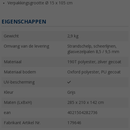
Verpakkingsgrootte Ø 15 x 105 cm
EIGENSCHAPPEN
Gewicht
2,9 kg
Omvang van de levering
Strandschelp, scheerlijnen,
glasvezelpalen 8,5 / 9,5 mm
Materiaal
190T polyester, zilver gecoat
Materiaal bodem
Oxford polyester, PU gecoat
UV-bescherming
Kleur
Grijs
Maten (LxBxH)
285 x 210 x 142 cm
ean
4021504282736
Fabrikant Artikel Nr.
179646