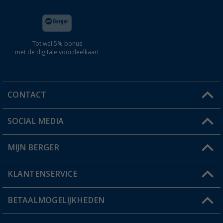
Tot wel 5% bonus
met de digitale voordeelkaart
CONTACT
SOCIAL MEDIA
Een vraag?
MIJN BERGER
Winkel vinden
KLANTENSERVICE
Mijn account
Status bestelling
BETAALMOGELIJKHEDEN
FAQ & Contact
Berger voordeelkaart
Verzendinformatie