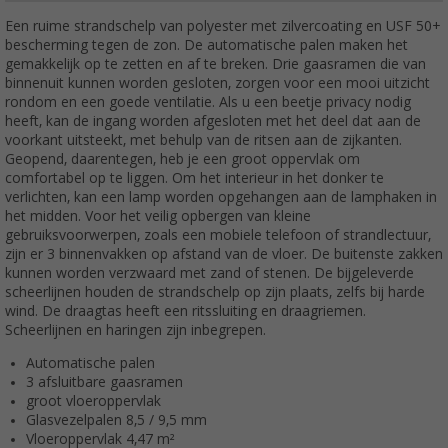
Een ruime strandschelp van polyester met zilvercoating en USF 50+
bescherming tegen de zon. De automatische palen maken het
gemakkelijk op te zetten en af te breken. Drie gaasramen die van
binnenuit kunnen worden gesloten, zorgen voor een mooi uitzicht
rondom en een goede ventilatie. Als u een beetje privacy nodig
heeft, kan de ingang worden afgesloten met het deel dat aan de
voorkant uitsteekt, met behulp van de ritsen aan de zijkanten.
Geopend, daarentegen, heb je een groot oppervlak om
comfortabel op te liggen. Om het interieur in het donker te
verlichten, kan een lamp worden opgehangen aan de lamphaken in
het midden. Voor het veilig opbergen van kleine
gebruiksvoorwerpen, zoals een mobiele telefoon of strandlectuur,
zijn er 3 binnenvakken op afstand van de vloer. De buitenste zakken
kunnen worden verzwaard met zand of stenen. De bijgeleverde
scheerlijnen houden de strandschelp op zijn plaats, zelfs bij harde
wind. De draagtas heeft een ritssluiting en draagriemen.
Scheerlijnen en haringen zijn inbegrepen.
Automatische palen
3 afsluitbare gaasramen
groot vloeroppervlak
Glasvezelpalen 8,5 / 9,5 mm
Vloeroppervlak 4,47 m²