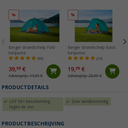
%
%
Berger strandschelp Fold
Berger strandschelp Basic
turquoise
turquoise
(88)
(24)
39,
€
19,
€
99
99
Adviesprijs 44,99 €
Adviesprijs 29,99 €
(
PRODUCTDETAILS
USF 50+ bescherming
Zeer windbestendig
tegen de zon
PRODUCTBESCHRIJVING