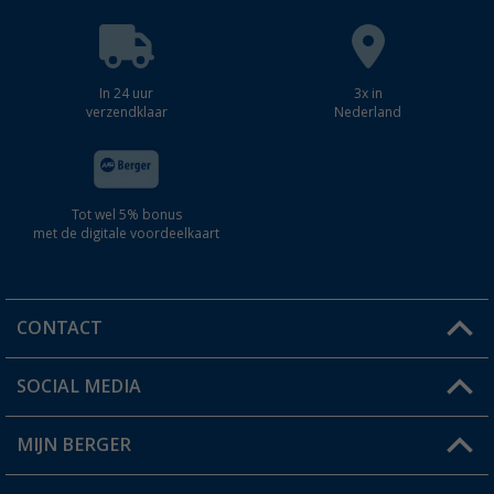
In 24 uur
3x in
verzendklaar
Nederland
Tot wel 5% bonus
met de digitale voordeelkaart
CONTACT
SOCIAL MEDIA
Een vraag?
MIJN BERGER
Winkel vinden