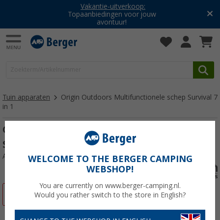
Vakantie-uitverkoop:
Topaanbiedingen voor jouw
avontuur!
Tuin apparaten
Origin Outdoors Multifunctionele schep Survival 7
in 1
Origin Outdoors Multifunctionele schep
Survival 7 in 1
Artikelnr: 896695
WELCOME TO THE BERGER CAMPING
WEBSHOP!
You are currently on www.berger-camping.nl.
-19%
Would you rather switch to the store in English?