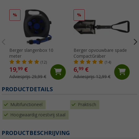
%
%
Berger slangenbox 10
Berger opvouwbare spade
meter
CompactGräber
(12)
(14)
19,
€
6,
€
99
99
Adviesprijs 29,99 €
Adviesprijs 12,99 €
PRODUCTDETAILS
Multifunctioneel
Praktisch
Hoogwaardig roestvrij staal
PRODUCTBESCHRIJVING