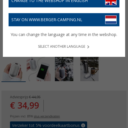
CHANGE TO THE WEBSHOP IN ENGLISH
STAY ON WWW.BERGER-CAMPING.NL
You can change the language at any time in the webshop.
SELECT ANOTHER LANGUAGE
Adviesprijs
€ 44,95
€ 34,99
Prijzen incl. BTW
plus verzendkosten
Verzeker tot 5% voordeelkaartbonus