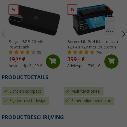
%
%
Berger BPB 20 MA
Berger LifePo4 lithium accu
Powerbank
120 Ah 12V met Bluetooth
(5)
(96)
19,
€
399,- €
99
Adviesprijs 24,99 €
Adviesprijs 799,- €
PRODUCTDETAILS
Licht en compact
Multifunctioneel
Ergonomisch design
Eenvoudige bediening
PRODUCTBESCHRIJVING