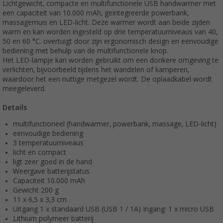
Lichtgewicht, compacte en multifunctionele USB handwarmer met
een capaciteit van 10.000 mAh, geïntegreerde powerbank,
massagemuis en LED-licht. Deze warmer wordt aan beide zijden
warm en kan worden ingesteld op drie temperatuurniveaus van 40,
50 en 60 °C. overtuigt door zijn ergonomisch design en eenvoudige
bediening met behulp van de multifunctionele knop.
Het LED-lampje kan worden gebruikt om een donkere omgeving te
verlichten, bijvoorbeeld tijdens het wandelen of kamperen,
waardoor het een nuttige metgezel wordt. De oplaadkabel wordt
meegeleverd.
Details
multifunctioneel (handwarmer, powerbank, massage, LED-licht)
eenvoudige bediening
3 temperatuurniveaus
licht en compact
ligt zeer goed in de hand
Weergave batterijstatus
Capaciteit 10.000 mAh
Gewicht 200 g
11 x 6,5 x 3,3 cm
Uitgang 1 x standaard USB (USB 1 / 1A) Ingang: 1 x micro USB
Lithium polymeer batterij