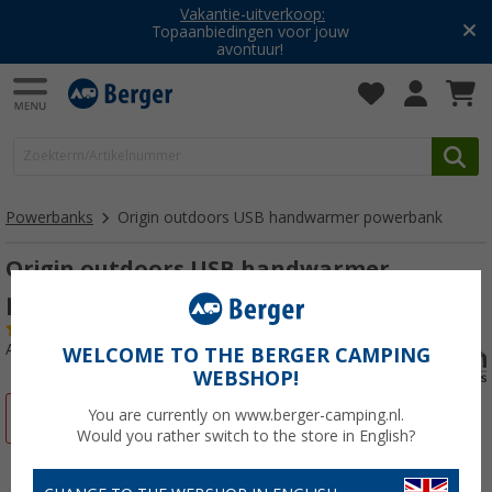
Vakantie-uitverkoop:
Topaanbiedingen voor jouw
avontuur!
Powerbanks
Origin outdoors USB handwarmer powerbank
Origin outdoors USB handwarmer
powerbank
(1)
Artikelnr: 290347
WELCOME TO THE BERGER CAMPING
WEBSHOP!
You are currently on www.berger-camping.nl.
-22%
Would you rather switch to the store in English?