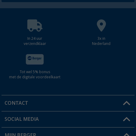
In 24 uur
3x in
verzendklaar
Nederland
Tot wel 5% bonus
met de digitale voordeelkaart
CONTACT
SOCIAL MEDIA
Een vraag?
MIJN BERGER