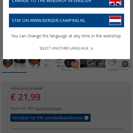
CHANGE TO THE WEBSHOP IN ENGLISH
STAY ON WWW.BERGER-CAMPING.NL
You can change the language at any time in the webshop.
SELECT ANOTHER LANGUAGE
Adviesprijs
€ 29,90
€ 21,99
Prijzen incl. BTW
plus verzendkosten
Verzeker tot 5% voordeelkaartbonus