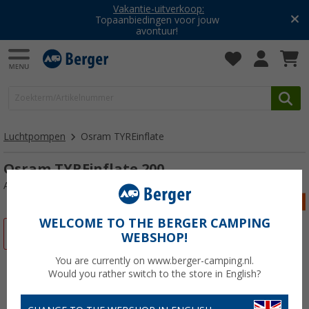
Vakantie-uitverkoop:
Topaanbiedingen voor jouw
avontuur!
Luchtpompen
Osram TYREinflate
Osram TYREinflate 200
Artikelnr: 614555
WELCOME TO THE BERGER CAMPING
-26%
WEBSHOP!
You are currently on www.berger-camping.nl.
Would you rather switch to the store in English?