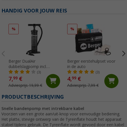
HANDIG VOOR JOUW REIS
%
%
Berger DualAir
Berger eerstehulpset voor
dubbelslagpomp incl.
in de auto
ventielnaald
(3)
(3)
7,
€
4,
€
99
99
Adviesprijs 19,99 €
Adviesprijs 7,99 €
PRODUCTBESCHRIJVING
Snelle bandenpomp met intrekbare kabel
Voorzien van een grote aan/uit-knop voor eenvoudige bediening.
Het platte, stevige ontwerp van de Tyreinflate houdt het apparaat
stabiel tijdens gebruik. De Tyreinflate wordt gevoed door een kabel