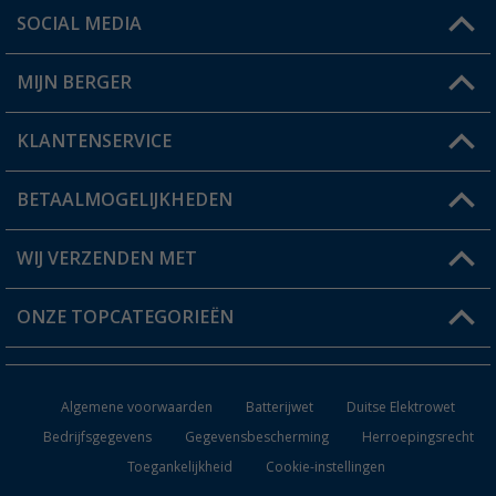
SOCIAL MEDIA
Een vraag?
MIJN BERGER
Winkel vinden
KLANTENSERVICE
Mijn account
Status bestelling
BETAALMOGELIJKHEDEN
FAQ & Contact
Berger voordeelkaart
Verzendinformatie
WIJ VERZENDEN MET
Verlanglijstje
Retourneren
ONZE TOPCATEGORIEËN
Catalogus
Camper en caravan accessoires
Dealer worden
Algemene voorwaarden
Batterijwet
Duitse Elektrowet
Keukenaccessoires
Bedrijfsgegevens
Gegevensbescherming
Herroepingsrecht
Toegankelijkheid
Cookie-instellingen
Campingmeubilair