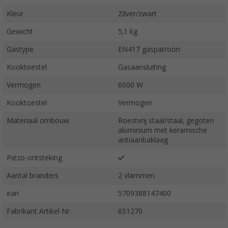
Kleur
Zilver/zwart
Gewicht
5,1 kg
Gastype
EN417 gaspatroon
Kooktoestel
Gasaansluiting
Vermogen
6000 W
Kooktoestel
Vermogen
Materiaal ombouw
Roestvrij staal/staal, gegoten
aluminium met keramische
antiaanbaklaag
Piëzo-ontsteking
Aantal branders
2 vlammen
ean
5709388147400
Fabrikant Artikel Nr.
651270