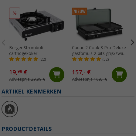
%
Berger Stromboli
Cadac 2 Cook 3 Pro Deluxe
cartridgekoker
gasfornuis 2-pits grijs/zwart
30 mbar
(22)
(52)
19,
€
157,- €
99
Adviesprijs 29,99 €
Adviesprijs 169,- €
ARTIKEL KENMERKEN
PRODUCTDETAILS