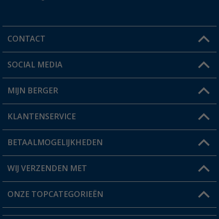
CONTACT
SOCIAL MEDIA
Een vraag?
MIJN BERGER
Winkel vinden
KLANTENSERVICE
Mijn account
Status bestelling
BETAALMOGELIJKHEDEN
FAQ & Contact
Berger voordeelkaart
Verzendinformatie
WIJ VERZENDEN MET
Verlanglijstje
Retourneren
ONZE TOPCATEGORIEËN
Catalogus