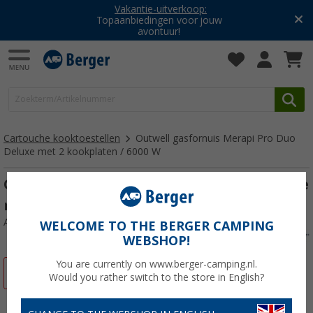
Vakantie-uitverkoop:
Topaanbiedingen voor jouw
avontuur!
Cartouche kooktoestellen
Outwell gasfornuis Merapi Pro Duo
Deluxe met 2 kookplaten / 6000 W
Outwell gasfornuis Merapi Pro Duo Deluxe
met 2 kookplaten / 6000 W
Artikelnr: 356029
WELCOME TO THE BERGER CAMPING
WEBSHOP!
You are currently on www.berger-camping.nl.
-28%
Would you rather switch to the store in English?