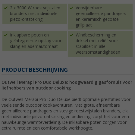
2 x 3000 W roestvrijstalen
Verwijderbare
branders met individuele
geëmailleerde pandragers
piëzo-ontsteking
en keramisch gecoate
grillplaat
Inklapbare poten en
Windbescherming en
geïntegreerde opslag voor
deksel met reliëf voor
slang en ademautomaat
stabiliteit in alle
weersomstandigheden
PRODUCTBESCHRIJVING
Outwell Merapi Pro Duo Deluxe: hoogwaardig gasfornuis voor
liefhebbers van outdoor cooking
De Outwell Merapi Pro Duo Deluxe biedt optimale prestaties voor
veeleisende outdoor kookavonturen. Met grote, afneembare
geëmailleerde pandragers en stevige roestvrijstalen branders, elk
met individuele piëzo-ontsteking en bediening, zorgt het voor een
nauwkeurige warmteverdeling. De inklapbare poten zorgen voor
extra ruimte en een comfortabele werkhoogte.