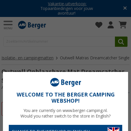
Vakantie-uitverkoop:
Topaanbiedingen voor jouw
avontuur!
Isolatie- en campingmatten
Outwell Matras Dreamcatcher Single
Outwell Opblaasbare Mat Dreamcatcher
Single 5.0 195 x 60 cm
Artikelnr: 769162
WELCOME TO THE BERGER CAMPING
WEBSHOP!
-15%
You are currently on www.berger-camping.nl.
Would you rather switch to the store in English?