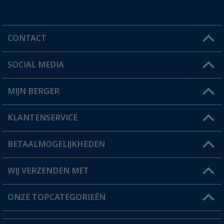
CONTACT
SOCIAL MEDIA
Een vraag?
MIJN BERGER
Winkel vinden
KLANTENSERVICE
Mijn account
Status bestelling
BETAALMOGELIJKHEDEN
FAQ & Contact
Berger voordeelkaart
Verzendinformatie
WIJ VERZENDEN MET
Verlanglijstje
Retourneren
ONZE TOPCATEGORIEËN
Catalogus