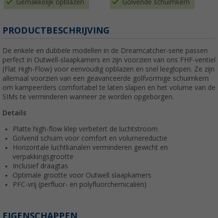
Gemakkelijk opblazen
Golvende schuimkern
PRODUCTBESCHRIJVING
De enkele en dubbele modellen in de Dreamcatcher-serie passen
perfect in Outwell-slaapkamers en zijn voorzien van ons FHF-ventiel
(Flat High-Flow) voor eenvoudig opblazen en snel leeglopen. Ze zijn
allemaal voorzien van een geavanceerde golfvormige schuimkern
om kampeerders comfortabel te laten slapen en het volume van de
SIMs te verminderen wanneer ze worden opgeborgen.
Details
Platte high-flow klep verbetert de luchtstroom
Golvend schuim voor comfort en volumereductie
Horizontale luchtkanalen verminderen gewicht en
verpakkingsgrootte
Inclusief draagtas
Optimale grootte voor Outwell slaapkamers
PFC-vrij (perfluor- en polyfluorchemicaliën)
EIGENSCHAPPEN