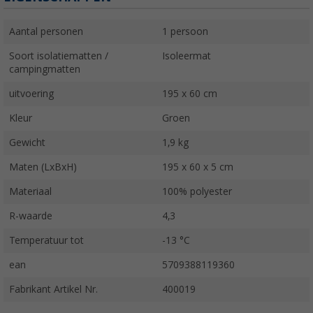
Aantal personen
1 persoon
Soort isolatiematten /
Isoleermat
campingmatten
uitvoering
195 x 60 cm
Kleur
Groen
Gewicht
1,9 kg
Maten (LxBxH)
195 x 60 x 5 cm
Materiaal
100% polyester
R-waarde
4,3
Temperatuur tot
-13 °C
ean
5709388119360
Fabrikant Artikel Nr.
400019