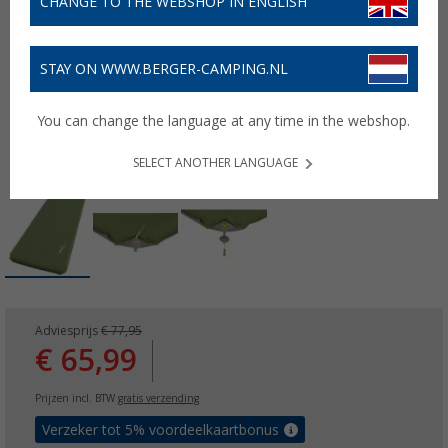
CHANGE TO THE WEBSHOP IN ENGLISH
STAY ON WWW.BERGER-CAMPING.NL
You can change the language at any time in the webshop.
SELECT ANOTHER LANGUAGE
Adviesprijs
€ 77,95
€ 65,99
Prijzen incl. BTW
gratis verzending
Verzeker tot 5% voordeelkaartbonus