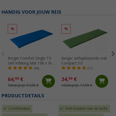
HANDIG VOOR JOUW REIS
%
%
Berger Comfort Single 7.5
Berger zelfopblazende mat
Self-Inflating Mat 198 x 76 x
Compact 5.0
7.5 cm
(90)
(11)
64,
€
34,
€
99
99
Adviesprijs 94,99 €
Adviesprijs 44,99 €
PRODUCTDETAILS
Comfortabel
Snel loslaten van de lucht