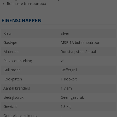
Robuuste transportbox
EIGENSCHAPPEN
Kleur
zilver
Gastype
MSF-1A butaanpatroon
Materiaal
Roestvrij staal / staal
Piëzo-ontsteking
Grill model
Koffergrill
Kookpitten
1 Kookpit
Aantal branders
1 vlam
Bedrijfsdruk
Geen gasdruk
Gewicht
1,3 kg
Ontstekingszekering
-