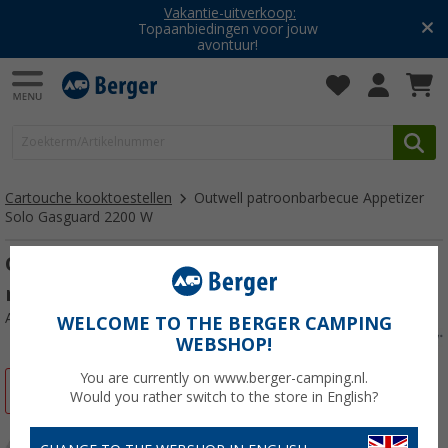
Vakantie-uitverkoop:
Topaanbiedingen voor jouw
avontuur!
Cartouche kooktoestellen
Outwell patroonbarbecue Appetizer
Solo Gasguard 2200 W
Outwell Appetizer Etna Solo gasfornuis
roestvrij staal zonder veiligheidspil
Artikelnr: 659066
WELCOME TO THE BERGER CAMPING
WEBSHOP!
You are currently on www.berger-camping.nl.
-28%
Would you rather switch to the store in English?