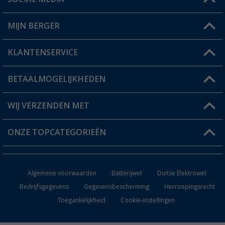
Een vraag?
MIJN BERGER
Winkel vinden
KLANTENSERVICE
Mijn account
Status bestelling
BETAALMOGELIJKHEDEN
FAQ & Contact
Berger voordeelkaart
Verzendinformatie
WIJ VERZENDEN MET
Verlanglijstje
Retourneren
ONZE TOPCATEGORIEËN
Catalogus
Camper en caravan accessoires
Dealer worden
Algemene voorwaarden
Batterijwet
Duitse Elektrowet
Keukenaccessoires
Bedrijfsgegevens
Gegevensbescherming
Herroepingsrecht
Toegankelijkheid
Cookie-instellingen
Campingmeubilair
Campingtoiletten