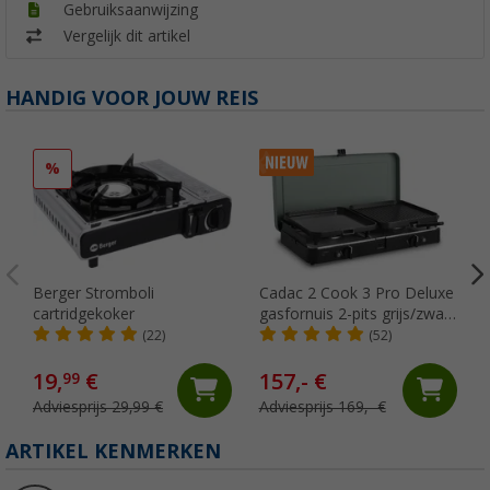
Gebruiksaanwijzing
Vergelijk dit artikel
HANDIG VOOR JOUW REIS
%
Berger Stromboli
Cadac 2 Cook 3 Pro Deluxe
cartridgekoker
gasfornuis 2-pits grijs/zwart
30 mbar
(22)
(52)
19,
€
157,- €
99
Adviesprijs 29,99 €
Adviesprijs 169,- €
ARTIKEL KENMERKEN