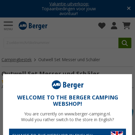
Vakantie-uitverkoop:
Topaanbiedingen voor jouw
avontuur!
Campingbestek
Outwell Set Messer und Schäler
Outwell Set Messer und Schäler
(2)
Artikelnr: 490090
WELCOME TO THE BERGER CAMPING
WEBSHOP!
You are currently on www.berger-camping.nl.
Would you rather switch to the store in English?