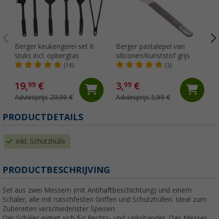
Berger keukengerei set 6
Berger pastalepel van
stuks incl. opbergtas
siliconen/kunststof grijs
(16)
(3)
19,
€
3,
€
99
99
Adviesprijs 29,99 €
Adviesprijs 5,99 €
PRODUCTDETAILS
inkl. Schützhülle
PRODUCTBESCHRIJVING
Set aus zwei Messern (mit Antihaftbeschichtung) und einem
Schäler, alle mit rutschfesten Griffen und Schutzhüllen. Ideal zum
Zubereiten verschiedenster Speisen.
Der Schäler eignet sich für Rechts- und Linkshänder. Das Messer-