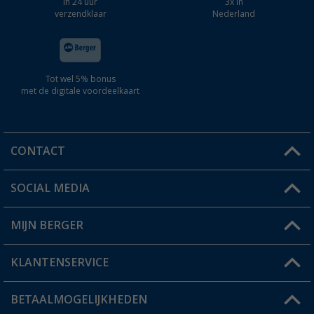
In 24 uur
3x in
verzendklaar
Nederland
Tot wel 5% bonus
met de digitale voordeelkaart
CONTACT
SOCIAL MEDIA
Een vraag?
MIJN BERGER
Winkel vinden
KLANTENSERVICE
Mijn account
Status bestelling
BETAALMOGELIJKHEDEN
FAQ & Contact