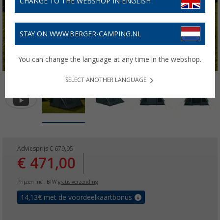
CHANGE TO THE WEBSHOP IN ENGLISH
STAY ON WWW.BERGER-CAMPING.NL
You can change the language at any time in the webshop.
SELECT ANOTHER LANGUAGE
Adviesprijs
€ 679,95
€ 471,00
Prijzen incl. BTW
gratis verzending
14,13
€ met de voordeelkaartbonus