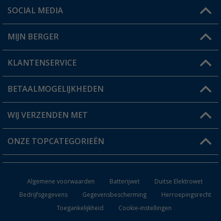
SOCIAL MEDIA
Een vraag?
MIJN BERGER
Winkel vinden
KLANTENSERVICE
Mijn account
Status bestelling
BETAALMOGELIJKHEDEN
FAQ & Contact
Berger voordeelkaart
Verzendinformatie
WIJ VERZENDEN MET
Verlanglijstje
Retourneren
ONZE TOPCATEGORIEËN
Catalogus
Camper en caravan accessoires
Dealer worden
Algemene voorwaarden
Batterijwet
Duitse Elektrowet
Keukenaccessoires
Bedrijfsgegevens
Gegevensbescherming
Herroepingsrecht
Toegankelijkheid
Cookie-instellingen
Campingmeubilair