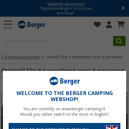
Vakantie-uitverkoop:
Topaanbiedingen voor jouw
avontuur!
5-8 persoons tenten
Outwell Sky 6 tunneltent voor 6 personen
Outwell Sky 6 tunneltent voor 6 personen
Artikelnr: 397263
WELCOME TO THE BERGER CAMPING
-30%
WEBSHOP!
You are currently on www.berger-camping.nl.
Would you rather switch to the store in English?