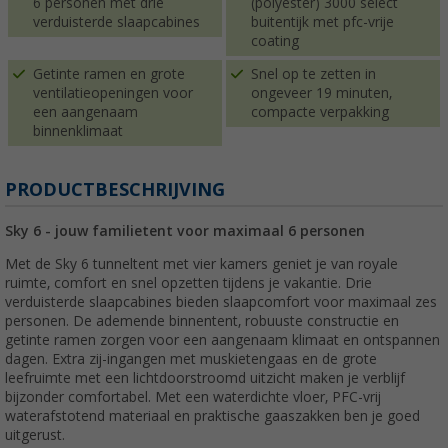
6 personen met drie
(polyester) 3000 select
verduisterde slaapcabines
buitentijk met pfc-vrije
coating
Getinte ramen en grote
Snel op te zetten in
ventilatieopeningen voor
ongeveer 19 minuten,
een aangenaam
compacte verpakking
binnenklimaat
PRODUCTBESCHRIJVING
Sky 6 - jouw familietent voor maximaal 6 personen
Met de Sky 6 tunneltent met vier kamers geniet je van royale
ruimte, comfort en snel opzetten tijdens je vakantie. Drie
verduisterde slaapcabines bieden slaapcomfort voor maximaal zes
personen. De ademende binnentent, robuuste constructie en
getinte ramen zorgen voor een aangenaam klimaat en ontspannen
dagen. Extra zij-ingangen met muskietengaas en de grote
leefruimte met een lichtdoorstroomd uitzicht maken je verblijf
bijzonder comfortabel. Met een waterdichte vloer, PFC-vrij
waterafstotend materiaal en praktische gaaszakken ben je goed
uitgerust.