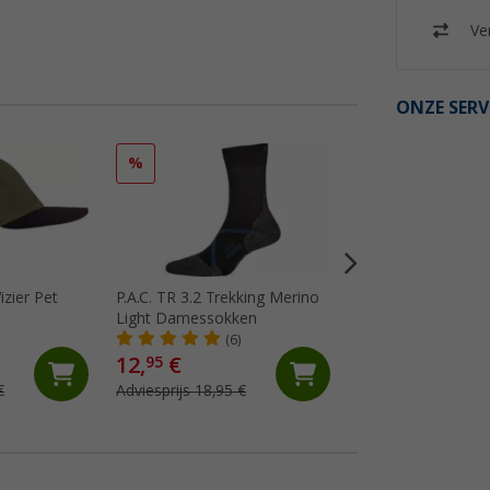
Ver
ONZE SERV
%
%
zier Pet
P.A.C. TR 3.2 Trekking Merino
Löw Socks sneake
Light Damessokken
per pak
(6)
(23)
12,
€
4,
€
95
95
€
Adviesprijs 18,95 €
Adviesprijs 14,95 €