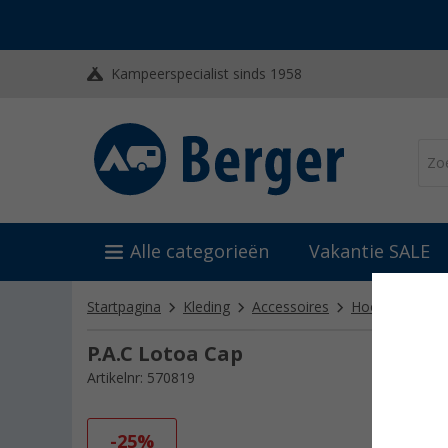
Kampeerspecialist sinds 1958
Alle categorieën
Vakantie SALE
Startpagina
Kleding
Accessoires
Hoeden, mutse
P.A.C Lotoa Cap
Artikelnr: 570819
-25%