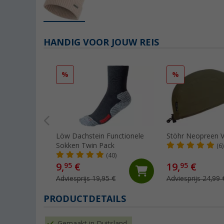
HANDIG VOOR JOUW REIS
%
%
Löw Dachstein Functionele
Stöhr Neopreen Vi
Sokken Twin Pack
(6)
(40)
9,
€
19,
€
95
95
Adviesprijs 19,95 €
Adviesprijs 24,99 
PRODUCTDETAILS
Gemaakt in Duitsland