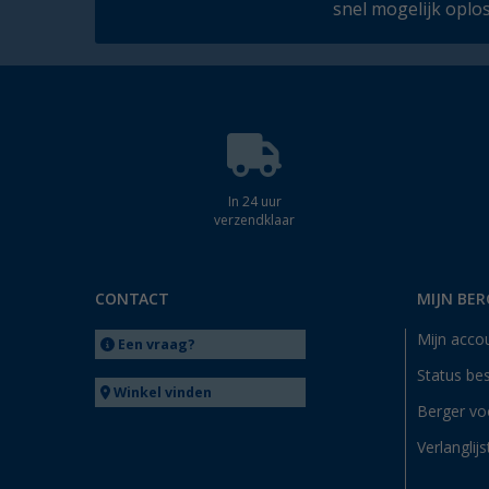
snel mogelijk oplo
In 24 uur
verzendklaar
CONTACT
MIJN BER
Mijn acco
Een vraag?
Status bes
Winkel vinden
Berger vo
Verlanglijs