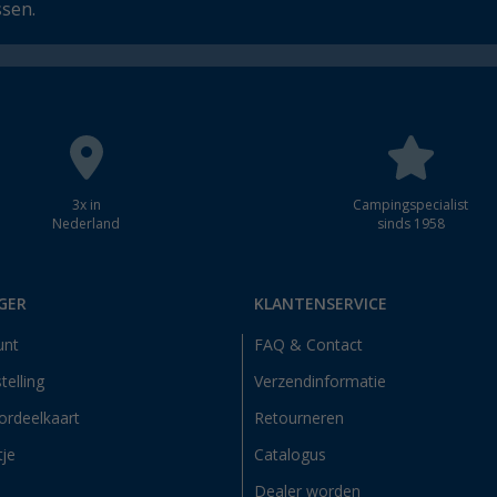
ssen.
3x in
Campingspecialist
Nederland
sinds 1958
GER
KLANTENSERVICE
unt
FAQ & Contact
telling
Verzendinformatie
ordeelkaart
Retourneren
tje
Catalogus
Dealer worden