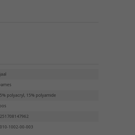
jaal
Dames
5% polyacryl, 15% polyamide
oos
251708147962
010-1002-00-003