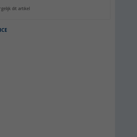
gelijk dit artikel
ICE
%
%
rsokken 5
P.A.C. dubbelpak korte-sokken
P.A.C. SP 1.0 Footie
Matterhorn
Short Damessokke
(10)
7,
€
6,
€
95
95
Adviesprijs 19,95 €
Adviesprijs 7,95 €