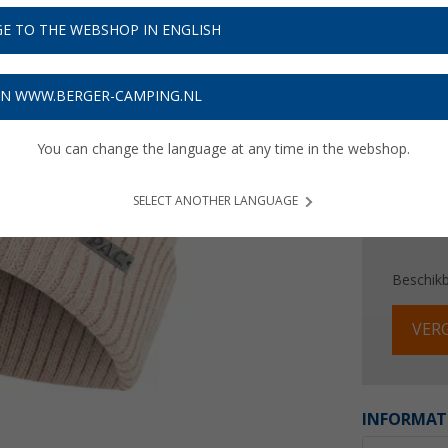
€ 1
E TO THE WEBSHOP IN ENGLISH
Prijzen inc
Verzeke
ON WWW.BERGER-CAMPING.NL
You can change the language at any time in the webshop.
SELECT ANOTHER LANGUAGE
Beschik
VERG
INFORMAT