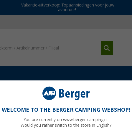
Vakantie-uitverkoop:
Topaanbiedingen voor jouw
avontuur!
n en petjes
P.A.C Lotoa Cap
WELCOME TO THE BERGER CAMPING WEBSHOP!
You are currently on www.berger-camping.nl.
Would you rather switch to the store in English?
Adviespri