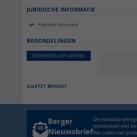
JURIDISCHE INFORMATIE
Fabrikant informatie
BEOORDELINGEN
BEOORDEEL DIT ARTIKEL
ZULETZT BESUCHT
De nieuwsbriefregis
Berger
momenteel niet be
Nieuwsbrief
We zullen het pro