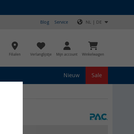
Blog
Service
NL | DE
Filialen
Verlanglijstje
Mijn account
Winkelwagen
Nieuw
Sale
js
€ 19,99