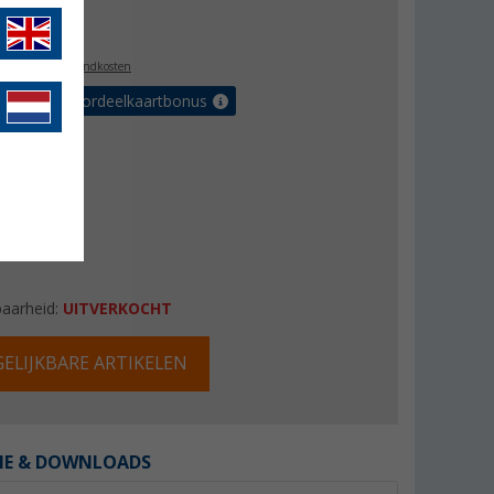
4,95
l. BTW
plus verzendkosten
r tot 5% voordeelkaartbonus
baarheid:
UITVERKOCHT
ELIJKBARE ARTIKELEN
IE & DOWNLOADS