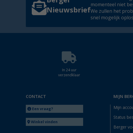
Berger
momenteel niet be
Nieuwsbrief
We zullen het pro
snel mogelijk oplo
In 24 uur
verzendklaar
CONTACT
MIJN BER
Mijn acco
Een vraag?
Status bes
Winkel vinden
Berger vo