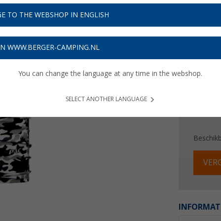
€ 7
E TO THE WEBSHOP IN ENGLISH
Prijzen inc
Verzeke
ON WWW.BERGER-CAMPING.NL
You can change the language at any time in the webshop.
SELECT ANOTHER LANGUAGE
Beschik
VERG
INFORMAT