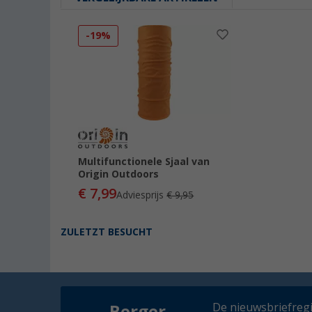
-19%
Multifunctionele Sjaal van
Origin Outdoors
€ 7,99
Adviesprijs
€ 9,95
ZULETZT BESUCHT
De nieuwsbriefregis