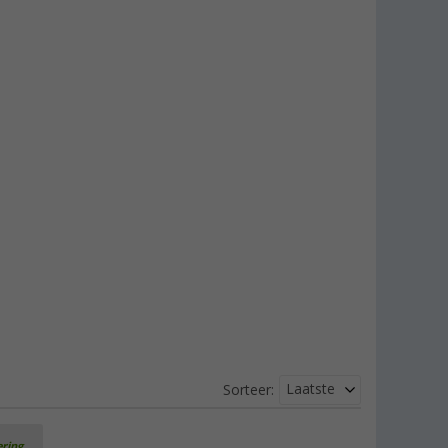
Laatste
Sorteer:
ering