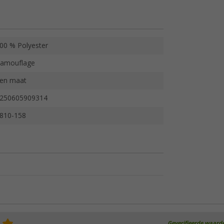
00 % Polyester
amouflage
en maat
250605909314
810-158
Geverifieerde waard