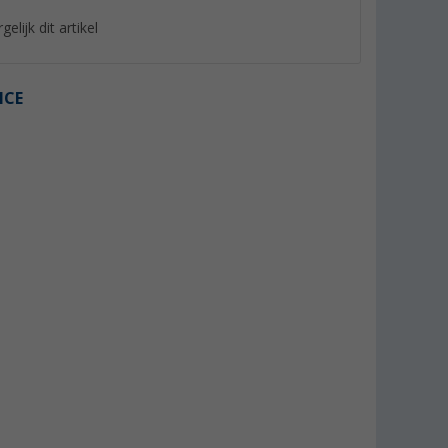
gelijk dit artikel
ICE
%
%
orte-sokken
P.A.C. TR 3.2 Trekking Merino
P.A.C. SP 1.0 Footie
Light Damessokken
Short Damessokke
(6)
12,
€
6,
€
95
95
Adviesprijs 18,95 €
Adviesprijs 7,95 €