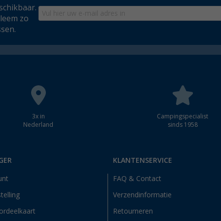
schikbaar.
bleem zo
ssen.
3x in
Campingspecialist
Nederland
sinds 1958
GER
KLANTENSERVICE
unt
FAQ & Contact
telling
Verzendinformatie
ordeelkaart
Retourneren