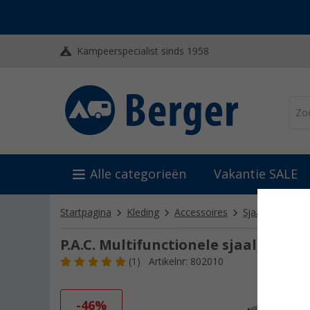
Kampeerspecialist sinds 1958
Alle categorieën
Vakantie SALE
Startpagina
Kleding
Accessoires
Sjaals
P.A.C
P.A.C. Multifunctionele sjaal Camo
(1)
Artikelnr: 802010
-46%