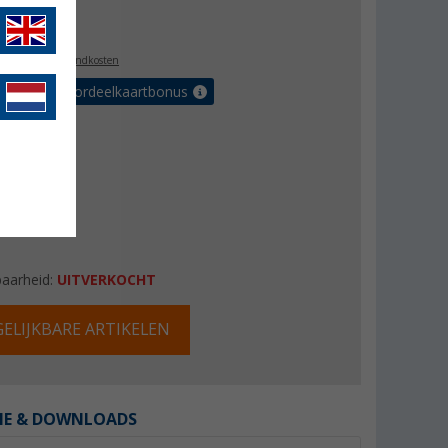
,95
l. BTW
plus verzendkosten
r tot 5% voordeelkaartbonus
baarheid:
UITVERKOCHT
ELIJKBARE ARTIKELEN
IE & DOWNLOADS