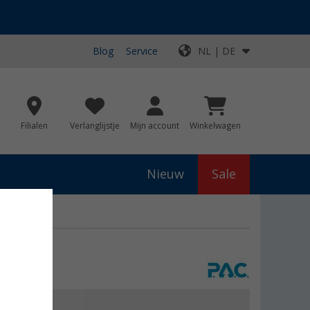
Blog
Service
NL | DE
Filialen
Verlanglijstje
Mijn account
Winkelwagen
Nieuw
Sale
js
€ 14,95