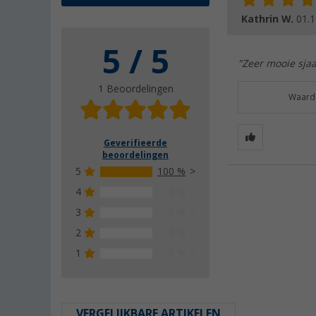
Kathrin W.
01.1
5 / 5
"Zeer mooie sjaa
1 Beoordelingen
Waarde
Geverifieerde
beoordelingen
5
100 %
4
0 %
3
0 %
2
0 %
1
0 %
VERGELIJKBARE ARTIKELEN