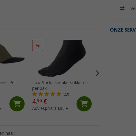
Ver
ONZE SERV
%
%
zier Pet
Löw Socks sneakersokken 5
P.A.C. dubbelpak k
per pak
Matterhorn
(23)
(10)
4,
€
7,
€
95
95
€
Adviesprijs 14,95 €
Adviesprijs 19,95 €
en haar.