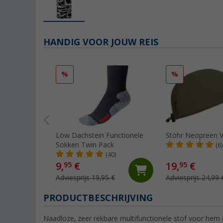
HANDIG VOOR JOUW REIS
%
%
Löw Dachstein Functionele
Stöhr Neopreen Vi
Sokken Twin Pack
(6)
(40)
9,
€
19,
€
95
95
Adviesprijs 19,95 €
Adviesprijs 24,99 
PRODUCTBESCHRIJVING
Naadloze, zeer rekbare multifunctionele stof voor hem 