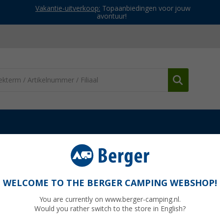
Vakantie-uitverkoop:
Topaanbiedingen voor jouw
avontuur!
. Multifunctionele sjaal Camouflage
uflage
WELCOME TO THE BERGER CAMPING WEBSHOP!
You are currently on www.berger-camping.nl.
Would you rather switch to the store in English?
Adviespri