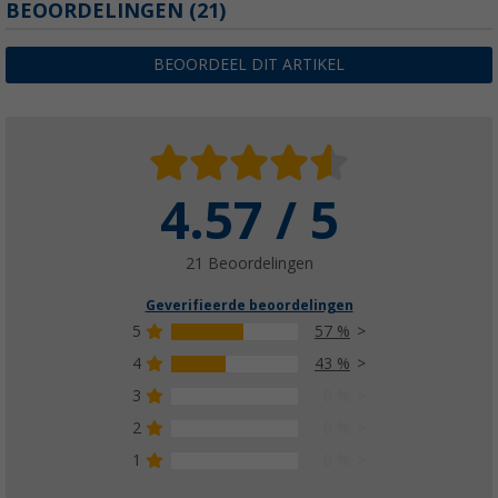
Beschermhoes v. scherm tot Ø 200 cm
BEOORDELINGEN
(21)
(9)
€ 9,99
BEOORDEEL DIT ARTIKEL
Adviesprijs
€ 10,99
4.57 / 5
21 Beoordelingen
Geverifieerde beoordelingen
5
57 %
4
43 %
3
0 %
2
0 %
1
0 %