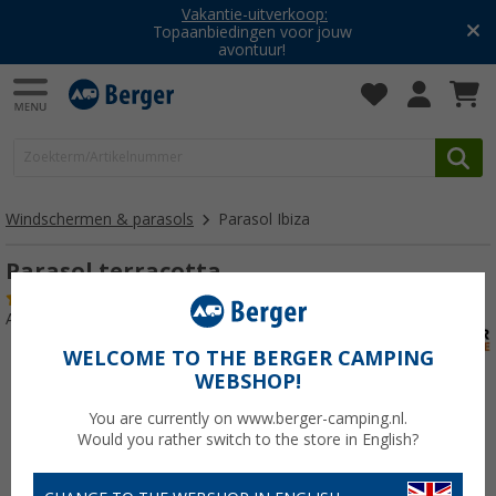
Vakantie-uitverkoop:
Topaanbiedingen voor jouw
avontuur!
Windschermen & parasols
Parasol Ibiza
Parasol terracotta
(21)
Artikelnr: 714130
WELCOME TO THE BERGER CAMPING
WEBSHOP!
You are currently on www.berger-camping.nl.
Would you rather switch to the store in English?