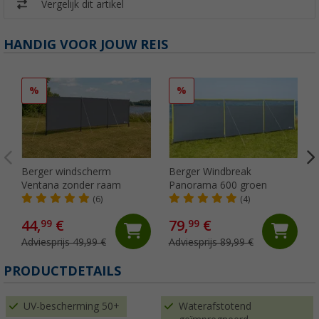
Vergelijk dit artikel
HANDIG VOOR JOUW REIS
%
%
Berger windscherm
Berger Windbreak
Ventana zonder raam
Panorama 600 groen
(6)
(4)
44,
€
79,
€
99
99
Adviesprijs 49,99 €
Adviesprijs 89,99 €
(
PRODUCTDETAILS
UV-bescherming 50+
Waterafstotend