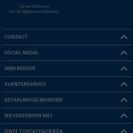
Tot wel 5% bonus
met de digitale voordeelkaart
CONTACT
SOCIAL MEDIA
Een vraag?
MIJN BERGER
Winkel vinden
KLANTENSERVICE
Mijn account
Status bestelling
BETAALMOGELIJKHEDEN
FAQ & Contact
Berger voordeelkaart
Verzendinformatie
WIJ VERZENDEN MET
Verlanglijstje
Retourneren
ONZE TOPCATEGORIEËN